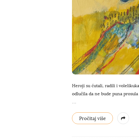
Heroji su ćutali, radili i voleliku
odlučila da ne bude puna prosula 
…
Pročitaj više