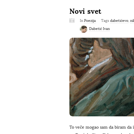
Novi svet
In
Poezija
Tags
dabetićevo
,
ni
Dabetić Ivan
To veče mogao sam da biram da i