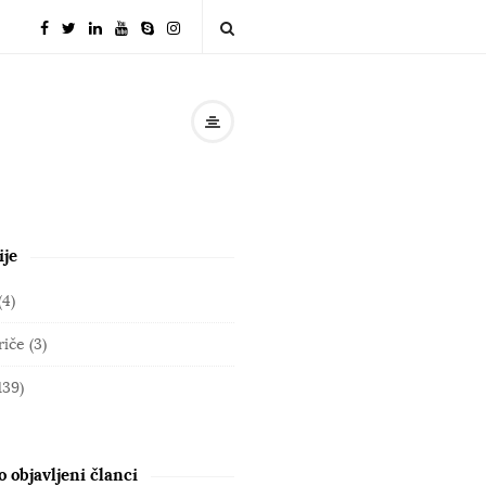
ije
(4)
riče
(3)
139)
 objavljeni članci