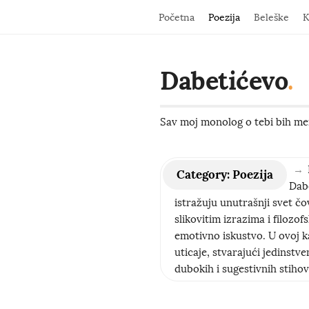
Početna
Poezija
Beleške
K
Dabetićevo
.
Sav moj monolog o tebi bih men
→
Category:
Poezija
Dabe
istražuju unutrašnji svet čo
slikovitim izrazima i filozo
emotivno iskustvo. U ovoj k
uticaje, stvarajući jedinstve
dubokih i sugestivnih stihov