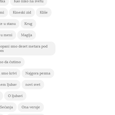
tka
Kao niko na svetu
 mi
Kineski zid
Kliše
e u stanu
Krug
 u meni
Magija
kopani smo deset metara pod
om
o da ćutimo
 smo krivi
Najgora pesma
em ljubav
novi svet
O ljubavi
Sećanja
Ona veruje