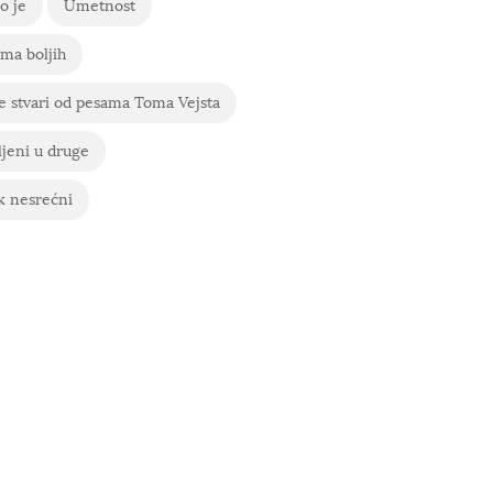
o je
Umetnost
ma boljih
e stvari od pesama Toma Vejsta
ljeni u druge
k nesrećni