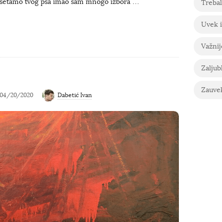
 šetamo tvog psa imao sam mnogo izbora
…
Trebal
Uvek i
Važnij
Zaljub
Zauve
04/20/2020
Dabetić Ivan