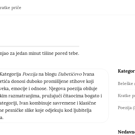
ratke priče
jao za jedan minut tišine pored tebe.
Kategor
S
Kategorija
Poezija
na blogu
Dabetićevo
Ivana
i
tića donosi duboko promišljene stihove koji
Beleške
t
veka, emocije i odnose. Njegova poezija obiluje
fskim razmatranjima, pružajući čitaocima bogato i
Kratke p
e
ategoriji, Ivan kombinuje savremene i klasične
S
Poezija
(
ne pesničke slike koje odjekuju kod ljubitelja
i
a.
d
e
Nedavno