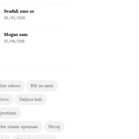
Svađali smo se
05/03/2018
Mogao sam
02/09/2019
ičan odnos
Bili su sami
ćevo
Daljina boli
jentisan
ebe nisam upoznao
Heroj