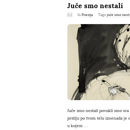
Juče smo nestali
In
Poezija
Tags
juče smo nesta
Juče smo nestali povukli smo sva
prstiju po tvom telu iznenada je 
u kojem
…