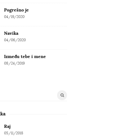
Pogrešno je
04/19/2020
Navika
04/06/2020
Između tebe i mene
08/24/2019
uka
Raj
05/11/2018