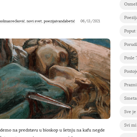
Osme
Poezij
kolinasrećković
,
novi svet
,
poezijaivandabetić
06/13/2021
Poput 
Porudž
Posle
Postoje
Prazni
Smeta 
Sve je
Svi mi
demo na predstavu u bioskop u šetnju na kafu negde