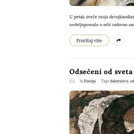
U petak uveče moja devojkaodlazi 
nedeljupomalo u sebi radovao sam 
Pročitaj više
Odsečeni od sveta
In
Poezija
Tags
dabetićevo
,
od