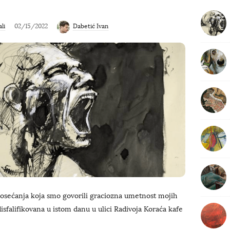
b
a
li
02/15/2022
Dabetić Ivan
r
 osećanja koja smo govorili graciozna umetnost mojih
disfalifikovana u istom danu u ulici Radivoja Koraća kafe