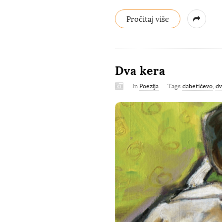
Pročitaj više
Dva kera
In
Poezija
Tags
dabetićevo
,
dv