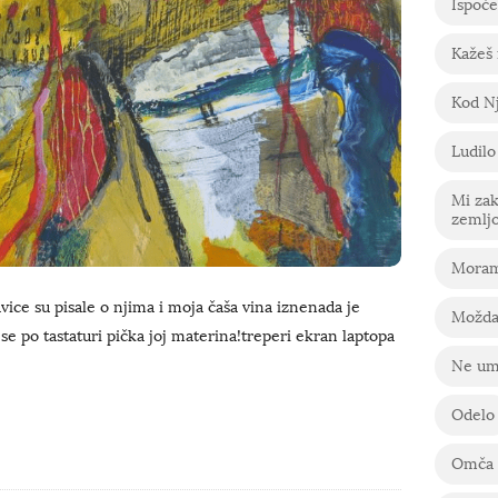
Ispoče
Kažeš
Kod Nj
Ludilo
Mi za
zemlj
Moram
kavice su pisale o njima i moja čaša vina iznenada je
Možda
se po tastaturi pička joj materina!treperi ekran laptopa
Ne um
Odelo
Omča 