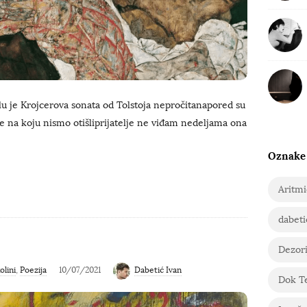
lu je Krojcerova sonata od Tolstoja nepročitanapored su
e na koju nismo otišliprijatelje ne viđam nedeljama ona
Oznake
Aritm
dabeti
Dezori
olini
,
Poezija
10/07/2021
Dabetić Ivan
Dok T