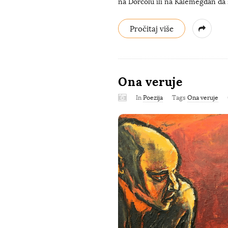
na Dorćolu ili na Kalemegdan da
Pročitaj više
Ona veruje
In
Poezija
Tags
Ona veruje