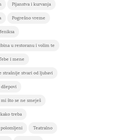
h
Pijanstva i kurvanja
a
Pogrešno vreme
feniksa
bina u restoranu i volim te
 Tebe i mene
 strašnije stvari od ljubavi
 džepovi
mi što se ne smeješ
 kako treba
 polomljeni
Teatralno