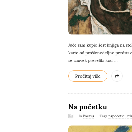
Juče sam kupio šest knjiga na sto
karte od prošlonedeljne predstav
se zauvek preselila kod
…
Pročitaj više
Na početku
In
Poezija
Tags
napočetku
,
nik