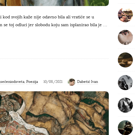
f
o
r
kod svojih kaže nije odavno bila ali vratiće se u
:
se toj odluci jer slobodu koju sam isplanirao bila je
…
sečeniodsveta
,
Poezija
10/08/2021
Dabetić Ivan