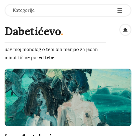
-
-
-
Kategorije
Dabetićevo
.
Sav moj monolog o tebi bih menjao za jedan
minut tišine pored tebe.