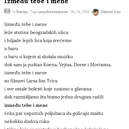
Između tebe i mene
In
Poezija
Tags
izmeđutebeimene
08/24/2019
Dabetić Ivan
Između tebe i mene
leže stotine beogradskih ulica
i hiljade lepih lica koja srećemo
u baru
u baru u kojem si slušala muziku
dok sam ja puštao Koena, Vejtsa, Dorse i Morisona,
između tebe i mene
su filmovi Larsa fon Trira
i sve ostale bolesti koje nosimo u glavama
dok razmišljamo šta bismo jedno drugom radili
između tebe i mene
čeka par usputnih poljubaca da golicaju maštu
nekoliko dodira ruku