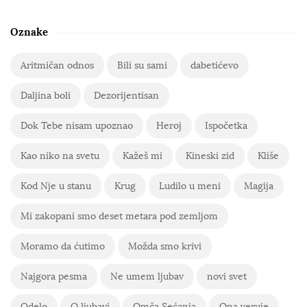
Oznake
Aritmičan odnos
Bili su sami
dabetićevo
Daljina boli
Dezorijentisan
Dok Tebe nisam upoznao
Heroj
Ispočetka
Kao niko na svetu
Kažeš mi
Kineski zid
Kliše
Kod Nje u stanu
Krug
Ludilo u meni
Magija
Mi zakopani smo deset metara pod zemljom
Moramo da ćutimo
Možda smo krivi
Najgora pesma
Ne umem ljubav
novi svet
Odelo
O ljubavi
Omča Sećanja
Ona veruje