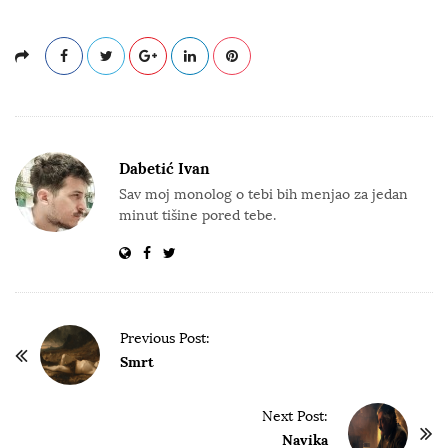
Dabetić Ivan
Sav moj monolog o tebi bih menjao za jedan
minut tišine pored tebe.
P
Previous Post:
o
Smrt
s
t
Next Post:
Navika
N