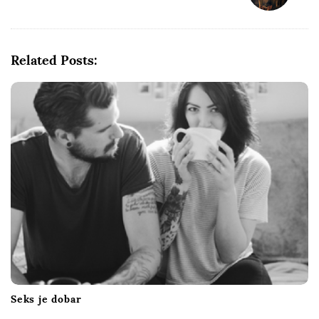
a
v
i
Related Posts:
g
a
t
i
o
n
Seks je dobar