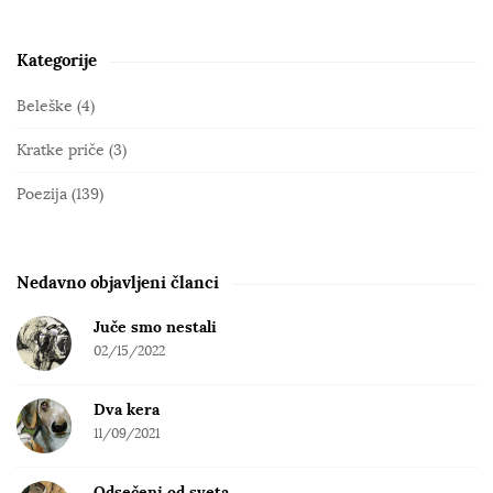
Kategorije
S
i
Beleške
(4)
t
Kratke priče
(3)
e
S
Poezija
(139)
i
d
e
Nedavno objavljeni članci
b
Juče smo nestali
a
02/15/2022
r
Dva kera
11/09/2021
Odsečeni od sveta