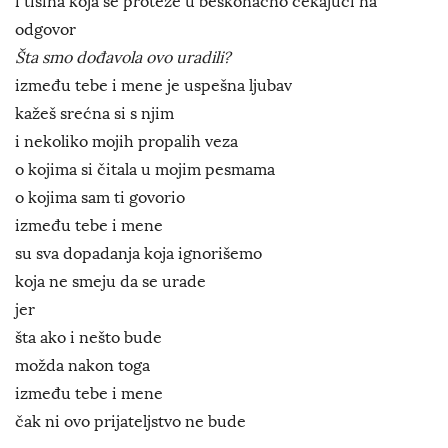
i tišina koja se proteže u beskonačno čekajući na
odgovor
Šta smo dođavola ovo uradili?
između tebe i mene je uspešna ljubav
kažeš srećna si s njim
i nekoliko mojih propalih veza
o kojima si čitala u mojim pesmama
o kojima sam ti govorio
između tebe i mene
su sva dopadanja koja ignorišemo
koja ne smeju da se urade
jer
šta ako i nešto bude
možda nakon toga
između tebe i mene
čak ni ovo prijateljstvo ne bude