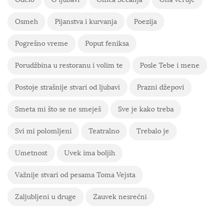
Osmeh
Pijanstva i kurvanja
Poezija
Pogrešno vreme
Poput feniksa
Porudžbina u restoranu i volim te
Posle Tebe i mene
Postoje strašnije stvari od ljubavi
Prazni džepovi
Smeta mi što se ne smeješ
Sve je kako treba
Svi mi polomljeni
Teatralno
Trebalo je
Umetnost
Uvek ima boljih
Važnije stvari od pesama Toma Vejsta
Zaljubljeni u druge
Zauvek nesrećni