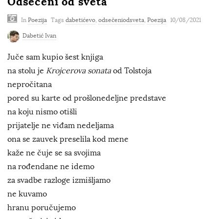
Odsečeni od sveta
In
Poezija
Tags
dabetićevo
,
odsečeniodsveta
,
Poezija
10/08/2021
Dabetić Ivan
Juče sam kupio šest knjiga
na stolu je
Krojcerova sonata
od Tolstoja
nepročitana
pored su karte od prošlonedeljne predstave
na koju nismo otišli
prijatelje ne viđam nedeljama
ona se zauvek preselila kod mene
kaže ne čuje se sa svojima
na rođendane ne idemo
za svadbe razloge izmišljamo
ne kuvamo
hranu poručujemo