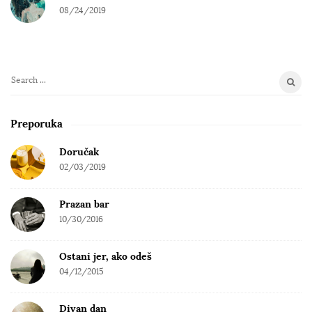
08/24/2019
S
e
a
Preporuka
r
c
Doručak
h
02/03/2019
f
o
Prazan bar
r
10/30/2016
:
Ostani jer, ako odeš
04/12/2015
Divan dan