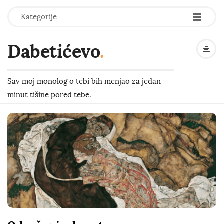
-
-
-
Kategorije
Dabetićevo
.
Sav moj monolog o tebi bih menjao za jedan
minut tišine pored tebe.