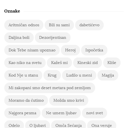
Oznake
Aritmičan odnos
Bili su sami
dabetićevo
Daljina boli
Dezorijentisan
Dok Tebe nisam upoznao
Heroj
Ispočetka
Kao niko na svetu
Kažeš mi
Kineski zid
Kliše
Kod Nje u stanu
Krug
Ludilo u meni
Magija
Mi zakopani smo deset metara pod zemljom
Moramo da ćutimo
Možda smo krivi
Najgora pesma
Ne umem ljubav
novi svet
Odelo
O ljubavi
Omča Sećanja
Ona veruje