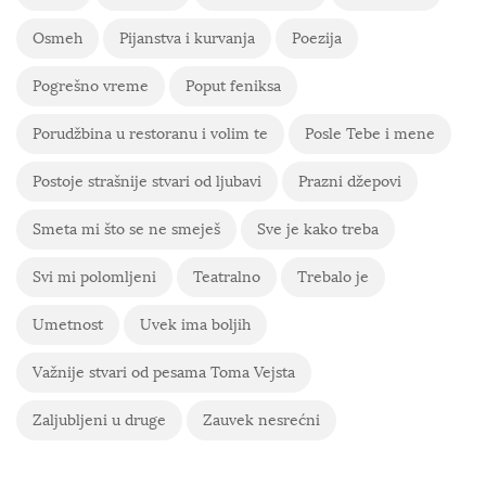
Osmeh
Pijanstva i kurvanja
Poezija
Pogrešno vreme
Poput feniksa
Porudžbina u restoranu i volim te
Posle Tebe i mene
Postoje strašnije stvari od ljubavi
Prazni džepovi
Smeta mi što se ne smeješ
Sve je kako treba
Svi mi polomljeni
Teatralno
Trebalo je
Umetnost
Uvek ima boljih
Važnije stvari od pesama Toma Vejsta
Zaljubljeni u druge
Zauvek nesrećni