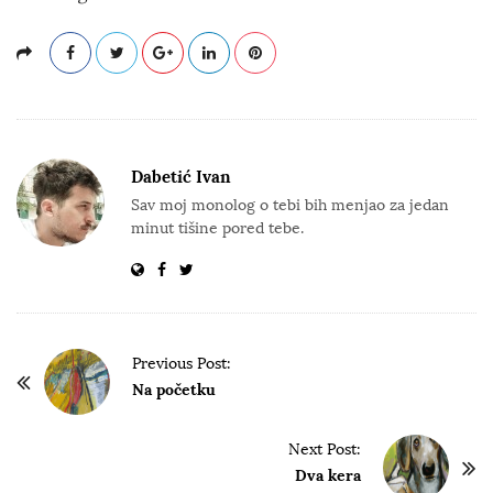
Dabetić Ivan
Sav moj monolog o tebi bih menjao za jedan
minut tišine pored tebe.
P
Previous Post:
o
Na početku
s
t
Next Post:
Dva kera
N