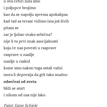
u ova četiri zida smo
i poljupce brojimo
kao da se napolju sprema apokalipsa
kad tad sa terase vidimo ima još živih
pitam se
zar je ljubav ovako sebična?
nije li to prvi znak asocijalnosti
koja će nas povesti u rasprave
rasprave u nasilje
nasilje u raskid
kome smo nakon toga ostali važni
mora li depresija da grli tako snažno
odsečeni od sveta
bliži se smrt
i nikom od nas nije lako.
Paint: Egon Schiele