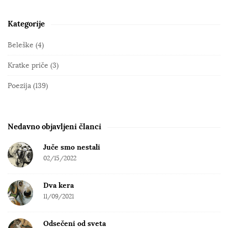
Kategorije
S
i
Beleške
(4)
t
Kratke priče
(3)
e
S
Poezija
(139)
i
d
e
Nedavno objavljeni članci
b
Juče smo nestali
a
02/15/2022
r
Dva kera
11/09/2021
Odsečeni od sveta