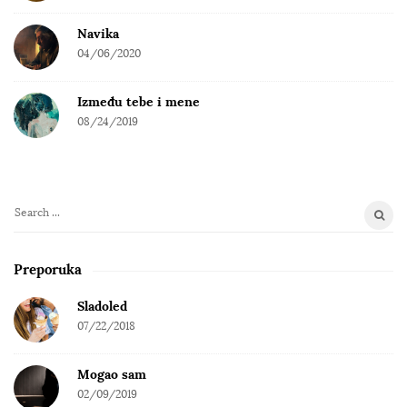
Navika
04/06/2020
Između tebe i mene
08/24/2019
S
e
a
Preporuka
r
c
Sladoled
h
07/22/2018
f
o
Mogao sam
r
02/09/2019