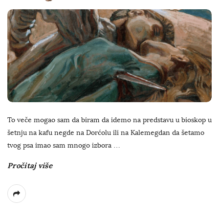
To veče mogao sam da biram da idemo na predstavu u bioskop u
šetnju na kafu negde na Dorćolu ili na Kalemegdan da šetamo
tvog psa imao sam mnogo izbora
…
Pročitaj više