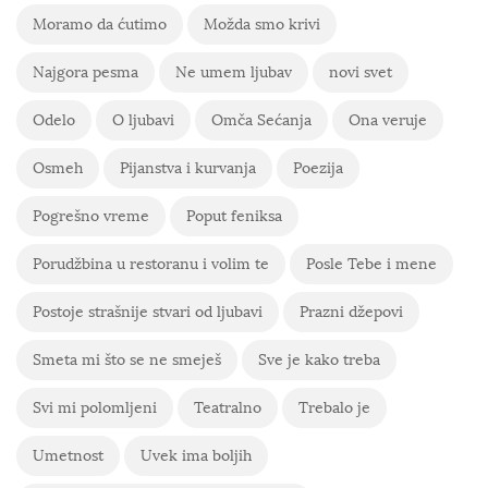
Moramo da ćutimo
Možda smo krivi
Najgora pesma
Ne umem ljubav
novi svet
Odelo
O ljubavi
Omča Sećanja
Ona veruje
Osmeh
Pijanstva i kurvanja
Poezija
Pogrešno vreme
Poput feniksa
Porudžbina u restoranu i volim te
Posle Tebe i mene
Postoje strašnije stvari od ljubavi
Prazni džepovi
Smeta mi što se ne smeješ
Sve je kako treba
Svi mi polomljeni
Teatralno
Trebalo je
Umetnost
Uvek ima boljih