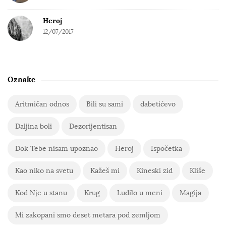
Heroj
12/07/2017
Oznake
Aritmičan odnos
Bili su sami
dabetićevo
Daljina boli
Dezorijentisan
Dok Tebe nisam upoznao
Heroj
Ispočetka
Kao niko na svetu
Kažeš mi
Kineski zid
Kliše
Kod Nje u stanu
Krug
Ludilo u meni
Magija
Mi zakopani smo deset metara pod zemljom