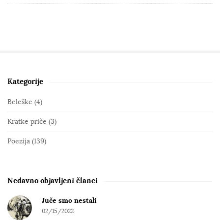
Kategorije
S
i
Beleške
(4)
t
Kratke priče
(3)
e
S
Poezija
(139)
i
d
e
Nedavno objavljeni članci
b
Juče smo nestali
a
02/15/2022
r