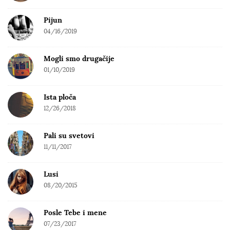
:
Pijun
04/16/2019
Mogli smo drugačije
01/10/2019
Ista ploča
12/26/2018
Pali su svetovi
11/11/2017
Lusi
08/20/2015
Posle Tebe i mene
07/23/2017