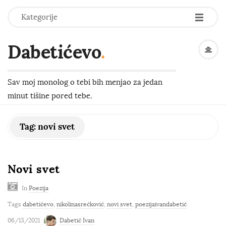
-
-
-
Kategorije
Dabetićevo
.
Sav moj monolog o tebi bih menjao za jedan
minut tišine pored tebe.
Tag:
novi svet
Novi svet
In
Poezija
Tags
dabetićevo
,
nikolinasrećković
,
novi svet
,
poezijaivandabetić
06/13/2021
Dabetić Ivan