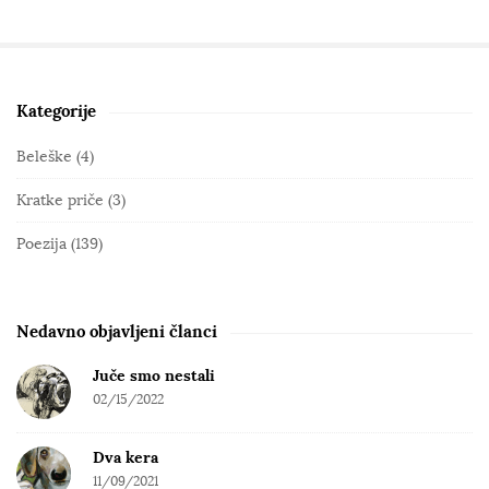
Kategorije
S
i
Beleške
(4)
t
Kratke priče
(3)
e
S
Poezija
(139)
i
d
e
Nedavno objavljeni članci
b
Juče smo nestali
a
02/15/2022
r
Dva kera
11/09/2021