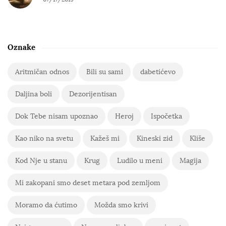
Oznake
Aritmičan odnos
Bili su sami
dabetićevo
Daljina boli
Dezorijentisan
Dok Tebe nisam upoznao
Heroj
Ispočetka
Kao niko na svetu
Kažeš mi
Kineski zid
Kliše
Kod Nje u stanu
Krug
Ludilo u meni
Magija
Mi zakopani smo deset metara pod zemljom
Moramo da ćutimo
Možda smo krivi