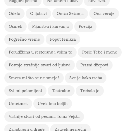
Najgora pesma
Ne umem ljubav
novi svet
Odelo
O ljubavi
Omča Sećanja
Ona veruje
Osmeh
Pijanstva i kurvanja
Poezija
Pogrešno vreme
Poput feniksa
Porudžbina u restoranu i volim te
Posle Tebe i mene
Postoje strašnije stvari od ljubavi
Prazni džepovi
Smeta mi što se ne smeješ
Sve je kako treba
Svi mi polomljeni
Teatralno
Trebalo je
Umetnost
Uvek ima boljih
Važnije stvari od pesama Toma Vejsta
Zaljubljeni u druge
Zauvek nesrećni