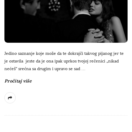
Jedino saznanje koje može da te dokrajči takvog pijanog jer te
je ostavila jeste da je ona ipak uprkos tvojoj rečenici „nikad
nećeš” srećna sa drugim i upravo se sad
…
Pročitaj više