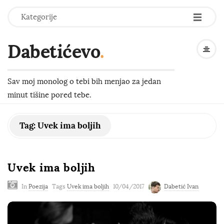
-
-
-
Kategorije
Dabetićevo
.
Sav moj monolog o tebi bih menjao za jedan
minut tišine pored tebe.
Tag:
Uvek ima boljih
Uvek ima boljih
In
Poezija
Tags
Uvek ima boljih
10/04/2017
Dabetić Ivan