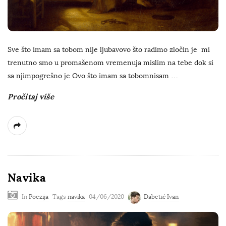
Sve što imam sa tobom nije ljubavovo što radimo zločin je mi
trenutno smo u promašenom vremenuja mislim na tebe dok si
sa njimpogrešno je Ovo što imam sa tobomnisam
…
Pročitaj više
Navika
In
Poezija
Tags
navika
04/06/2020
Dabetić Ivan