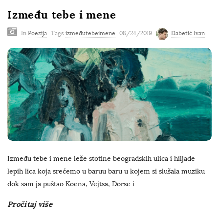
Između tebe i mene
In
Poezija
Tags
izmeđutebeimene
08/24/2019
Dabetić Ivan
Između tebe i mene leže stotine beogradskih ulica i hiljade
lepih lica koja srećemo u baruu baru u kojem si slušala muziku
dok sam ja puštao Koena, Vejtsa, Dorse i
…
Pročitaj više