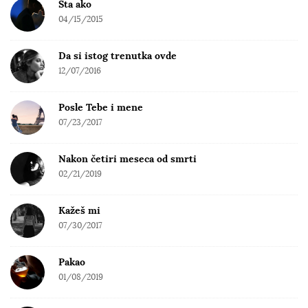
Šta ako
04/15/2015
Da si istog trenutka ovde
12/07/2016
Posle Tebe i mene
07/23/2017
Nakon četiri meseca od smrti
02/21/2019
Kažeš mi
07/30/2017
Pakao
01/08/2019