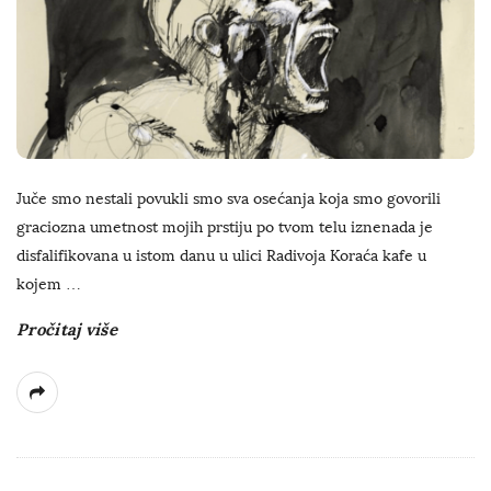
Juče smo nestali povukli smo sva osećanja koja smo govorili
graciozna umetnost mojih prstiju po tvom telu iznenada je
disfalifikovana u istom danu u ulici Radivoja Koraća kafe u
kojem
…
Pročitaj više