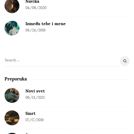
Navika
04/06/2020
Između tebe i mene
08/24/2019
S
e
a
Preporuka
r
c
Novi svet
h
06/13/2021
f
o
Smrt
r
07/17/2019
: