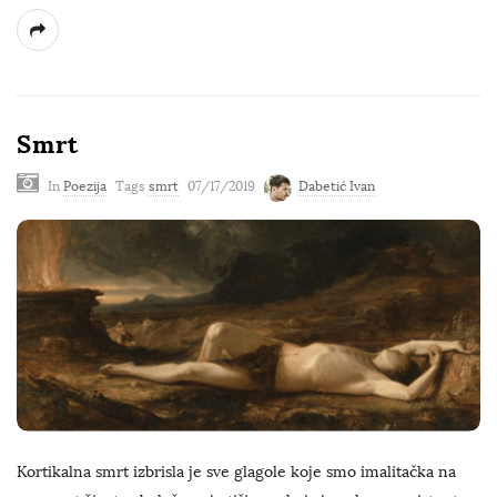
Smrt
In
Poezija
Tags
smrt
07/17/2019
Dabetić Ivan
Kortikalna smrt izbrisla je sve glagole koje smo imalitačka na