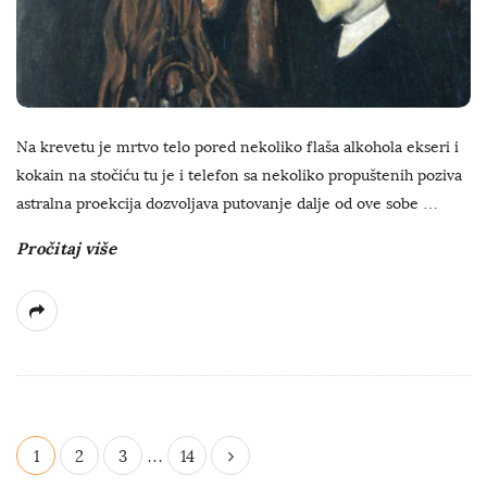
Na krevetu je mrtvo telo pored nekoliko flaša alkohola ekseri i
kokain na stočiću tu je i telefon sa nekoliko propuštenih poziva
astralna proekcija dozvoljava putovanje dalje od ove sobe
…
Pročitaj više
P
1
2
3
…
14
o