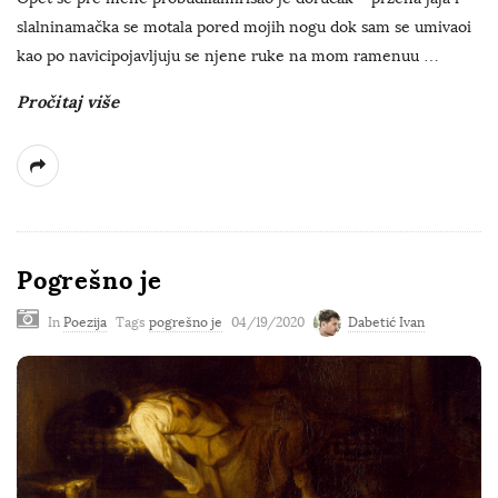
slalninamačka se motala pored mojih nogu dok sam se umivaoi
kao po navicipojavljuju se njene ruke na mom ramenuu
…
Pročitaj više
Pogrešno je
In
Poezija
Tags
pogrešno je
04/19/2020
Dabetić Ivan