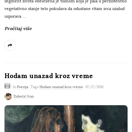
segment života obeležena je tišinom koja je pala u perzistentno
vegetativno stanje telo pokušava da odustane ritam srca uzalud
usporava
…
Pročitaj više
Hodam unazad kroz vreme
In
Poezija
Tags
Hodam unazad kroz vreme
07/17/2019
Dabetić Ivan