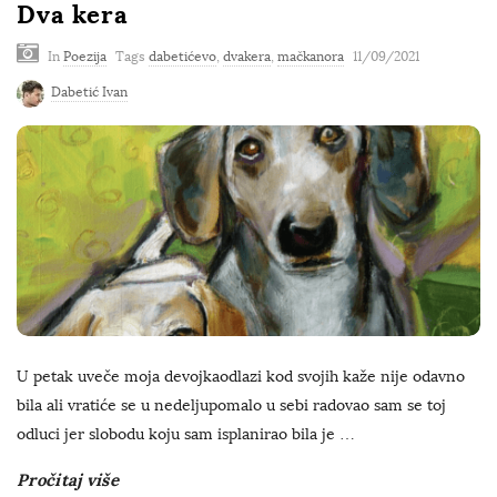
Dva kera
In
Poezija
Tags
dabetićevo
,
dvakera
,
mačkanora
11/09/2021
Dabetić Ivan
U petak uveče moja devojkaodlazi kod svojih kaže nije odavno
bila ali vratiće se u nedeljupomalo u sebi radovao sam se toj
odluci jer slobodu koju sam isplanirao bila je
…
Pročitaj više