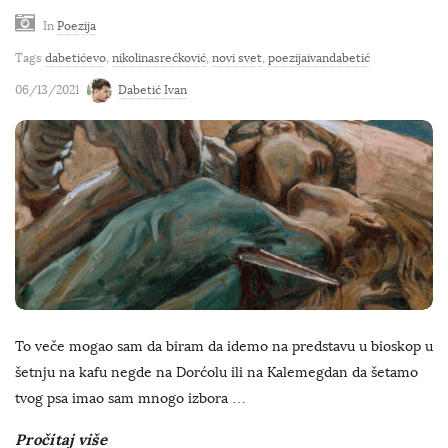
In
Poezija
Tags
dabetićevo
,
nikolinasrećković
,
novi svet
,
poezijaivandabetić
06/13/2021
Dabetić Ivan
To veče mogao sam da biram da idemo na predstavu u bioskop u
šetnju na kafu negde na Dorćolu ili na Kalemegdan da šetamo
tvog psa imao sam mnogo izbora
…
Pročitaj više