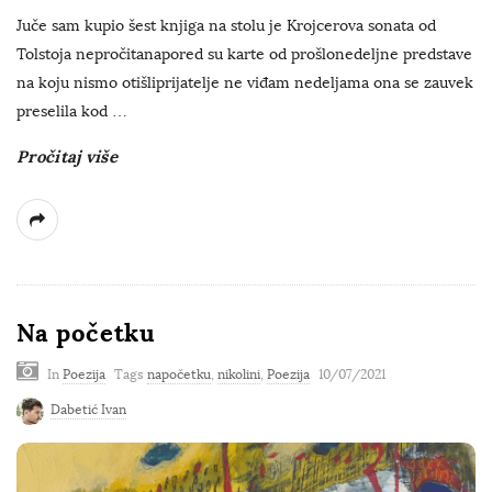
Juče sam kupio šest knjiga na stolu je Krojcerova sonata od
Tolstoja nepročitanapored su karte od prošlonedeljne predstave
na koju nismo otišliprijatelje ne viđam nedeljama ona se zauvek
preselila kod
…
Pročitaj više
Na početku
In
Poezija
Tags
napočetku
,
nikolini
,
Poezija
10/07/2021
Dabetić Ivan