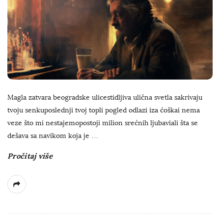
Magla zatvara beogradske ulicestidljiva ulična svetla sakrivaju
tvoju senkuposlednji tvoj topli pogled odlazi iza ćoškai nema
veze što mi nestajemopostoji milion srećnih ljubaviali šta se
dešava sa navikom koja je
…
Pročitaj više