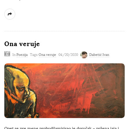
Ona veruje
In
Poezija
Tags
Ona veruje
04/20/2020
Dabetić Ivan
Opet se pre mene probudilamirisao je doručak – pržena jaja i