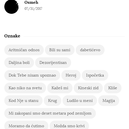
Osmeh
07/31/2017
Oznake
Aritmičan odnos
Bili su sami
dabetićevo
Daljina boli
Dezorijentisan
Dok Tebe nisam upoznao
Heroj
Ispočetka
Kao niko na svetu
Kažeš mi
Kineski zid
Kliše
Kod Nje u stanu
Krug
Ludilo u meni
Magija
Mi zakopani smo deset metara pod zemljom
Moramo da ćutimo
Možda smo krivi