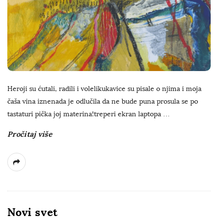
Heroji su ćutali, radili i volelikukavice su pisale o njima i moja
čaša vina iznenada je odlučila da ne bude puna prosula se po
tastaturi pička joj materina!treperi ekran laptopa
…
Pročitaj više
Novi svet