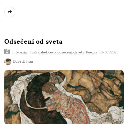
Odsečeni od sveta
In
Poezija
Tags
dabetićevo
,
odsečeniodsveta
,
Poezija
10/08/2021
Dabetić Ivan