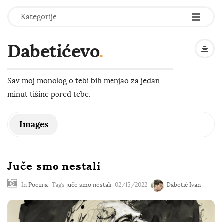
-
-
-
Kategorije
Dabetićevo
.
Sav moj monolog o tebi bih menjao za jedan
minut tišine pored tebe.
Images
Juče smo nestali
In
Poezija
Tags
juče smo nestali
02/15/2022
Dabetić Ivan