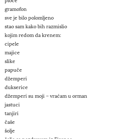
ploče
gramofon
sve je bilo polomljeno
stao sam kako bih razmislio
kojim redom da krenem:
cipele
majice
slike
papuče
džemperi
dukserice
džemperi su moji – vraćam u orman
jastuci
tanjiri
čaše
šolje