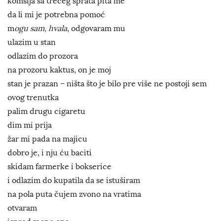
komšija sa trećeg sprata pita me
da li mi je potrebna pomoć
m
ogu sam, hvala
, odgovaram mu
ulazim u stan
odlazim do prozora
na prozoru kaktus, on je moj
stan je prazan – ništa što je bilo pre više ne postoji sem
ovog trenutka
palim drugu cigaretu
dim mi prija
žar mi pada na majicu
dobro je, i nju ću baciti
skidam farmerke i bokserice
i odlazim do kupatila da se istuširam
na pola puta čujem zvono na vratima
otvaram