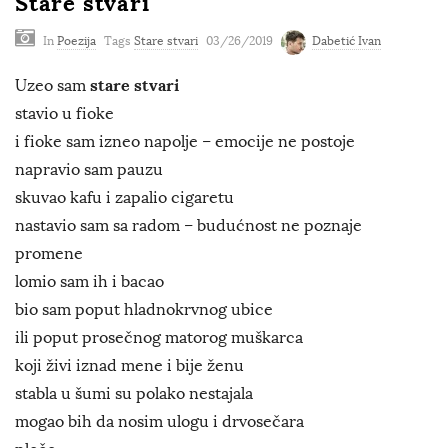
Stare stvari
In
Poezija
Tags
Stare stvari
03/26/2019
Dabetić Ivan
stare stvari
Uzeo sam
stavio u fioke
i fioke sam izneo napolje – emocije ne postoje
napravio sam pauzu
skuvao kafu i zapalio cigaretu
nastavio sam sa radom – budućnost ne poznaje
promene
lomio sam ih i bacao
bio sam poput hladnokrvnog ubice
ili poput prosečnog matorog muškarca
koji živi iznad mene i bije ženu
stabla u šumi su polako nestajala
mogao bih da nosim ulogu i drvosečara