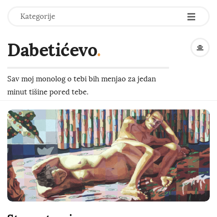
-
-
-
Kategorije
Dabetićevo
.
Sav moj monolog o tebi bih menjao za jedan
minut tišine pored tebe.