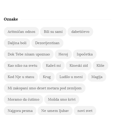
Oznake
Aritmičan odnos
Bili su sami
dabetićevo
Daljina boli
Dezorijentisan
Dok Tebe nisam upoznao
Heroj
Ispočetka
Kao niko na svetu
Kažeš mi
Kineski zid
Kliše
Kod Nje u stanu
Krug
Ludilo u meni
Magija
Mi zakopani smo deset metara pod zemljom
Moramo da ćutimo
Možda smo krivi
Najgora pesma
Ne umem ljubav
novi svet