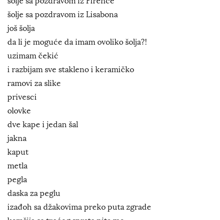
šolje sa pozdravom iz Firence
šolje sa pozdravom iz Lisabona
još šolja
da li je moguće da imam ovoliko šolja?!
uzimam čekić
i razbijam sve stakleno i keramičko
ramovi za slike
privesci
olovke
dve kape i jedan šal
jakna
kaput
metla
pegla
daska za peglu
izađoh sa džakovima preko puta zgrade