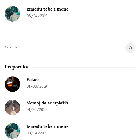
Između tebe i mene
08/24/2019
S
e
a
Preporuka
r
c
Pakao
h
01/08/2019
f
o
Nemoj da se uplašiš
r
01/26/2019
:
Između tebe i mene
08/24/2019