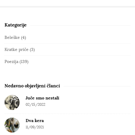
Kategorije
S
i
Beleške
(4)
t
Kratke priče
(3)
e
S
Poezija
(139)
i
d
e
Nedavno objavljeni članci
b
Juče smo nestali
a
02/15/2022
r
Dva kera
11/09/2021