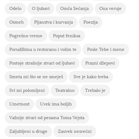
Odelo
O ljubavi
Omča Sećanja
Ona veruje
Osmeh
Pijanstva i kurvanja
Poezija
Pogrešno vreme
Poput feniksa
Porudžbina u restoranu i volim te
Posle Tebe i mene
Postoje strašnije stvari od ljubavi
Prazni džepovi
Smeta mi što se ne smeješ
Sve je kako treba
Svi mi polomljeni
Teatralno
Trebalo je
Umetnost
Uvek ima boljih
Važnije stvari od pesama Toma Vejsta
Zaljubljeni u druge
Zauvek nesrećni