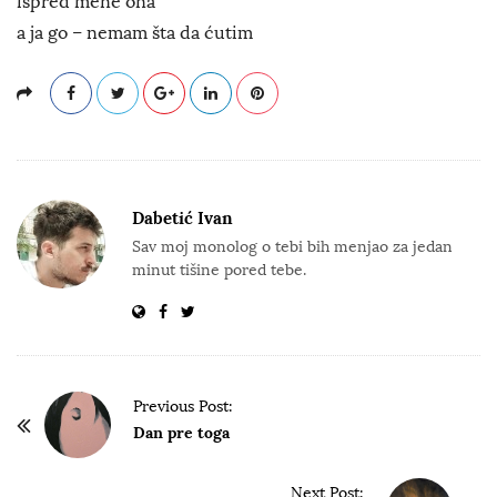
ispred mene ona
a ja go – nemam šta da ćutim
Dabetić Ivan
Sav moj monolog o tebi bih menjao za jedan
minut tišine pored tebe.
P
Previous Post:
o
Dan pre toga
s
t
Next Post: