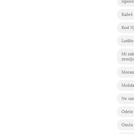
Ispoče
Kažeš
Kod Nj
Ludilo
Mi za
zemlj
Moram
Možda
Ne um
Odelo
Omča 