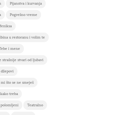
h
Pijanstva i kurvanja
a
Pogrešno vreme
feniksa
bina u restoranu i volim te
 Tebe i mene
 strašnije stvari od ljubavi
 džepovi
mi što se ne smeješ
 kako treba
 polomljeni
Teatralno