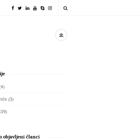
ije
(4)
riče
(3)
139)
 objavljeni članci