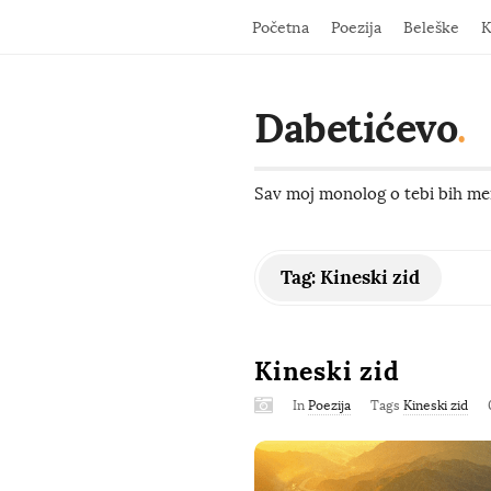
Početna
Poezija
Beleške
K
Dabetićevo
.
Sav moj monolog o tebi bih men
Tag:
Kineski zid
Kineski zid
In
Poezija
Tags
Kineski zid