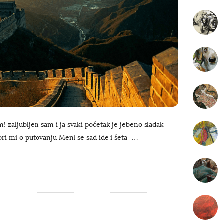
b
a
r
 zaljubljen sam i ja svaki početak je jebeno sladak
ori mi o putovanju Meni se sad ide i šeta
…