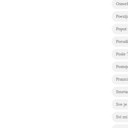
Osme
Poezij
Poput 
Porudž
Posle
Postoje
Prazni
Smeta 
Sve je
Svi mi