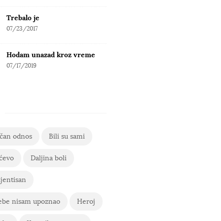
Trebalo je
07/23/2017
Hodam unazad kroz vreme
07/17/2019
ičan odnos
Bili su sami
ćevo
Daljina boli
jentisan
ebe nisam upoznao
Heroj