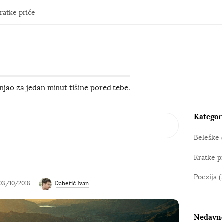
ratke priče
jao za jedan minut tišine pored tebe.
Kategor
S
i
Beleške
t
Kratke p
e
S
Poezija
(
03/10/2018
Dabetić Ivan
i
d
e
Nedavno