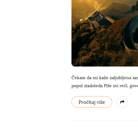
Čekam da mi kaže zaljubljena sam!
poput sladoleda Piše mi reči, gov
Pročitaj više