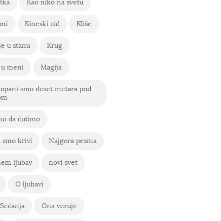
tka
Kao niko na svetu
 mi
Kineski zid
Kliše
e u stanu
Krug
 u meni
Magija
kopani smo deset metara pod
om
o da ćutimo
 smo krivi
Najgora pesma
em ljubav
novi svet
O ljubavi
Sećanja
Ona veruje