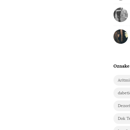
Oznake
Aritm
dabeti
Dezori
Dok T