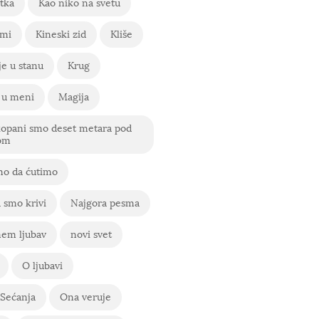
tka
Kao niko na svetu
 mi
Kineski zid
Kliše
e u stanu
Krug
 u meni
Magija
kopani smo deset metara pod
om
o da ćutimo
 smo krivi
Najgora pesma
em ljubav
novi svet
O ljubavi
Sećanja
Ona veruje