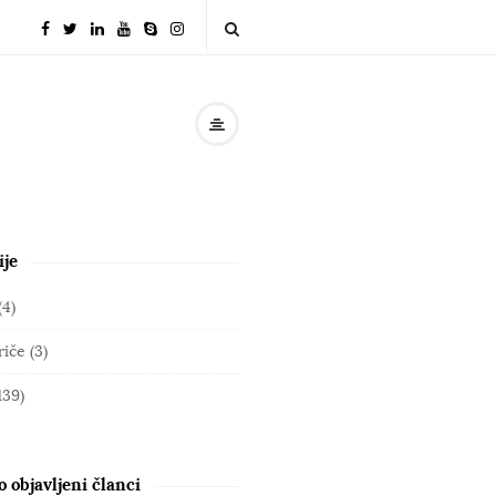
ije
(4)
riče
(3)
139)
 objavljeni članci