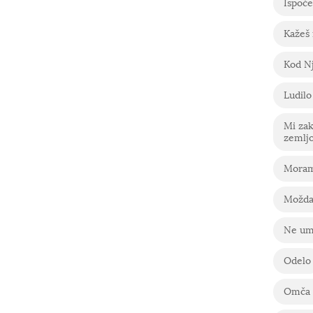
Ispoče
Kažeš
Kod Nj
Ludilo
Mi za
zemlj
Moram
Možda
Ne um
Odelo
Omča 