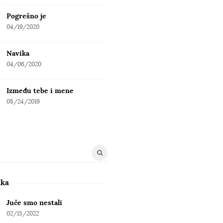
Pogrešno je
04/19/2020
Navika
04/06/2020
Između tebe i mene
08/24/2019
uka
Juče smo nestali
02/15/2022