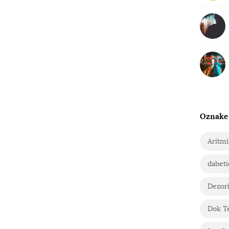
Oznake
Aritm
dabeti
Dezori
Dok T