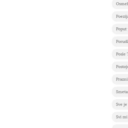
Osme
Poezij
Poput 
Porudž
Posle
Postoje
Prazni
Smeta 
Sve je
Svi mi