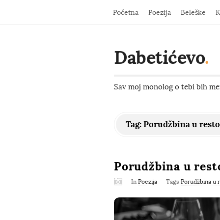
Početna
Poezija
Beleške
K
Dabetićevo
.
Sav moj monolog o tebi bih men
Tag:
Porudžbina u resto
Porudžbina u rest
In
Poezija
Tags
Porudžbina u r