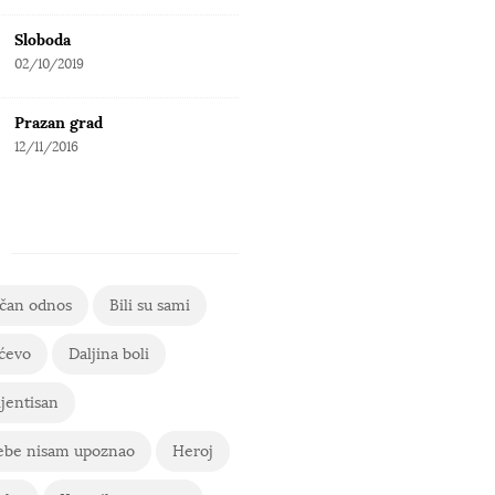
Sloboda
02/10/2019
Prazan grad
12/11/2016
ičan odnos
Bili su sami
ćevo
Daljina boli
jentisan
ebe nisam upoznao
Heroj