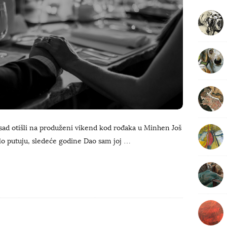
b
a
r
 sad otišli na produženi vikend kod rođaka u Minhen Još
o putuju, sledeće godine Dao sam joj
…