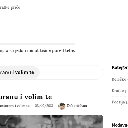
ratke priče
jao za jedan minut tišine pored tebe.
Kategor
S
ranu i volim te
i
Beleške
t
Kratke p
e
oranu i volim te
S
Poezija
(
estoranu i volim te
03/10/2018
Dabetić Ivan
i
d
e
Nedavno