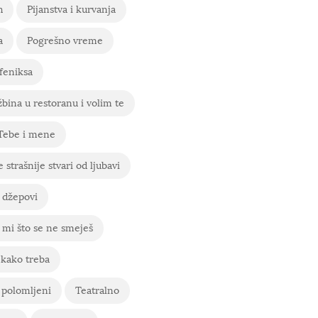
h
Pijanstva i kurvanja
a
Pogrešno vreme
feniksa
bina u restoranu i volim te
 Tebe i mene
 strašnije stvari od ljubavi
 džepovi
mi što se ne smeješ
 kako treba
 polomljeni
Teatralno