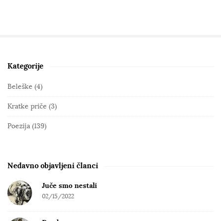
Kategorije
S
i
Beleške
(4)
t
Kratke priče
(3)
e
S
Poezija
(139)
i
d
e
Nedavno objavljeni članci
b
Juče smo nestali
a
02/15/2022
r