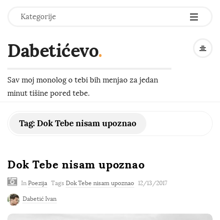
-
-
-
Kategorije
Dabetićevo
.
Sav moj monolog o tebi bih menjao za jedan
minut tišine pored tebe.
Tag:
Dok Tebe nisam upoznao
Dok Tebe nisam upoznao
In
Poezija
Tags
Dok Tebe nisam upoznao
12/13/2017
Dabetić Ivan