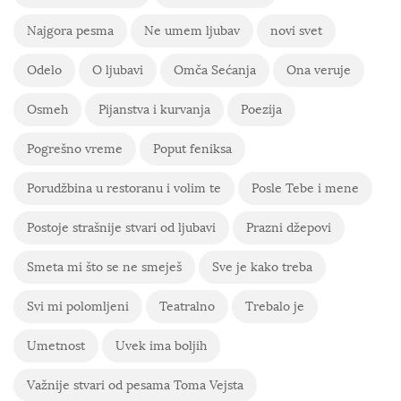
Najgora pesma
Ne umem ljubav
novi svet
Odelo
O ljubavi
Omča Sećanja
Ona veruje
Osmeh
Pijanstva i kurvanja
Poezija
Pogrešno vreme
Poput feniksa
Porudžbina u restoranu i volim te
Posle Tebe i mene
Postoje strašnije stvari od ljubavi
Prazni džepovi
Smeta mi što se ne smeješ
Sve je kako treba
Svi mi polomljeni
Teatralno
Trebalo je
Umetnost
Uvek ima boljih
Važnije stvari od pesama Toma Vejsta