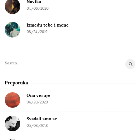
Navika
04/06/2020
Između tebe i mene
08/24/2019
S
e
a
Preporuka
r
c
Ona veruje
h
04/20/2020
f
o
Svađali smo se
r
05/03/2018
: