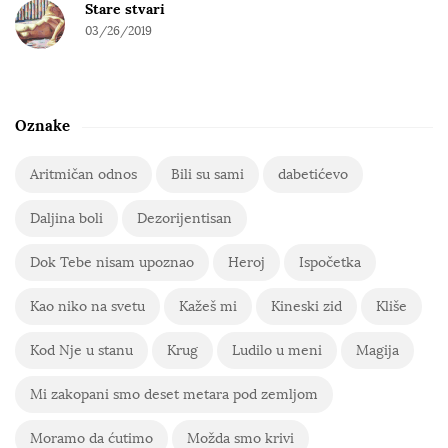
Stare stvari
03/26/2019
Oznake
Aritmičan odnos
Bili su sami
dabetićevo
Daljina boli
Dezorijentisan
Dok Tebe nisam upoznao
Heroj
Ispočetka
Kao niko na svetu
Kažeš mi
Kineski zid
Kliše
Kod Nje u stanu
Krug
Ludilo u meni
Magija
Mi zakopani smo deset metara pod zemljom
Moramo da ćutimo
Možda smo krivi