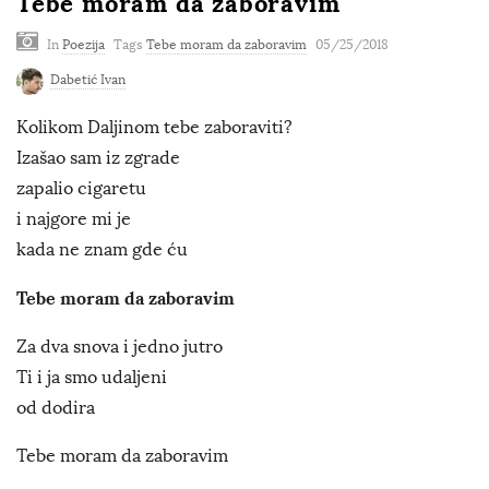
Tebe moram da zaboravim
In
Poezija
Tags
Tebe moram da zaboravim
05/25/2018
Dabetić Ivan
Kolikom Daljinom tebe zaboraviti?
Izašao sam iz zgrade
zapalio cigaretu
i najgore mi je
kada ne znam gde ću
Tebe moram da zaboravim
Za dva snova i jedno jutro
Ti i ja smo udaljeni
od dodira
Tebe moram da zaboravim