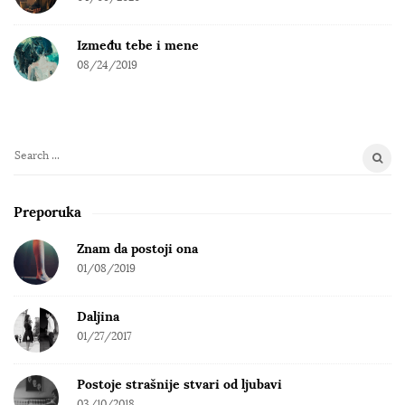
Između tebe i mene
08/24/2019
S
e
a
Preporuka
r
c
Znam da postoji ona
h
01/08/2019
f
o
Daljina
r
01/27/2017
:
Postoje strašnije stvari od ljubavi
03/10/2018