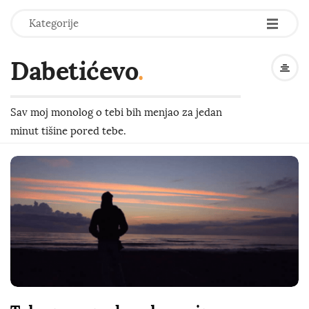
-
-
-
Kategorije
Dabetićevo
.
Sav moj monolog o tebi bih menjao za jedan
minut tišine pored tebe.