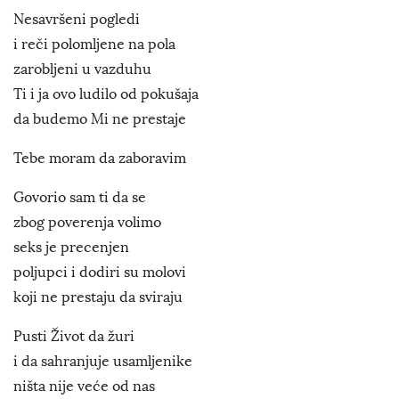
Nesavršeni pogledi
i reči polomljene na pola
zarobljeni u vazduhu
Ti i ja ovo ludilo od pokušaja
da budemo Mi ne prestaje
Tebe moram da zaboravim
Govorio sam ti da se
zbog poverenja volimo
seks je precenjen
poljupci i dodiri su molovi
koji ne prestaju da sviraju
Pusti Život da žuri
i da sahranjuje usamljenike
ništa nije veće od nas