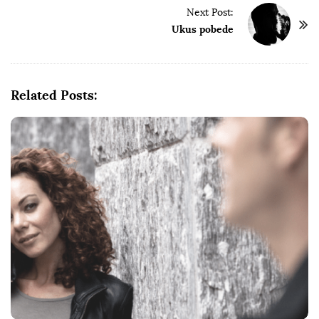
t
Next Post:
Ukus pobede
N
a
v
i
Related Posts:
g
a
t
i
o
n