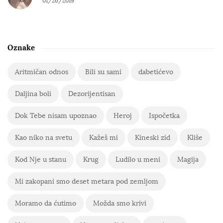
01/26/2019
Oznake
Aritmičan odnos
Bili su sami
dabetićevo
Daljina boli
Dezorijentisan
Dok Tebe nisam upoznao
Heroj
Ispočetka
Kao niko na svetu
Kažeš mi
Kineski zid
Kliše
Kod Nje u stanu
Krug
Ludilo u meni
Magija
Mi zakopani smo deset metara pod zemljom
Moramo da ćutimo
Možda smo krivi