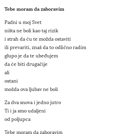
Tebe moram da zaboravim
Padni u moj Svet
ništa ne boli kao taj rizik
i strah da ću te možda ostaviti
ili prevariti, znaš da to odlično radim
glupo je da te ubeđujem
da će biti drugačije
ali
ostani
možda ova ljubav ne boli
Za dva snova i jedno jutro
Ti i ja smo udaljeni
od poljupca
Tebe moram da zaboravim