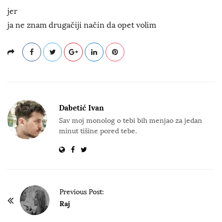
jer
ja ne znam drugačiji način da opet volim
Dabetić Ivan
Sav moj monolog o tebi bih menjao za jedan
minut tišine pored tebe.
P
Previous Post:
o
Raj
s