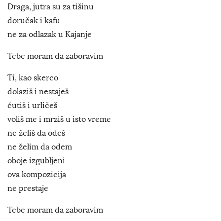
Draga, jutra su za tišinu
doručak i kafu
ne za odlazak u Kajanje
Tebe moram da zaboravim
Ti, kao skerco
dolaziš i nestaješ
ćutiš i urličeš
voliš me i mrziš u isto vreme
ne želiš da odeš
ne želim da odem
oboje izgubljeni
ova kompozicija
ne prestaje
Tebe moram da zaboravim