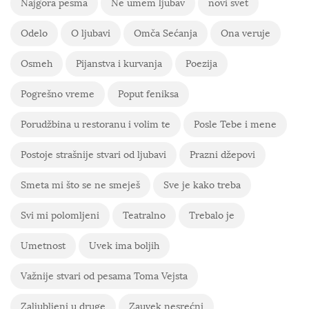
Najgora pesma
Ne umem ljubav
novi svet
Odelo
O ljubavi
Omča Sećanja
Ona veruje
Osmeh
Pijanstva i kurvanja
Poezija
Pogrešno vreme
Poput feniksa
Porudžbina u restoranu i volim te
Posle Tebe i mene
Postoje strašnije stvari od ljubavi
Prazni džepovi
Smeta mi što se ne smeješ
Sve je kako treba
Svi mi polomljeni
Teatralno
Trebalo je
Umetnost
Uvek ima boljih
Važnije stvari od pesama Toma Vejsta
Zaljubljeni u druge
Zauvek nesrećni