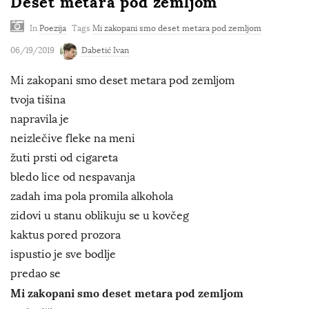
Deset metara pod zemljom
In
Poezija
Tags
Mi zakopani smo deset metara pod zemljom
06/19/2019
Dabetić Ivan
Mi zakopani smo deset metara pod zemljom
tvoja tišina
napravila je
neizlečive fleke na meni
žuti prsti od cigareta
bledo lice od nespavanja
zadah ima pola promila alkohola
zidovi u stanu oblikuju se u kovčeg
kaktus pored prozora
ispustio je sve bodlje
predao se
Mi zakopani smo deset metara pod zemljom