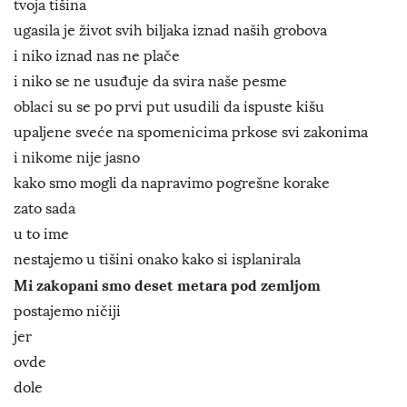
tvoja tišina
ugasila je život svih biljaka iznad naših grobova
i niko iznad nas ne plače
i niko se ne usuđuje da svira naše pesme
oblaci su se po prvi put usudili da ispuste kišu
upaljene sveće na spomenicima prkose svi zakonima
i nikome nije jasno
kako smo mogli da napravimo pogrešne korake
zato sada
u to ime
nestajemo u tišini onako kako si isplanirala
Mi zakopani smo deset metara pod zemljom
postajemo ničiji
jer
ovde
dole