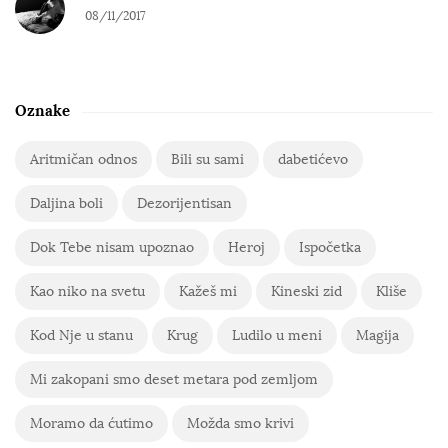
08/11/2017
Oznake
Aritmičan odnos
Bili su sami
dabetićevo
Daljina boli
Dezorijentisan
Dok Tebe nisam upoznao
Heroj
Ispočetka
Kao niko na svetu
Kažeš mi
Kineski zid
Kliše
Kod Nje u stanu
Krug
Ludilo u meni
Magija
Mi zakopani smo deset metara pod zemljom
Moramo da ćutimo
Možda smo krivi