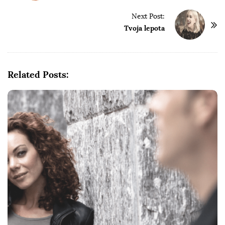
s
t
Next Post:
Tvoja lepota
N
a
v
i
Related Posts:
g
a
t
i
o
n