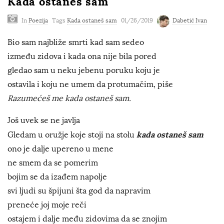
Kada ostaneš sam
In
Poezija
Tags
Kada ostaneš sam
01/26/2019
Dabetić Ivan
Bio sam najbliže smrti kad sam sedeo
između zidova i kada ona nije bila pored
gledao sam u neku jebenu poruku koju je
ostavila i koju ne umem da protumačim, piše
Razumećeš me kada ostaneš sam.
Još uvek se ne javlja
kada ostaneš sam
Gledam u oružje koje stoji na stolu
ono je dalje upereno u mene
ne smem da se pomerim
bojim se da izađem napolje
svi ljudi su špijuni šta god da napravim
preneće joj moje reči
ostajem i dalje među zidovima da se znojim