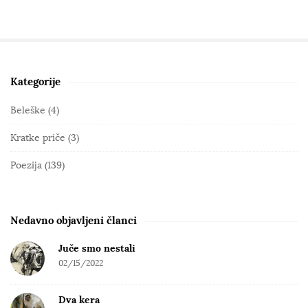
Kategorije
S
i
Beleške
(4)
t
Kratke priče
(3)
e
S
Poezija
(139)
i
d
e
Nedavno objavljeni članci
b
Juče smo nestali
a
02/15/2022
r
Dva kera