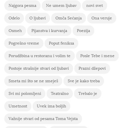
Najgora pesma
Ne umem ljubav
novi svet
Odelo
O ljubavi
Omča Sećanja
Ona veruje
Osmeh
Pijanstva i kurvanja
Poezija
Pogrešno vreme
Poput feniksa
Porudžbina u restoranu i volim te
Posle Tebe i mene
Postoje strašnije stvari od ljubavi
Prazni džepovi
Smeta mi što se ne smeješ
Sve je kako treba
Svi mi polomljeni
Teatralno
Trebalo je
Umetnost
Uvek ima boljih
Važnije stvari od pesama Toma Vejsta