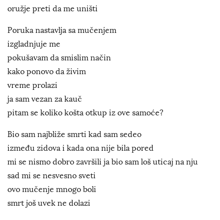
oružje preti da me uništi
Poruka nastavlja sa mučenjem
izgladnjuje me
pokušavam da smislim način
kako ponovo da živim
vreme prolazi
ja sam vezan za kauč
pitam se koliko košta otkup iz ove samoće?
Bio sam najbliže smrti kad sam sedeo
između zidova i kada ona nije bila pored
mi se nismo dobro završili ja bio sam loš uticaj na nju
sad mi se nesvesno sveti
ovo mučenje mnogo boli
smrt još uvek ne dolazi