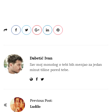
Dabetić Ivan
Sav moj monolog o tebi bih menjao za jedan
minut tišine pored tebe.
P
Previous Post:
o
Ludilo