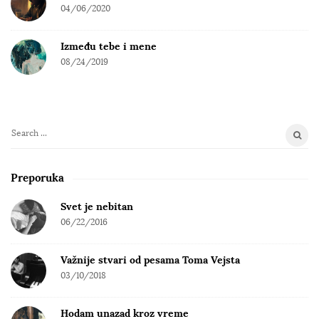
04/06/2020
Između tebe i mene
08/24/2019
S
e
a
Preporuka
r
c
Svet je nebitan
h
06/22/2016
f
o
Važnije stvari od pesama Toma Vejsta
r
03/10/2018
:
Hodam unazad kroz vreme