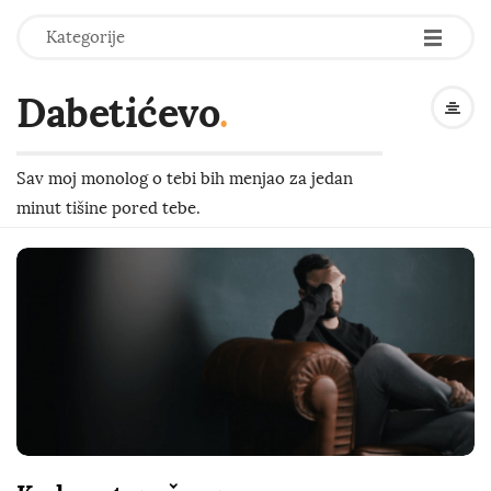
-
-
-
Kategorije
Dabetićevo
.
Sav moj monolog o tebi bih menjao za jedan
minut tišine pored tebe.