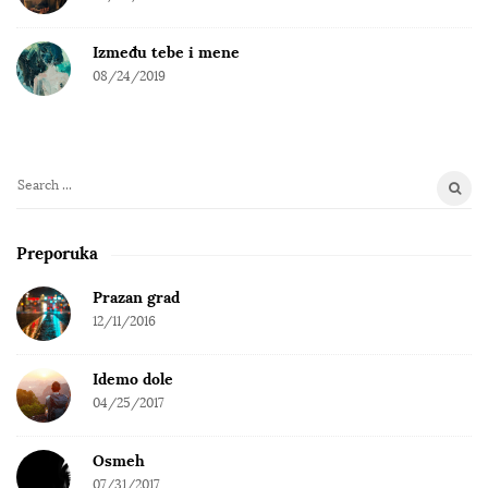
Između tebe i mene
08/24/2019
S
e
a
Preporuka
r
c
Prazan grad
h
12/11/2016
f
o
Idemo dole
r
04/25/2017
:
Osmeh
07/31/2017