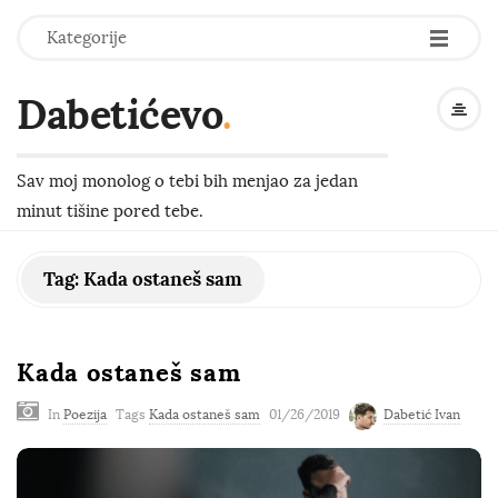
-
-
-
Kategorije
Dabetićevo
.
Sav moj monolog o tebi bih menjao za jedan
minut tišine pored tebe.
Tag:
Kada ostaneš sam
Kada ostaneš sam
In
Poezija
Tags
Kada ostaneš sam
01/26/2019
Dabetić Ivan