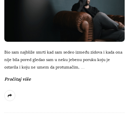
Bio sam najbliže smrti kad sam sedeo između zidova i kada ona
nije bila pored gledao sam u neku jebenu poruku koju je
ostavila i koju ne umem da protumačim,
…
Pročitaj više