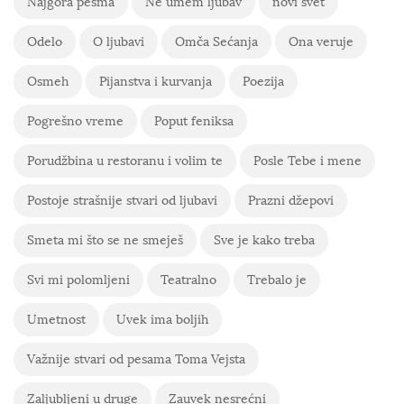
Najgora pesma
Ne umem ljubav
novi svet
Odelo
O ljubavi
Omča Sećanja
Ona veruje
Osmeh
Pijanstva i kurvanja
Poezija
Pogrešno vreme
Poput feniksa
Porudžbina u restoranu i volim te
Posle Tebe i mene
Postoje strašnije stvari od ljubavi
Prazni džepovi
Smeta mi što se ne smeješ
Sve je kako treba
Svi mi polomljeni
Teatralno
Trebalo je
Umetnost
Uvek ima boljih
Važnije stvari od pesama Toma Vejsta
Zaljubljeni u druge
Zauvek nesrećni