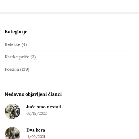
Kategorije
S
i
Beleške
(4)
t
Kratke priče
(3)
e
S
Poezija
(139)
i
d
e
Nedavno objavljeni članci
b
Juče smo nestali
a
02/15/2022
r
Dva kera
11/09/2021