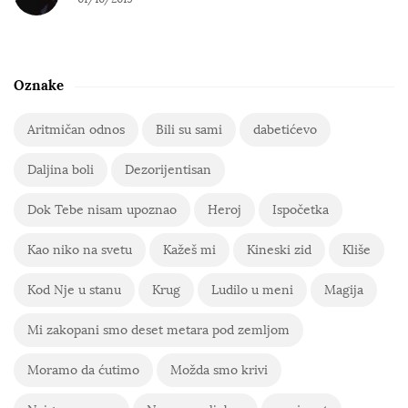
Oznake
Aritmičan odnos
Bili su sami
dabetićevo
Daljina boli
Dezorijentisan
Dok Tebe nisam upoznao
Heroj
Ispočetka
Kao niko na svetu
Kažeš mi
Kineski zid
Kliše
Kod Nje u stanu
Krug
Ludilo u meni
Magija
Mi zakopani smo deset metara pod zemljom
Moramo da ćutimo
Možda smo krivi