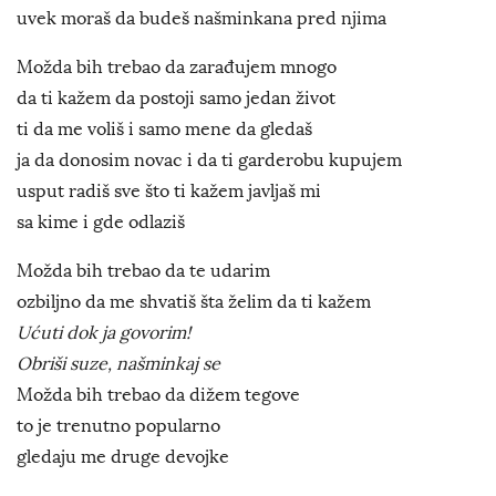
uvek moraš da budeš našminkana pred njima
Možda bih trebao da zarađujem mnogo
da ti kažem da postoji samo jedan život
ti da me voliš i samo mene da gledaš
ja da donosim novac i da ti garderobu kupujem
usput radiš sve što ti kažem javljaš mi
sa kime i gde odlaziš
Možda bih trebao da te udarim
ozbiljno da me shvatiš šta želim da ti kažem
Ućuti dok ja govorim!
Obriši suze, našminkaj se
Možda bih trebao da dižem tegove
to je trenutno popularno
gledaju me druge devojke