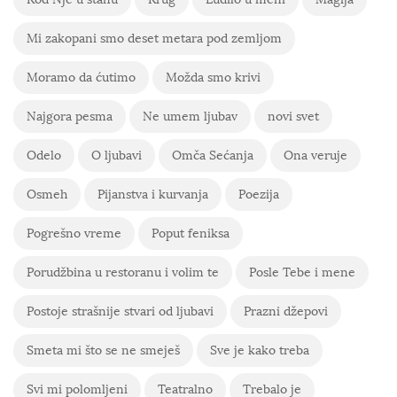
Mi zakopani smo deset metara pod zemljom
Moramo da ćutimo
Možda smo krivi
Najgora pesma
Ne umem ljubav
novi svet
Odelo
O ljubavi
Omča Sećanja
Ona veruje
Osmeh
Pijanstva i kurvanja
Poezija
Pogrešno vreme
Poput feniksa
Porudžbina u restoranu i volim te
Posle Tebe i mene
Postoje strašnije stvari od ljubavi
Prazni džepovi
Smeta mi što se ne smeješ
Sve je kako treba
Svi mi polomljeni
Teatralno
Trebalo je