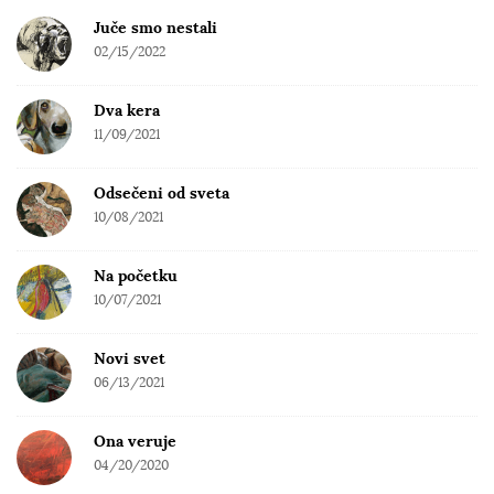
b
Juče smo nestali
a
02/15/2022
r
Dva kera
11/09/2021
Odsečeni od sveta
10/08/2021
Na početku
10/07/2021
Novi svet
06/13/2021
Ona veruje
04/20/2020