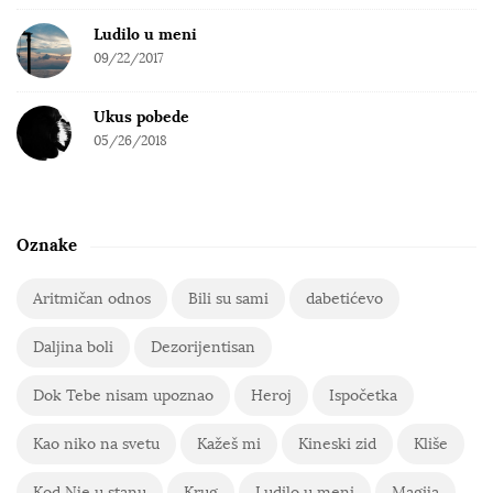
Ludilo u meni
09/22/2017
Ukus pobede
05/26/2018
Oznake
Aritmičan odnos
Bili su sami
dabetićevo
Daljina boli
Dezorijentisan
Dok Tebe nisam upoznao
Heroj
Ispočetka
Kao niko na svetu
Kažeš mi
Kineski zid
Kliše
Kod Nje u stanu
Krug
Ludilo u meni
Magija