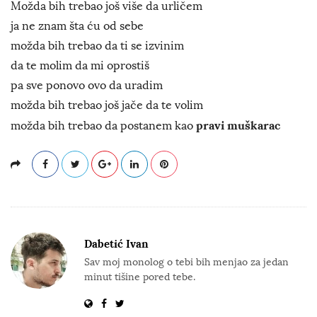
Možda bih trebao još više da urličem
ja ne znam šta ću od sebe
možda bih trebao da ti se izvinim
da te molim da mi oprostiš
pa sve ponovo ovo da uradim
možda bih trebao još jače da te volim
pravi muškarac
možda bih trebao da postanem kao
Dabetić Ivan
Sav moj monolog o tebi bih menjao za jedan
minut tišine pored tebe.