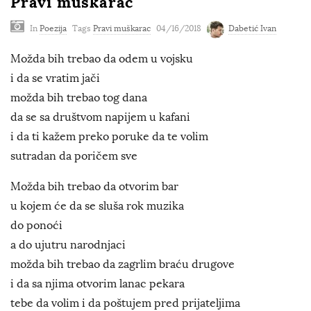
Pravi muškarac
In
Poezija
Tags
Pravi muškarac
04/16/2018
Dabetić Ivan
Možda bih trebao da odem u vojsku
i da se vratim jači
možda bih trebao tog dana
da se sa društvom napijem u kafani
i da ti kažem preko poruke da te volim
sutradan da poričem sve
Možda bih trebao da otvorim bar
u kojem će da se sluša rok muzika
do ponoći
a do ujutru narodnjaci
možda bih trebao da zagrlim braću drugove
i da sa njima otvorim lanac pekara
tebe da volim i da poštujem pred prijateljima