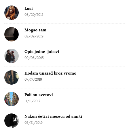
o
Lusi
r
08/20/2015
:
Mogao sam
02/09/2019
Opis jedne ljubavi
09/06/2015
Hodam unazad kroz vreme
07/17/2019
Pali su svetovi
11/11/2017
Nakon četiri meseca od smrti
02/21/2019