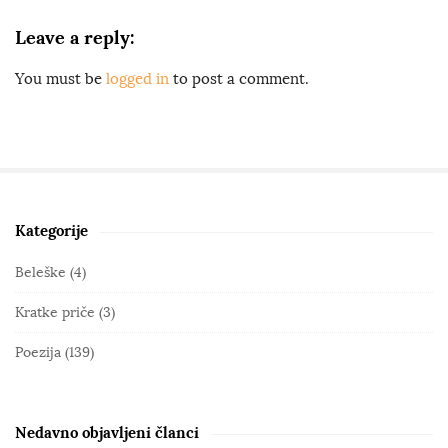
Leave a reply:
You must be
logged in
to post a comment.
Kategorije
S
i
Beleške
(4)
t
Kratke priče
(3)
e
S
Poezija
(139)
i
d
e
Nedavno objavljeni članci