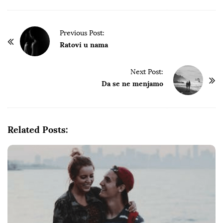
P
Previous Post:
o
Ratovi u nama
s
t
Next Post:
Da se ne menjamo
N
a
v
i
Related Posts:
g
a
t
i
o
n