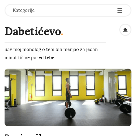
-
-
-
Kategorije
Dabetićevo
.
Sav moj monolog o tebi bih menjao za jedan
minut tišine pored tebe.