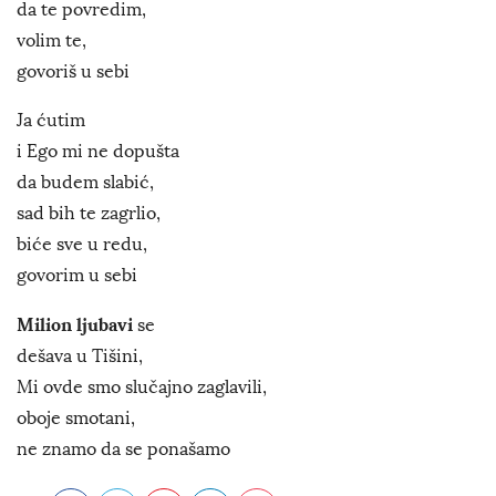
da te povredim,
volim te,
govoriš u sebi
Ja ćutim
i Ego mi ne dopušta
da budem slabić,
sad bih te zagrlio,
biće sve u redu,
govorim u sebi
Milion ljubavi
se
dešava u Tišini,
Mi ovde smo slučajno zaglavili,
oboje smotani,
ne znamo da se ponašamo