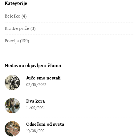
Kategorije
S
i
Beleške
(4)
t
Kratke priče
(3)
e
S
Poezija
(139)
i
d
e
Nedavno objavljeni članci
b
Juče smo nestali
a
02/15/2022
r
Dva kera
11/09/2021
Odsečeni od sveta
10/08/2021