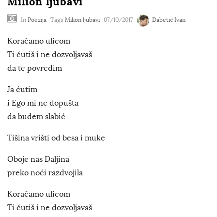
Milion ljubavi
In
Poezija
Tags
Milion ljubavi
07/10/2017
Dabetić Ivan
Koračamo ulicom
Ti ćutiš i ne dozvoljavaš
da te povredim
Ja ćutim
i Ego mi ne dopušta
da budem slabić
Tišina vrišti od besa i muke
Oboje nas Daljina
preko noći razdvojila
Koračamo ulicom
Ti ćutiš i ne dozvoljavaš