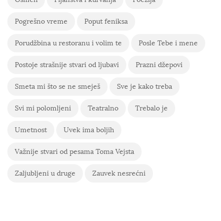
Pogrešno vreme
Poput feniksa
Porudžbina u restoranu i volim te
Posle Tebe i mene
Postoje strašnije stvari od ljubavi
Prazni džepovi
Smeta mi što se ne smeješ
Sve je kako treba
Svi mi polomljeni
Teatralno
Trebalo je
Umetnost
Uvek ima boljih
Važnije stvari od pesama Toma Vejsta
Zaljubljeni u druge
Zauvek nesrećni