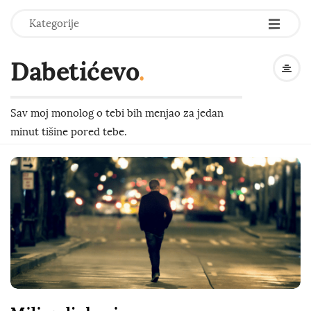
-
-
-
Kategorije
Dabetićevo
.
Sav moj monolog o tebi bih menjao za jedan
minut tišine pored tebe.