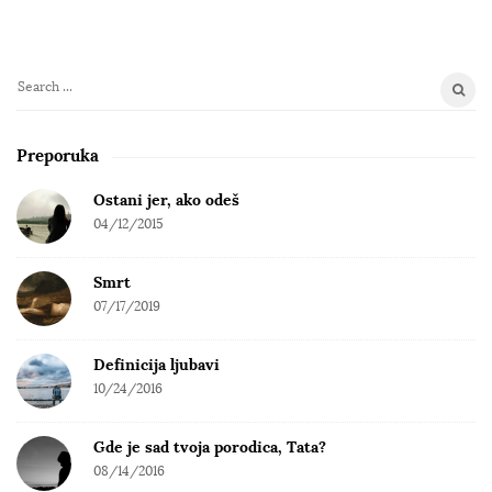
S
e
a
Preporuka
r
c
Ostani jer, ako odeš
h
04/12/2015
f
o
Smrt
r
07/17/2019
:
Definicija ljubavi
10/24/2016
Gde je sad tvoja porodica, Tata?
08/14/2016