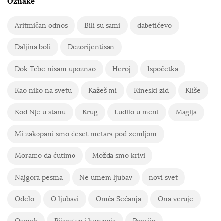
Oznake
Aritmičan odnos
Bili su sami
dabetićevo
Daljina boli
Dezorijentisan
Dok Tebe nisam upoznao
Heroj
Ispočetka
Kao niko na svetu
Kažeš mi
Kineski zid
Kliše
Kod Nje u stanu
Krug
Ludilo u meni
Magija
Mi zakopani smo deset metara pod zemljom
Moramo da ćutimo
Možda smo krivi
Najgora pesma
Ne umem ljubav
novi svet
Odelo
O ljubavi
Omča Sećanja
Ona veruje
Osmeh
Pijanstva i kurvanja
Poezija