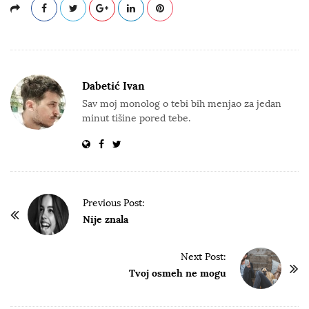
Dabetić Ivan
Sav moj monolog o tebi bih menjao za jedan
minut tišine pored tebe.
P
Previous Post:
o
Nije znala
s
t
Next Post:
Tvoj osmeh ne mogu
N
a