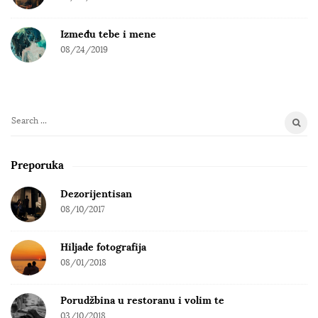
Između tebe i mene
08/24/2019
S
e
a
Preporuka
r
c
Dezorijentisan
h
08/10/2017
f
o
Hiljade fotografija
r
08/01/2018
:
Porudžbina u restoranu i volim te
03/10/2018