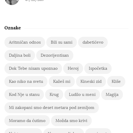
Oznake
Aritmičan odnos
Bili su sami
dabetićevo
Daljina boli
Dezorijentisan
Dok Tebe nisam upoznao
Heroj
Ispočetka
Kao niko na svetu
Kažeš mi
Kineski zid
Kliše
Kod Nje u stanu
Krug
Ludilo u meni
Magija
Mi zakopani smo deset metara pod zemljom
Moramo da ćutimo
Možda smo krivi