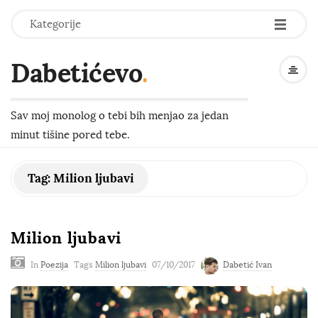
-
-
-
Kategorije
Dabetićevo
.
Sav moj monolog o tebi bih menjao za jedan
minut tišine pored tebe.
Tag:
Milion ljubavi
Milion ljubavi
In
Poezija
Tags
Milion ljubavi
07/10/2017
Dabetić Ivan