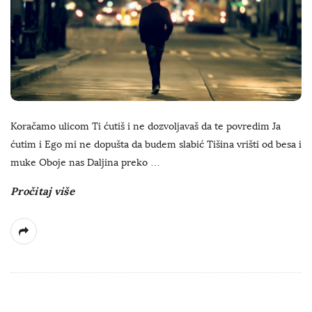
Koračamo ulicom Ti ćutiš i ne dozvoljavaš da te povredim Ja
ćutim i Ego mi ne dopušta da budem slabić Tišina vrišti od besa i
muke Oboje nas Daljina preko
…
Pročitaj više