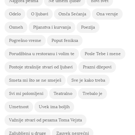
Najgora pesma
Ne umem ljubav
novi svet
Odelo
O ljubavi
Omča Sećanja
Ona veruje
Osmeh
Pijanstva i kurvanja
Poezija
Pogrešno vreme
Poput feniksa
Porudžbina u restoranu i volim te
Posle Tebe i mene
Postoje strašnije stvari od ljubavi
Prazni džepovi
Smeta mi što se ne smeješ
Sve je kako treba
Svi mi polomljeni
Teatralno
Trebalo je
Umetnost
Uvek ima boljih
Važnije stvari od pesama Toma Vejsta
Zaljubljeni u druge
Zauvek nesrećni