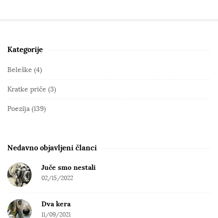
Kategorije
S
i
Beleške
(4)
t
Kratke priče
(3)
e
S
Poezija
(139)
i
d
e
Nedavno objavljeni članci
b
Juče smo nestali
a
02/15/2022
r
Dva kera
11/09/2021