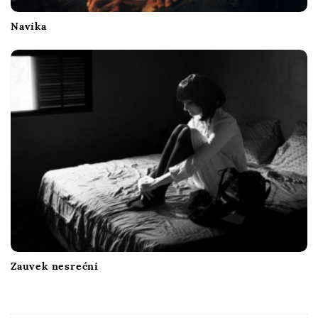
Navika
Zauvek nesrećni