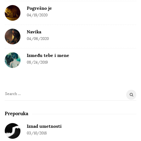
Pogrešno je
04/19/2020
Navika
04/06/2020
Između tebe i mene
08/24/2019
S
e
a
Preporuka
r
c
Iznad umetnosti
h
03/10/2018
f