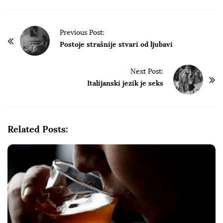
P
Previous Post:
o
Postoje strašnije stvari od ljubavi
s
t
Next Post:
Italijanski jezik je seks
N
a
v
i
Related Posts:
g
a
t
i
o
n