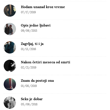
o
Hodam unazad kroz vreme
r
07/17/2019
:
Opis jedne ljubavi
09/06/2015
Zagrljaj, ti i ja
01/13/2016
Nakon četiri meseca od smrti
02/21/2019
Znam da postoji ona
01/08/2019
Seks je dobar
05/06/2018