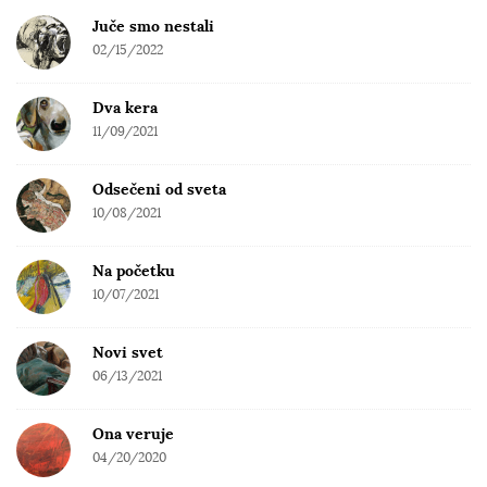
b
Juče smo nestali
a
02/15/2022
r
Dva kera
11/09/2021
Odsečeni od sveta
10/08/2021
Na početku
10/07/2021
Novi svet
06/13/2021
Ona veruje
04/20/2020