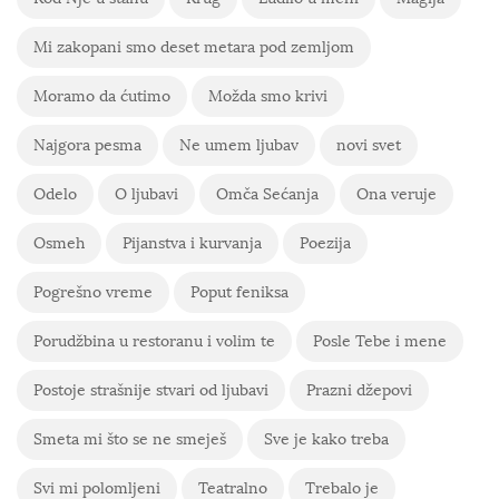
Mi zakopani smo deset metara pod zemljom
Moramo da ćutimo
Možda smo krivi
Najgora pesma
Ne umem ljubav
novi svet
Odelo
O ljubavi
Omča Sećanja
Ona veruje
Osmeh
Pijanstva i kurvanja
Poezija
Pogrešno vreme
Poput feniksa
Porudžbina u restoranu i volim te
Posle Tebe i mene
Postoje strašnije stvari od ljubavi
Prazni džepovi
Smeta mi što se ne smeješ
Sve je kako treba
Svi mi polomljeni
Teatralno
Trebalo je