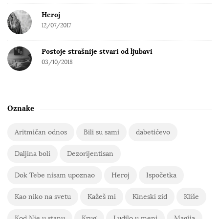
Heroj
12/07/2017
Postoje strašnije stvari od ljubavi
03/10/2018
Oznake
Aritmičan odnos
Bili su sami
dabetićevo
Daljina boli
Dezorijentisan
Dok Tebe nisam upoznao
Heroj
Ispočetka
Kao niko na svetu
Kažeš mi
Kineski zid
Kliše
Kod Nje u stanu
Krug
Ludilo u meni
Magija