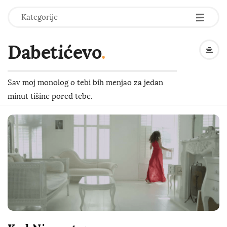
-
-
-
Kategorije
Dabetićevo
.
Sav moj monolog o tebi bih menjao za jedan
minut tišine pored tebe.