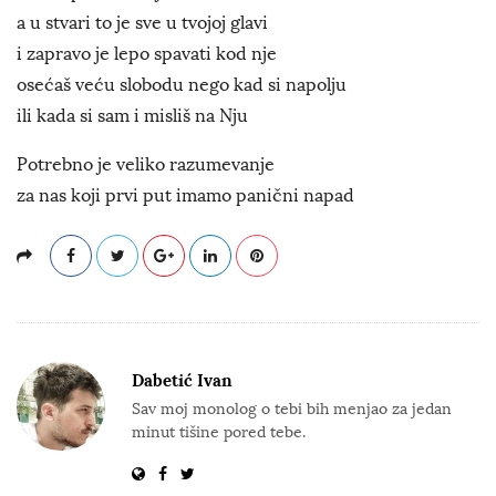
a u stvari to je sve u tvojoj glavi
i zapravo je lepo spavati kod nje
osećaš veću slobodu nego kad si napolju
ili kada si sam i misliš na Nju
Potrebno je veliko razumevanje
za nas koji prvi put imamo panični napad
Dabetić Ivan
Sav moj monolog o tebi bih menjao za jedan
minut tišine pored tebe.