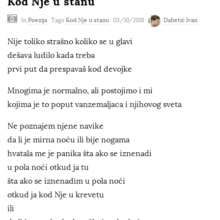
Kod Nje u stanu
In
Poezija
Tags
Kod Nje u stanu
03/10/2018
Dabetić Ivan
Nije toliko strašno koliko se u glavi
dešava ludilo kada treba
prvi put da prespavaš kod devojke
Mnogima je normalno, ali postojimo i mi
kojima je to poput vanzemaljaca i njihovog sveta
Ne poznajem njene navike
da li je mirna noću ili bije nogama
hvatala me je panika šta ako se iznenadi
u pola noći otkud ja tu
šta ako se iznenadim u pola noći
otkud ja kod Nje u krevetu
ili