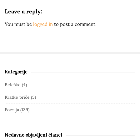
Leave a reply:
You must be
logged in
to post a comment.
Kategorije
S
i
Beleške
(4)
t
Kratke priče
(3)
e
S
Poezija
(139)
i
d
e
Nedavno objavljeni članci