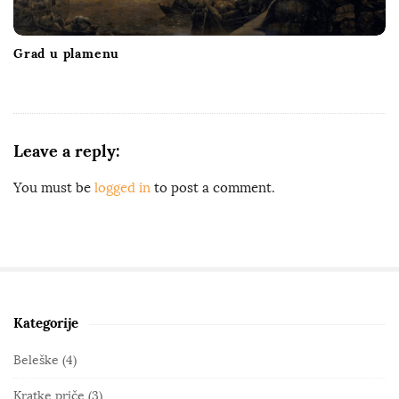
Grad u plamenu
Leave a reply:
You must be
logged in
to post a comment.
Kategorije
S
i
Beleške
(4)
t
Kratke priče
(3)