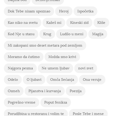
Dok Tebe nisam upoznao
Heroj
Ispočetka
Kao niko na svetu
Kažeš mi
Kineski zid
Kliše
Kod Nje u stanu
Krug
Ludilo u meni
Magija
Mi zakopani smo deset metara pod zemljom
Moramo da ćutimo
Možda smo krivi
Najgora pesma
Ne umem ljubav
novi svet
Odelo
O ljubavi
Omča Sećanja
Ona veruje
Osmeh
Pijanstva i kurvanja
Poezija
Pogrešno vreme
Poput feniksa
Porudžbina u restoranu i volim te
Posle Tebe i mene