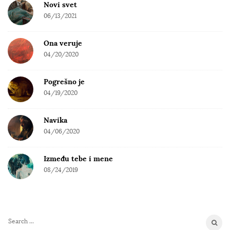
Novi svet
06/13/2021
Ona veruje
04/20/2020
Pogrešno je
04/19/2020
Navika
04/06/2020
Između tebe i mene
08/24/2019
S