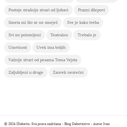
Postoje strašnije stvari od ljubavi
Prazni džepovi
Smeta mi što se ne smeješ
Sve je kako treba
Svi mi polomljeni
Teatralno
Trebalo je
Umetnost
Uvek ima boljih
Važnije stvari od pesama Toma Vejsta
Zaljubljeni u druge
Zauvek nesrećni
S
© 2024 IDabetic. Sva prava zadržana - Blog Dabetićevo - Autor Ivan
i