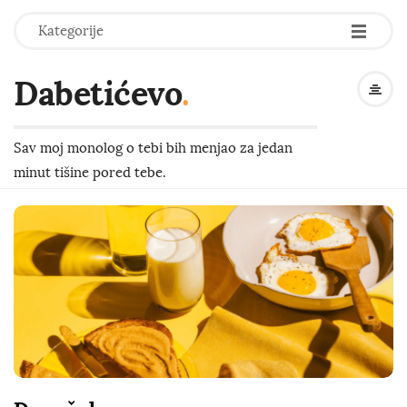
-
-
-
Kategorije
Dabetićevo
.
Sav moj monolog o tebi bih menjao za jedan
minut tišine pored tebe.