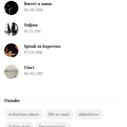
Ratovi u nama
03/28/2018
Daljina
01/27/2017
Spisak za kupovinu
07/23/2018
Umri
05/03/2017
Oznake
Aritmičan odnos
Bili su sami
dabetićevo
Daljina boli
Dezorijentisan