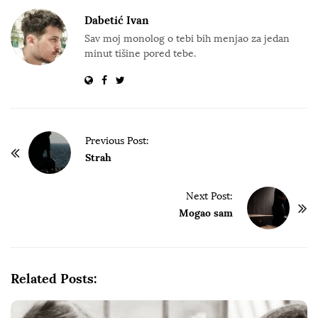
Dabetić Ivan
Sav moj monolog o tebi bih menjao za jedan
minut tišine pored tebe.
P
Previous Post:
o
Strah
s
t
Next Post:
Mogao sam
N
a
v
i
Related Posts:
g
a