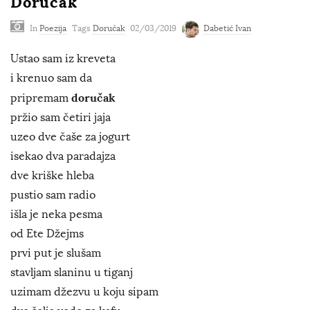
Doručak
In
Poezija
Tags
Doručak
02/03/2019
Dabetić Ivan
Ustao sam iz kreveta
i krenuo sam da
doručak
pripremam
pržio sam četiri jaja
uzeo dve čaše za jogurt
isekao dva paradajza
dve kriške hleba
pustio sam radio
išla je neka pesma
od Ete Džejms
prvi put je slušam
stavljam slaninu u tiganj
uzimam džezvu u koju sipam