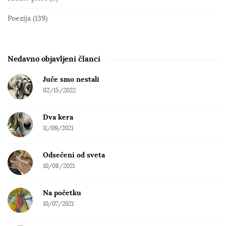
e
S
Poezija
(139)
i
d
e
Nedavno objavljeni članci
b
Juče smo nestali
a
02/15/2022
r
Dva kera
11/09/2021
Odsečeni od sveta
10/08/2021
Na početku
10/07/2021