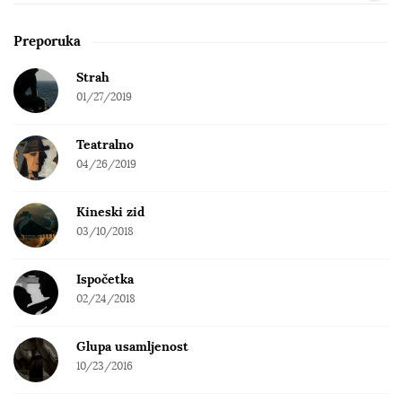
e
a
Preporuka
r
c
Strah
h
01/27/2019
f
o
Teatralno
r
04/26/2019
:
Kineski zid
03/10/2018
Ispočetka
02/24/2018
Glupa usamljenost
10/23/2016