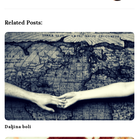
a
v
i
Related Posts:
g
a
t
i
o
n
Daljina boli