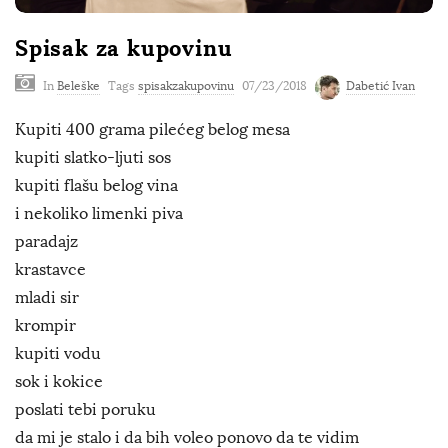
Spisak za kupovinu
In
Beleške
Tags
spisakzakupovinu
07/23/2018
Dabetić Ivan
Kupiti 400 grama pilećeg belog mesa
kupiti slatko-ljuti sos
kupiti flašu belog vina
i nekoliko limenki piva
paradajz
krastavce
mladi sir
krompir
kupiti vodu
sok i kokice
poslati tebi poruku
da mi je stalo i da bih voleo ponovo da te vidim