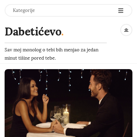
-
-
-
Kategorije
Dabetićevo
.
Sav moj monolog o tebi bih menjao za jedan
minut tišine pored tebe.