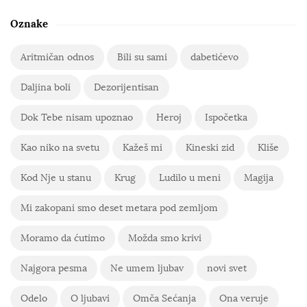
Oznake
Aritmičan odnos
Bili su sami
dabetićevo
Daljina boli
Dezorijentisan
Dok Tebe nisam upoznao
Heroj
Ispočetka
Kao niko na svetu
Kažeš mi
Kineski zid
Kliše
Kod Nje u stanu
Krug
Ludilo u meni
Magija
Mi zakopani smo deset metara pod zemljom
Moramo da ćutimo
Možda smo krivi
Najgora pesma
Ne umem ljubav
novi svet
Odelo
O ljubavi
Omča Sećanja
Ona veruje