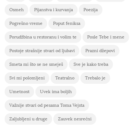
Osmeh
Pijanstva i kurvanja
Poezija
Pogrešno vreme
Poput feniksa
Porudžbina u restoranu i volim te
Posle Tebe i mene
Postoje strašnije stvari od ljubavi
Prazni džepovi
Smeta mi što se ne smeješ
Sve je kako treba
Svi mi polomljeni
Teatralno
Trebalo je
Umetnost
Uvek ima boljih
Važnije stvari od pesama Toma Vejsta
Zaljubljeni u druge
Zauvek nesrećni