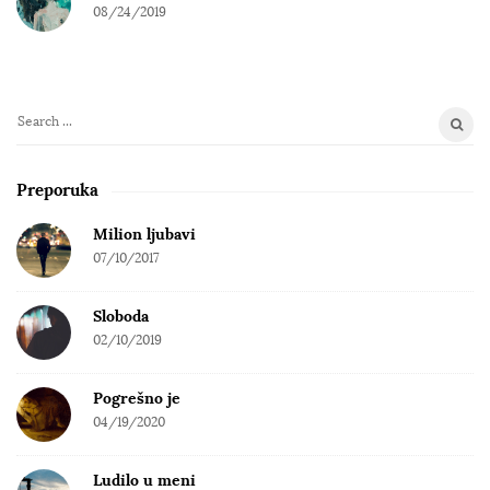
08/24/2019
S
e
a
Preporuka
r
c
Milion ljubavi
h
07/10/2017
f
o
Sloboda
r
02/10/2019
:
Pogrešno je
04/19/2020
Ludilo u meni