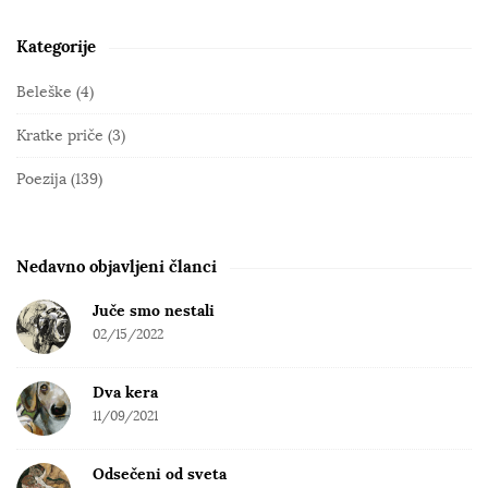
Kategorije
S
i
Beleške
(4)
t
Kratke priče
(3)
e
S
Poezija
(139)
i
d
e
Nedavno objavljeni članci
b
Juče smo nestali
a
02/15/2022
r
Dva kera
11/09/2021
Odsečeni od sveta