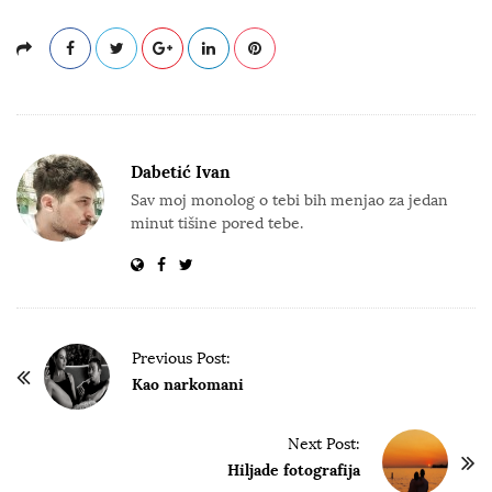
Dabetić Ivan
Sav moj monolog o tebi bih menjao za jedan
minut tišine pored tebe.
P
Previous Post:
o
Kao narkomani
s
t
Next Post:
Hiljade fotografija
N