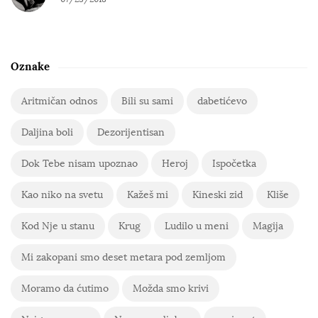
Oznake
Aritmičan odnos
Bili su sami
dabetićevo
Daljina boli
Dezorijentisan
Dok Tebe nisam upoznao
Heroj
Ispočetka
Kao niko na svetu
Kažeš mi
Kineski zid
Kliše
Kod Nje u stanu
Krug
Ludilo u meni
Magija
Mi zakopani smo deset metara pod zemljom
Moramo da ćutimo
Možda smo krivi