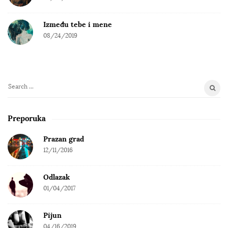
Između tebe i mene
08/24/2019
S
e
a
Preporuka
r
c
Prazan grad
h
12/11/2016
f
o
Odlazak
r
01/04/2017
:
Pijun
04/16/2019