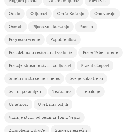
Najgora pesma
Ne umem ljubav
novi svet
Odelo
O ljubavi
Omča Sećanja
Ona veruje
Osmeh
Pijanstva i kurvanja
Poezija
Pogrešno vreme
Poput feniksa
Porudžbina u restoranu i volim te
Posle Tebe i mene
Postoje strašnije stvari od ljubavi
Prazni džepovi
Smeta mi što se ne smeješ
Sve je kako treba
Svi mi polomljeni
Teatralno
Trebalo je
Umetnost
Uvek ima boljih
Važnije stvari od pesama Toma Vejsta
Zaljubljeni u druge
Zauvek nesrećni