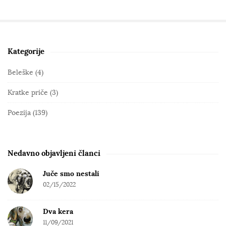
Kategorije
S
i
Beleške
(4)
t
Kratke priče
(3)
e
S
Poezija
(139)
i
d
e
Nedavno objavljeni članci
b
Juče smo nestali
a
02/15/2022
r
Dva kera
11/09/2021