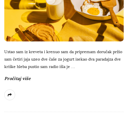
Ustao sam iz kreveta i krenuo sam da pripremam doručak pržio
sam četiri jaja uzeo dve čaše za jogurt isekao dva paradajza dve
kriške hleba pustio sam radio išla je
…
Pročitaj više