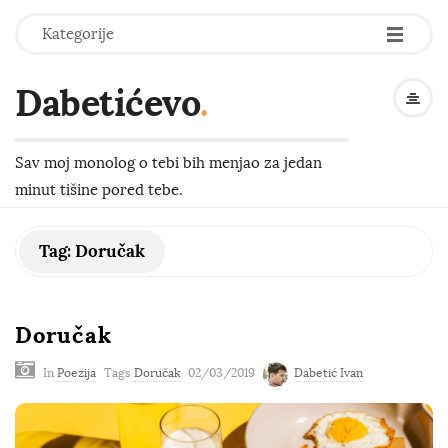
-
-
-
Kategorije
Dabetićevo
.
Sav moj monolog o tebi bih menjao za jedan
minut tišine pored tebe.
Tag:
Doručak
Doručak
In
Poezija
Tags
Doručak
02/03/2019
Dabetić Ivan