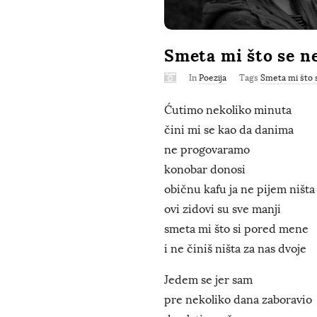
Smeta mi što se n
In
Poezija
Tags
Smeta mi što 
Ćutimo nekoliko minuta
čini mi se kao da danima
ne progovaramo
konobar donosi
običnu kafu ja ne pijem ništa
ovi zidovi su sve manji
smeta mi što si pored mene
i ne činiš ništa za nas dvoje
Jedem se jer sam
pre nekoliko dana zaboravio