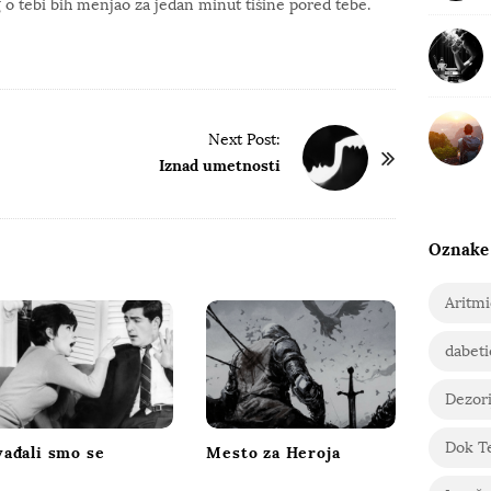
o tebi bih menjao za jedan minut tišine pored tebe.
Next Post:
Iznad umetnosti
Oznake
Aritm
dabeti
Dezori
Dok T
vađali smo se
Mesto za Heroja