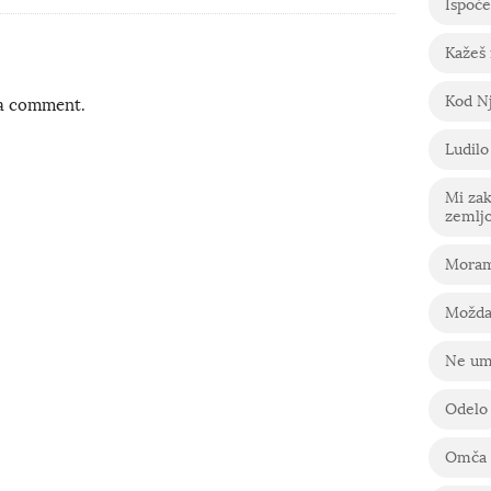
Ispoče
Kažeš
Kod Nj
 a comment.
Ludilo
Mi za
zemlj
Moram
Možda
Ne um
Odelo
Omča 