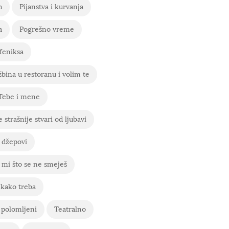
h
Pijanstva i kurvanja
a
Pogrešno vreme
feniksa
bina u restoranu i volim te
 Tebe i mene
 strašnije stvari od ljubavi
 džepovi
mi što se ne smeješ
 kako treba
 polomljeni
Teatralno