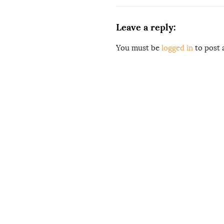
o
n
Leave a reply:
You must be
logged in
to post