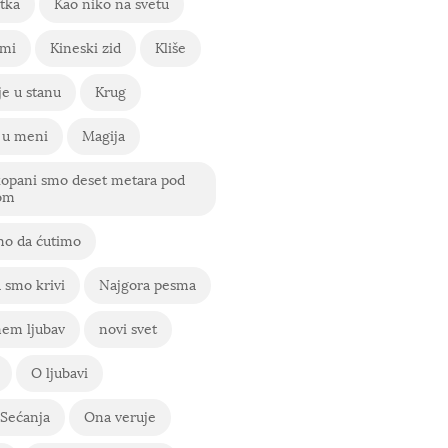
tka
Kao niko na svetu
 mi
Kineski zid
Kliše
e u stanu
Krug
 u meni
Magija
kopani smo deset metara pod
om
o da ćutimo
 smo krivi
Najgora pesma
em ljubav
novi svet
O ljubavi
Sećanja
Ona veruje