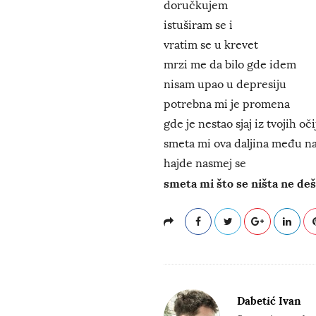
doručkujem
istuširam se i
vratim se u krevet
mrzi me da bilo gde idem
nisam upao u depresiju
potrebna mi je promena
gde je nestao sjaj iz tvojih oči
smeta mi ova daljina među n
hajde nasmej se
smeta mi što se ništa ne de
Dabetić Ivan