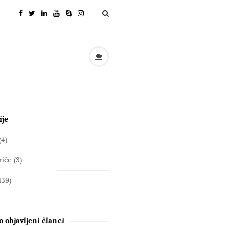
ije
(4)
riče
(3)
139)
 objavljeni članci