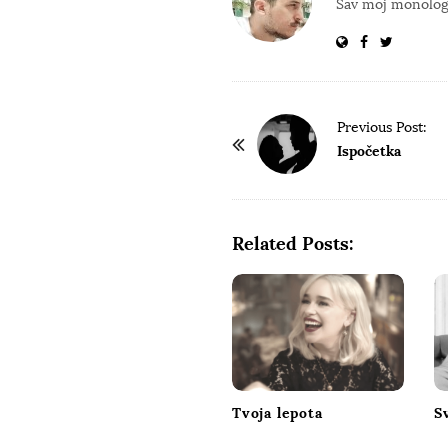
Sav moj monolog 
P
Previous Post:
o
Ispočetka
s
t
N
Related Posts:
a
v
i
g
a
t
Tvoja lepota
S
i