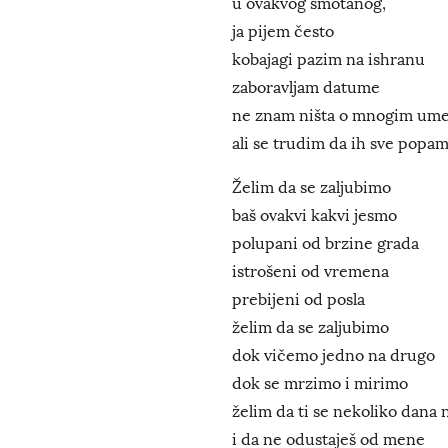
u ovakvog smotanog,
ja pijem često
kobajagi pazim na ishranu
zaboravljam datume
ne znam ništa o mnogim um
ali se trudim da ih sve popa
Želim da se zaljubimo
baš ovakvi kakvi jesmo
polupani od brzine grada
istrošeni od vremena
prebijeni od posla
želim da se zaljubimo
dok vičemo jedno na drugo
dok se mrzimo i mirimo
želim da ti se nekoliko dana 
i da ne odustaješ od mene