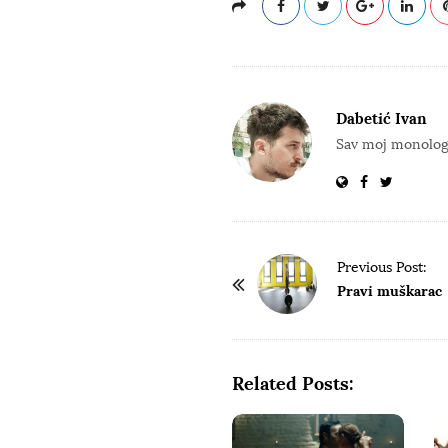
Dabetić Ivan
Sav moj monolog 
P
Previous Post:
o
Pravi muškarac
s
t
N
Related Posts:
a
v