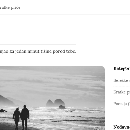
ratke priče
jao za jedan minut tišine pored tebe.
Kategor
S
i
Beleške
t
Kratke p
e
S
Poezija
(
i
d
e
Nedavno