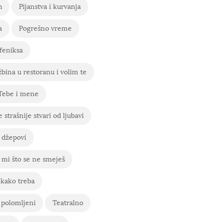
h
Pijanstva i kurvanja
a
Pogrešno vreme
feniksa
bina u restoranu i volim te
 Tebe i mene
 strašnije stvari od ljubavi
 džepovi
mi što se ne smeješ
 kako treba
 polomljeni
Teatralno