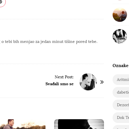
o tebi bih menjao za jedan minut tišine pored tebe.
Oznake
Next Post:
Aritm
Svađali smo se
dabeti
Dezori
Dok T