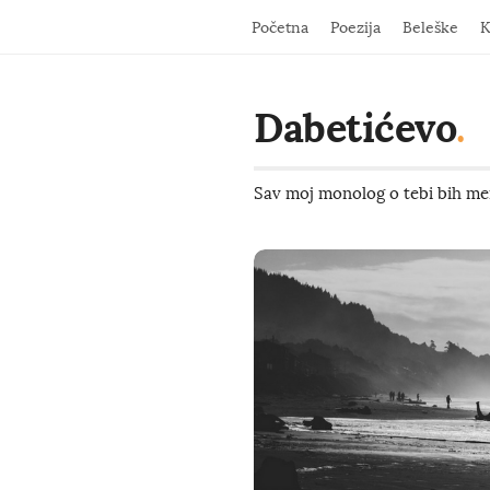
Početna
Poezija
Beleške
K
Dabetićevo
.
Sav moj monolog o tebi bih men