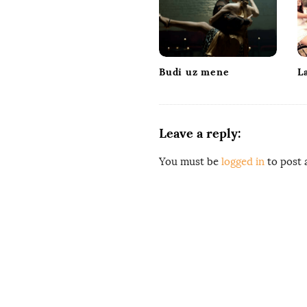
i
g
a
t
Budi uz mene
L
i
o
n
Leave a reply:
You must be
logged in
to post