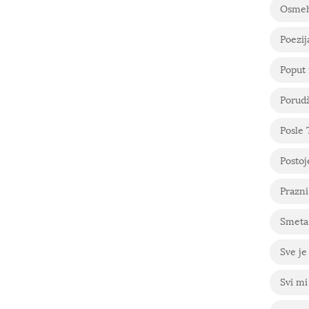
Osme
Poezij
Poput 
Porudž
Posle
Postoje
Prazni
Smeta 
Sve je
Svi mi