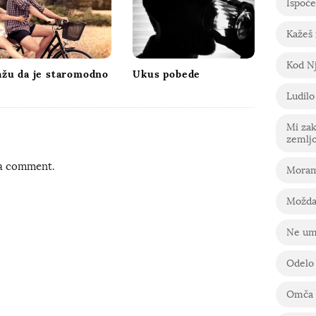
Ispoče
Kažeš
Kod Nj
ažu da je staromodno
Ukus pobede
Ludilo
Mi za
zemlj
 a comment.
Moram
Možda
Ne um
Odelo
Omča 