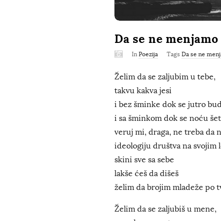
Da se ne menjamo
In
Poezija
Tags
Da se ne men
Želim da se zaljubim u tebe,
takvu kakva jesi
i bez šminke dok se jutro bud
i sa šminkom dok se noću še
veruj mi, draga, ne treba da 
ideologiju društva na svojim
skini sve sa sebe
lakše ćeš da dišeš
želim da brojim mladeže po t
Želim da se zaljubiš u mene,