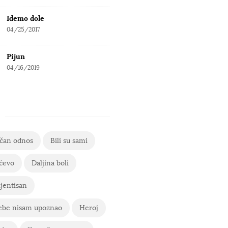
Idemo dole
04/25/2017
Pijun
04/16/2019
ičan odnos
Bili su sami
ćevo
Daljina boli
jentisan
ebe nisam upoznao
Heroj