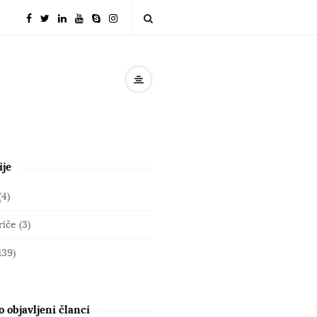
ije
(4)
riče
(3)
139)
 objavljeni članci