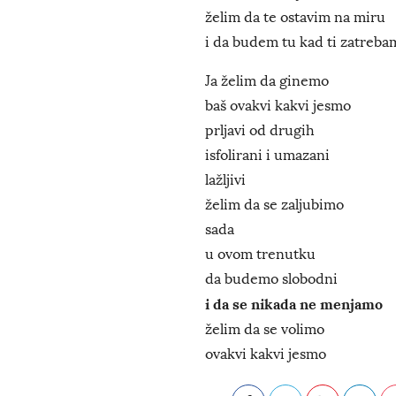
želim da te ostavim na miru
i da budem tu kad ti zatreba
Ja želim da ginemo
baš ovakvi kakvi jesmo
prljavi od drugih
isfolirani i umazani
lažljivi
želim da se zaljubimo
sada
u ovom trenutku
da budemo slobodni
i da se nikada ne menjamo
želim da se volimo
ovakvi kakvi jesmo