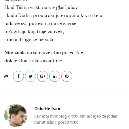
I kad Tišina vrišti na sav glas ljubav,
i kada Dodiri prouzrokuju erupciju krvi u telu,
tada će sva putovanja da se završe
u Zagrljaju koji traje zauvek,
i ništa drugo se ne važi
Nije znala
da sam uvek bio pored Nje
dok je Ona tražila avanture.
Dabetić Ivan
Sav moj monolog o tebi bih menjao za jedan
minut tišine pored tebe.