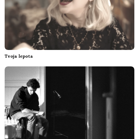
n
Tvoja lepota