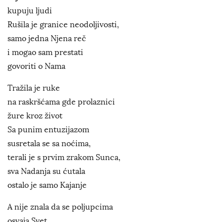
kupuju ljudi
Rušila je granice neodoljivosti,
samo jedna Njena reč
i mogao sam prestati
govoriti o Nama
Tražila je ruke
na raskršćama gde prolaznici
žure kroz život
Sa punim entuzijazom
susretala se sa noćima,
terali je s prvim zrakom Sunca,
sva Nadanja su ćutala
ostalo je samo Kajanje
A nije znala da se poljupcima
osvaja Svet