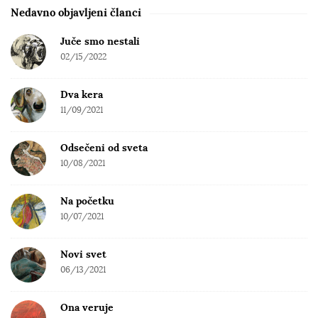
e
Nedavno objavljeni članci
b
Juče smo nestali
a
02/15/2022
r
Dva kera
11/09/2021
Odsečeni od sveta
10/08/2021
Na početku
10/07/2021
Novi svet
06/13/2021
Ona veruje