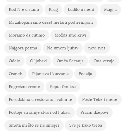
Kod Nje u stanu
Krug
Ludilo u meni
Magija
Mi zakopani smo deset metara pod zemljom
Moramo da ćutimo
Možda smo krivi
Najgora pesma
Ne umem ljubav
novi svet
Odelo
O ljubavi
Omča Sećanja
Ona veruje
Osmeh
Pijanstva i kurvanja
Poezija
Pogrešno vreme
Poput feniksa
Porudžbina u restoranu i volim te
Posle Tebe i mene
Postoje strašnije stvari od ljubavi
Prazni džepovi
Smeta mi što se ne smeješ
Sve je kako treba