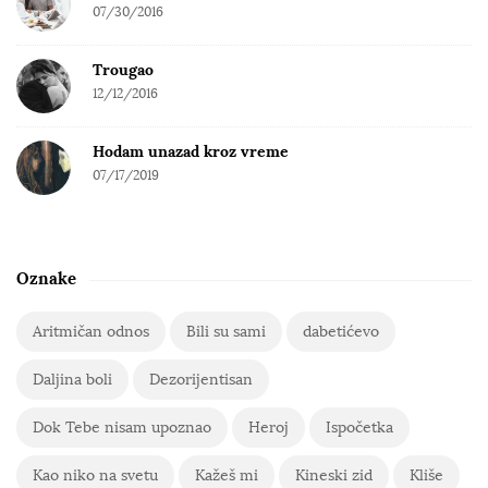
07/30/2016
Trougao
12/12/2016
Hodam unazad kroz vreme
07/17/2019
Oznake
Aritmičan odnos
Bili su sami
dabetićevo
Daljina boli
Dezorijentisan
Dok Tebe nisam upoznao
Heroj
Ispočetka
Kao niko na svetu
Kažeš mi
Kineski zid
Kliše