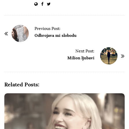
P
Previous Post:
o
Odbrojava mi slobodu
s
t
Next Post:
Milion ljubavi
N
a
v
i
Related Posts:
g
a
t
i
o