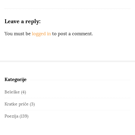
Leave a reply:
You must be
logged in
to post a comment.
Kategorije
S
i
Beleške
(4)
t
Kratke priče
(3)
e
S
Poezija
(139)
i
d