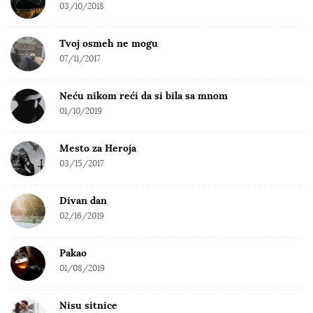
h
03/10/2018
f
o
Tvoj osmeh ne mogu
r
07/11/2017
:
Neću nikom reći da si bila sa mnom
01/10/2019
Mesto za Heroja
03/15/2017
Divan dan
02/16/2019
Pakao
01/08/2019
Nisu sitnice