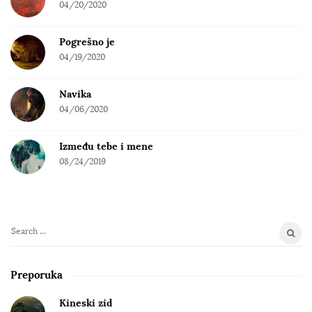
04/20/2020
Pogrešno je
04/19/2020
Navika
04/06/2020
Između tebe i mene
08/24/2019
S
e
a
Preporuka
r
c
Kineski zid