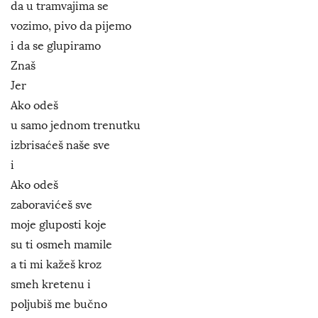
da u tramvajima se
vozimo, pivo da pijemo
i da se glupiramo
Znaš
Jer
Ako odeš
u samo jednom trenutku
izbrisaćeš naše sve
i
Ako odeš
zaboravićeš sve
moje gluposti koje
su ti osmeh mamile
a ti mi kažeš kroz
smeh kretenu i
poljubiš me bučno