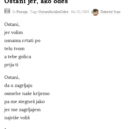
Ostani jer, ako odeš
In
Poezija
Tags
OstaniJerAkoOdeš
04/12/2015
Dabetić Ivan
Ostani,
jer volim
usnama crtati po
telu tvom
a tebe golica
prija ti
Ostani,
da u zagrljaju
osmehe naše krijemo
pa me stegneš jako
jer me zagrljajem
najviše voliš