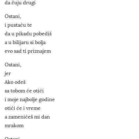
da čuju drugi
Ostani,
i pustaću te
da u pikadu pobediš
a u bilijaru si bolja
evo sad ti priznajem
Ostani,
jer
Ako odeš
sa tobom će otići
i moje najbolje godine
otići će i vreme
a zamenićeš mi dan
mrakom