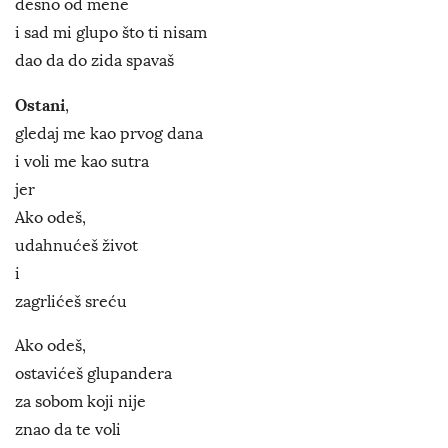
desno od mene
i sad mi glupo što ti nisam
dao da do zida spavaš
Ostani
,
gledaj me kao prvog dana
i voli me kao sutra
jer
Ako odeš,
udahnućeš život
i
zagrlićeš sreću
Ako odeš,
ostavićeš glupandera
za sobom koji nije
znao da te voli