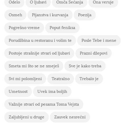
Odelo
O ljubavi
Omča Sećanja
Ona veruje
Osmeh
Pijanstva i kurvanja
Poezija
Pogrešno vreme
Poput feniksa
Porudžbina u restoranu i volim te
Posle Tebe i mene
Postoje strašnije stvari od ljubavi
Prazni džepovi
Smeta mi što se ne smeješ
Sve je kako treba
Svi mi polomljeni
Teatralno
Trebalo je
Umetnost
Uvek ima boljih
Važnije stvari od pesama Toma Vejsta
Zaljubljeni u druge
Zauvek nesrećni