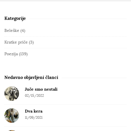
Kategorije
S
i
Beleške
(4)
t
Kratke priče
(3)
e
S
Poezija
(139)
i
d
e
Nedavno objavljeni članci
b
Juče smo nestali
a
02/15/2022
r
Dva kera
11/09/2021