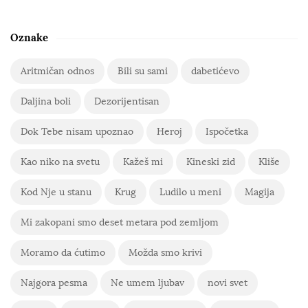
Oznake
Aritmičan odnos
Bili su sami
dabetićevo
Daljina boli
Dezorijentisan
Dok Tebe nisam upoznao
Heroj
Ispočetka
Kao niko na svetu
Kažeš mi
Kineski zid
Kliše
Kod Nje u stanu
Krug
Ludilo u meni
Magija
Mi zakopani smo deset metara pod zemljom
Moramo da ćutimo
Možda smo krivi
Najgora pesma
Ne umem ljubav
novi svet