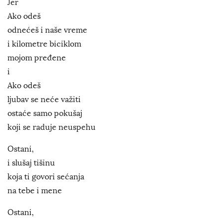
Jer
Ako odeš
odnećeš i naše vreme
i kilometre biciklom
mojom pređene
i
Ako odeš
ljubav se neće važiti
ostaće samo pokušaj
koji se raduje neuspehu
Ostani,
i slušaj tišinu
koja ti govori sećanja
na tebe i mene
Ostani,