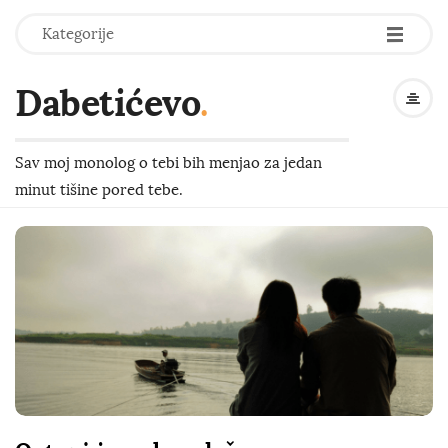
-
-
-
Kategorije
Dabetićevo
.
Sav moj monolog o tebi bih menjao za jedan
minut tišine pored tebe.