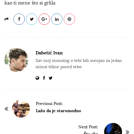
kao ti mene što si grlila
Dabetić Ivan
Sav moj monolog o tebi bih menjao za jedan
minut tišine pored tebe.
P
Previous Post:
o
Lažu da je staromodno
s
t
Next Post:
Šta ako