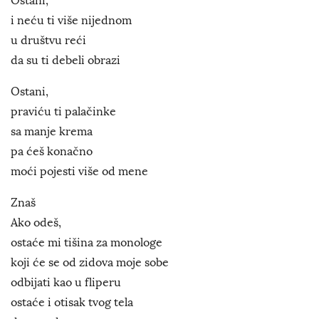
Ostani,
i neću ti više nijednom
u društvu reći
da su ti debeli obrazi
Ostani,
praviću ti palačinke
sa manje krema
pa ćeš konačno
moći pojesti više od mene
Znaš
Ako odeš,
ostaće mi tišina za monologe
koji će se od zidova moje sobe
odbijati kao u fliperu
ostaće i otisak tvog tela