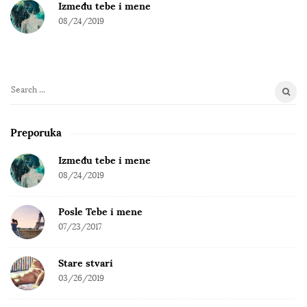
Između tebe i mene
08/24/2019
S
e
a
Preporuka
r
c
Između tebe i mene
h
08/24/2019
f
o
Posle Tebe i mene
r
07/23/2017
:
Stare stvari
03/26/2019