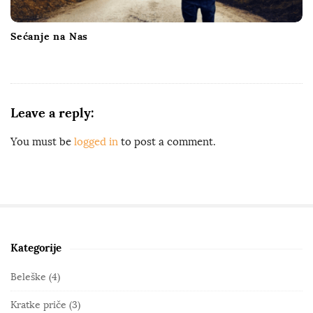
Sećanje na Nas
Leave a reply:
You must be
logged in
to post a comment.
Kategorije
S
i
Beleške
(4)
t
Kratke priče
(3)
e