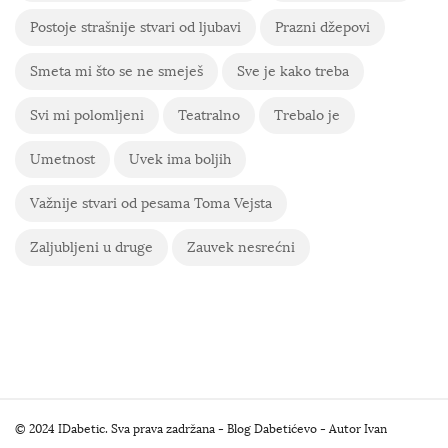
Postoje strašnije stvari od ljubavi
Prazni džepovi
Smeta mi što se ne smeješ
Sve je kako treba
Svi mi polomljeni
Teatralno
Trebalo je
Umetnost
Uvek ima boljih
Važnije stvari od pesama Toma Vejsta
Zaljubljeni u druge
Zauvek nesrećni
S
© 2024 IDabetic. Sva prava zadržana - Blog Dabetićevo - Autor Ivan
i