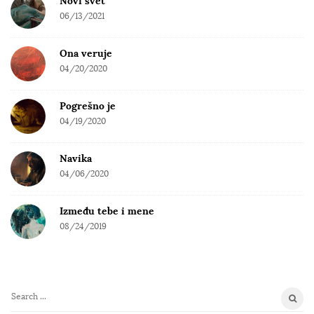
Novi svet
06/13/2021
Ona veruje
04/20/2020
Pogrešno je
04/19/2020
Navika
04/06/2020
Između tebe i mene
08/24/2019
S