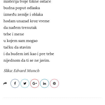
misterija tvoje tišine ostaće
budna poput odlaska
između zemlje i oblaka
hodam unazad kroz vreme
da nađem trenutak
tebe i mene
u kojem sam mogao
tačku da stavim
i da budem isti kao i pre tebe
nijednom da ti se ne javim.
Slika: Edvard Munch