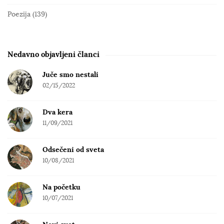
S
Poezija
(139)
i
d
e
Nedavno objavljeni članci
b
Juče smo nestali
a
02/15/2022
r
Dva kera
11/09/2021
Odsečeni od sveta
10/08/2021
Na početku
10/07/2021