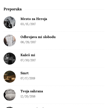
e
a
Preporuka
r
c
Mesto za Heroja
h
03/15/2017
f
o
Odbrojava mi slobodu
r
06/29/2017
:
Kažeš mi
07/30/2017
Smrt
07/17/2019
Tvoja sahrana
12/20/2016