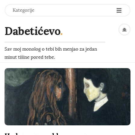
-
-
-
Kategorije
Dabetićevo
.
Sav moj monolog o tebi bih menjao za jedan
minut tišine pored tebe.