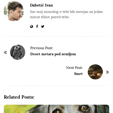
Dabetić Ivan
Sav moj monolog o tebi bih menjao za jedan
minut tišine pored tebe.
P
Previous Post:
o
Deset metara pod zemljom
s
t
Next Post:
Smrt
N
a
v
i
Related Posts:
g
a