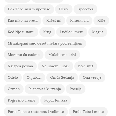
Dok Tebe nisam upoznao
Heroj
Ispočetka
Kao niko na svetu
Kažeš mi
Kineski zid
Kliše
Kod Nje u stanu
Krug
Ludilo u meni
Magija
Mi zakopani smo deset metara pod zemljom
Moramo da ćutimo
Možda smo krivi
Najgora pesma
Ne umem ljubav
novi svet
Odelo
O ljubavi
Omča Sećanja
Ona veruje
Osmeh
Pijanstva i kurvanja
Poezija
Pogrešno vreme
Poput feniksa
Porudžbina u restoranu i volim te
Posle Tebe i mene