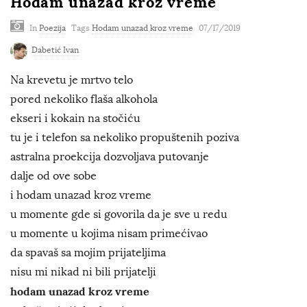
Hodam unazad kroz vreme
In
Poezija
Tags
Hodam unazad kroz vreme
07/17/2019
Dabetić Ivan
Na krevetu je mrtvo telo
pored nekoliko flaša alkohola
ekseri i kokain na stočiću
tu je i telefon sa nekoliko propuštenih poziva
astralna proekcija dozvoljava putovanje
dalje od ove sobe
i hodam unazad kroz vreme
u momente gde si govorila da je sve u redu
u momente u kojima nisam primećivao
da spavaš sa mojim prijateljima
nisu mi nikad ni bili prijatelji
hodam unazad kroz vreme