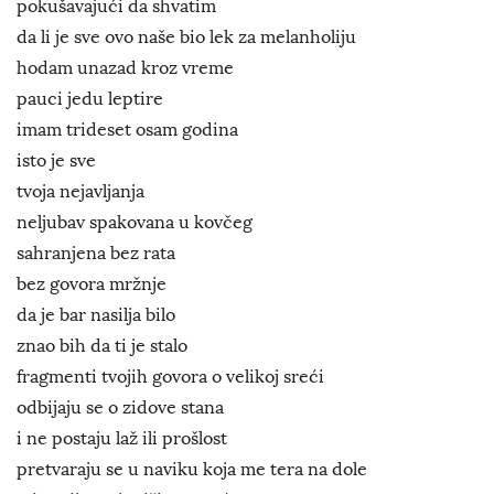
pokušavajući da shvatim
da li je sve ovo naše bio lek za melanholiju
hodam unazad kroz vreme
pauci jedu leptire
imam trideset osam godina
isto je sve
tvoja nejavljanja
neljubav spakovana u kovčeg
sahranjena bez rata
bez govora mržnje
da je bar nasilja bilo
znao bih da ti je stalo
fragmenti tvojih govora o velikoj sreći
odbijaju se o zidove stana
i ne postaju laž ili prošlost
pretvaraju se u naviku koja me tera na dole