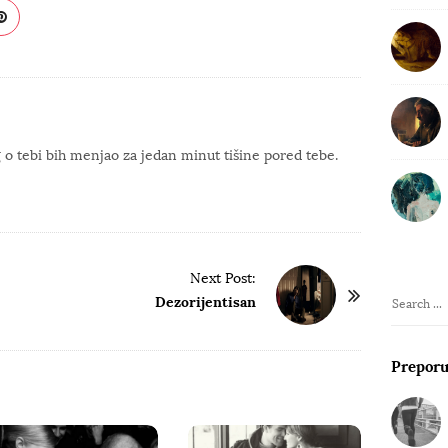
o tebi bih menjao za jedan minut tišine pored tebe.
Next Post:
Dezorijentisan
S
e
a
Prepor
r
c
h