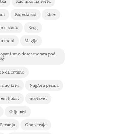
tka
Kao niko na svetu
 mi
Kineski zid
Kliše
e u stanu
Krug
 u meni
Magija
kopani smo deset metara pod
om
o da ćutimo
 smo krivi
Najgora pesma
em ljubav
novi svet
O ljubavi
Sećanja
Ona veruje