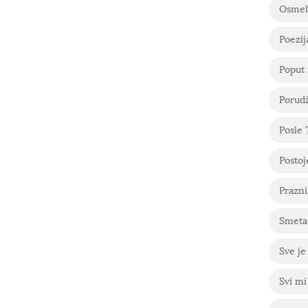
Osme
Poezij
Poput 
Porudž
Posle
Postoje
Prazni
Smeta 
Sve je
Svi mi