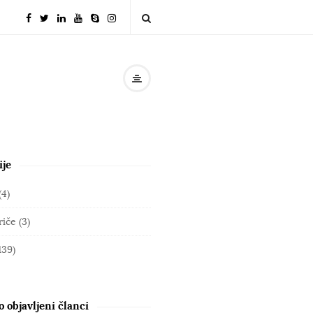
ije
(4)
riče
(3)
139)
 objavljeni članci