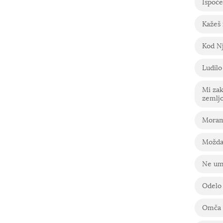
Ispoče
Kažeš
Kod Nj
Ludilo
Mi za
zemlj
Moram
Možda
Ne um
Odelo
Omča 