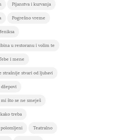
h
Pijanstva i kurvanja
a
Pogrešno vreme
feniksa
bina u restoranu i volim te
 Tebe i mene
 strašnije stvari od ljubavi
 džepovi
mi što se ne smeješ
 kako treba
 polomljeni
Teatralno