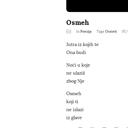
Osmeh
In
Poezija
Tags
Osmeh
07/
Jutra iz kojih te
Ona budi
Noći u koje
ne ulaziš
zbog Nje
Osmeh
koji ti
ne izlazi
iz glave