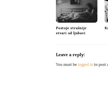
i
g
a
t
Postoje strašnije
K
i
stvari od ljubavi
o
n
Leave a reply:
You must be
logged in
to post