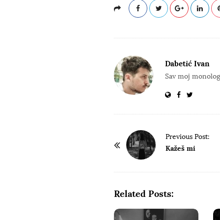
Dabetić Ivan
Sav moj monolog 
P
Previous Post:
o
Kažeš mi
s
t
N
Related Posts:
a
v