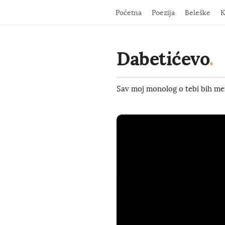
Početna
Poezija
Beleške
K
Dabetićevo
.
Sav moj monolog o tebi bih men