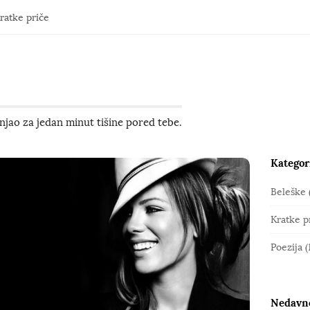
ratke priče
jao za jedan minut tišine pored tebe.
Kategor
S
i
Beleške
t
Kratke p
e
S
Poezija
(
i
d
e
Nedavno