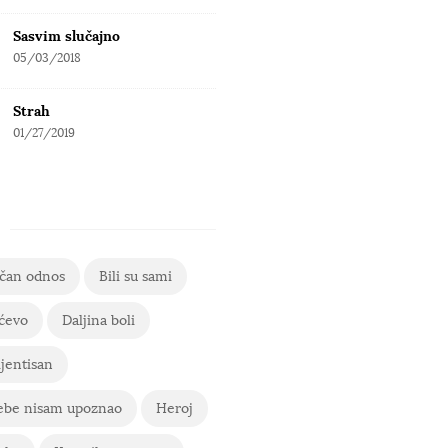
Sasvim slučajno
05/03/2018
Strah
01/27/2019
ičan odnos
Bili su sami
ćevo
Daljina boli
jentisan
ebe nisam upoznao
Heroj