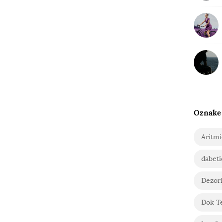
Oznake
Aritm
dabeti
Dezori
Dok T