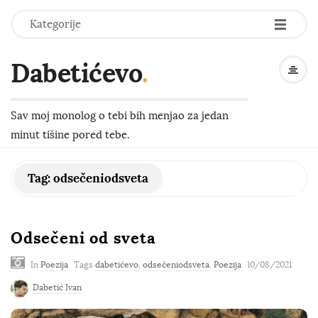
-
-
-
Kategorije
Dabetićevo
.
Sav moj monolog o tebi bih menjao za jedan
minut tišine pored tebe.
Tag:
odsečeniodsveta
Odsečeni od sveta
In
Poezija
Tags
dabetićevo
,
odsečeniodsveta
,
Poezija
10/08/2021
Dabetić Ivan