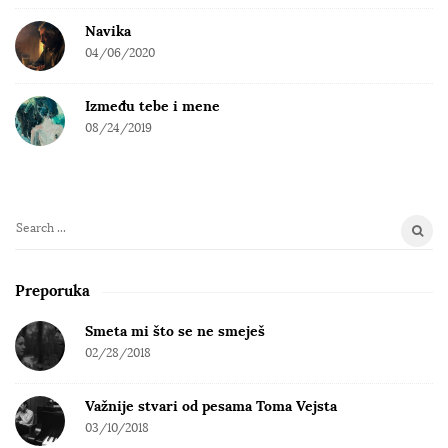
Navika
04/06/2020
Između tebe i mene
08/24/2019
S
e
a
Preporuka
r
c
Smeta mi što se ne smeješ
h
02/28/2018
f
o
Važnije stvari od pesama Toma Vejsta
r
03/10/2018
: