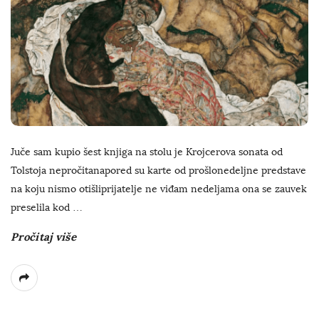
Juče sam kupio šest knjiga na stolu je Krojcerova sonata od
Tolstoja nepročitanapored su karte od prošlonedeljne predstave
na koju nismo otišliprijatelje ne viđam nedeljama ona se zauvek
preselila kod
…
Pročitaj više