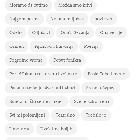
Moramo da ćutimo
Možda smo krivi
Najgora pesma
Ne umem ljubav
novi svet
Odelo
O ljubavi
Omča Sećanja
Ona veruje
Osmeh
Pijanstva i kurvanja
Poezija
Pogrešno vreme
Poput feniksa
Porudžbina u restoranu i volim te
Posle Tebe i mene
Postoje strašnije stvari od ljubavi
Prazni džepovi
Smeta mi što se ne smeješ
Sve je kako treba
Svi mi polomljeni
Teatralno
Trebalo je
Umetnost
Uvek ima boljih