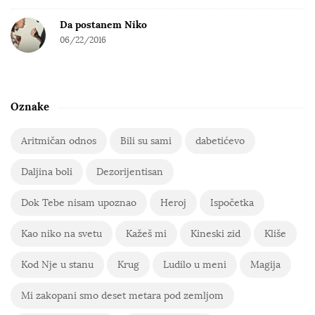
Da postanem Niko
06/22/2016
Oznake
Aritmičan odnos
Bili su sami
dabetićevo
Daljina boli
Dezorijentisan
Dok Tebe nisam upoznao
Heroj
Ispočetka
Kao niko na svetu
Kažeš mi
Kineski zid
Kliše
Kod Nje u stanu
Krug
Ludilo u meni
Magija
Mi zakopani smo deset metara pod zemljom