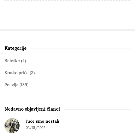
Kategorije
S
i
Beleške
(4)
t
Kratke priče
(3)
e
S
Poezija
(139)
i
d
e
Nedavno objavljeni članci
b
Juče smo nestali
a
02/15/2022
r