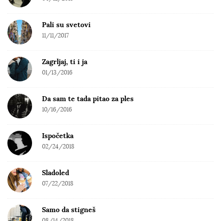
Pali su svetovi
11/11/2017
Zagrljaj, ti i ja
01/13/2016
Da sam te tada pitao za ples
10/16/2016
Ispočetka
02/24/2018
Sladoled
07/22/2018
Samo da stigneš
08/14/2018