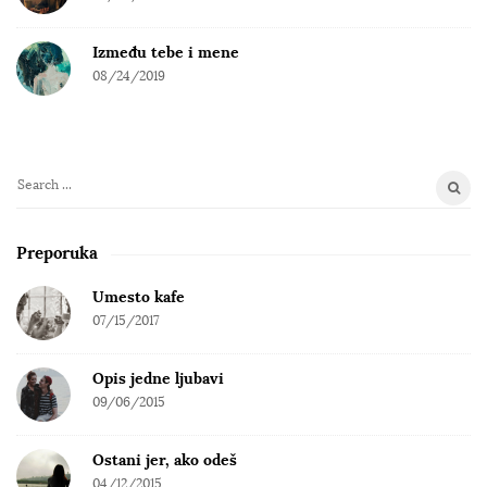
Između tebe i mene
08/24/2019
S
e
a
Preporuka
r
c
Umesto kafe
h
07/15/2017
f
o
Opis jedne ljubavi
r
09/06/2015
:
Ostani jer, ako odeš
04/12/2015