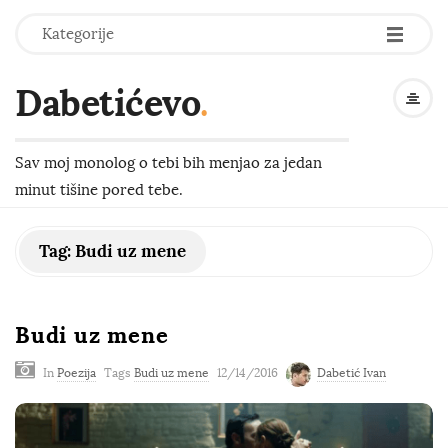
-
-
-
Kategorije
Dabetićevo
.
Sav moj monolog o tebi bih menjao za jedan
minut tišine pored tebe.
Tag:
Budi uz mene
Budi uz mene
In
Poezija
Tags
Budi uz mene
12/14/2016
Dabetić Ivan