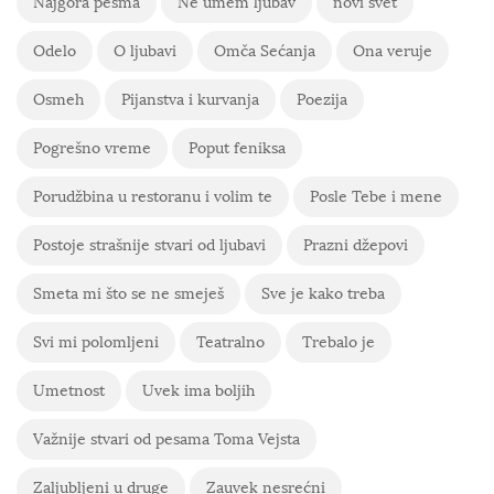
Najgora pesma
Ne umem ljubav
novi svet
Odelo
O ljubavi
Omča Sećanja
Ona veruje
Osmeh
Pijanstva i kurvanja
Poezija
Pogrešno vreme
Poput feniksa
Porudžbina u restoranu i volim te
Posle Tebe i mene
Postoje strašnije stvari od ljubavi
Prazni džepovi
Smeta mi što se ne smeješ
Sve je kako treba
Svi mi polomljeni
Teatralno
Trebalo je
Umetnost
Uvek ima boljih
Važnije stvari od pesama Toma Vejsta
Zaljubljeni u druge
Zauvek nesrećni