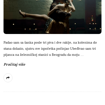
Padao sam sa šanka posle tri piva i dve rakije, na kolenima do
stana dolazio, ujutru sve ispočetka počinjao Ubeđivao sam tri
pijanca na železničkoj stanici u Beogradu da moju
…
Pročitaj više