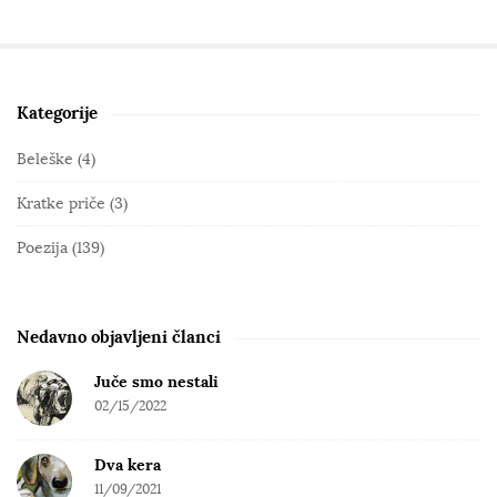
Kategorije
S
i
Beleške
(4)
t
Kratke priče
(3)
e
S
Poezija
(139)
i
d
e
Nedavno objavljeni članci
b
Juče smo nestali
a
02/15/2022
r
Dva kera
11/09/2021