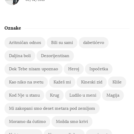
Oznake
Aritmičan odnos
Bili su sami
dabetićevo
Daljina boli
Dezorijentisan
Dok Tebe nisam upoznao
Heroj
Ispočetka
Kao niko na svetu
Kažeš mi
Kineski zid
Kliše
Kod Nje u stanu
Krug
Ludilo u meni
Magija
Mi zakopani smo deset metara pod zemljom
Moramo da ćutimo
Možda smo krivi