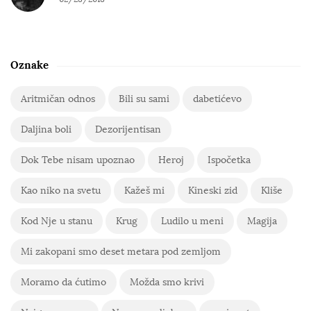
Oznake
Aritmičan odnos
Bili su sami
dabetićevo
Daljina boli
Dezorijentisan
Dok Tebe nisam upoznao
Heroj
Ispočetka
Kao niko na svetu
Kažeš mi
Kineski zid
Kliše
Kod Nje u stanu
Krug
Ludilo u meni
Magija
Mi zakopani smo deset metara pod zemljom
Moramo da ćutimo
Možda smo krivi