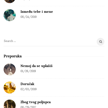
Između tebe i mene
08/24/2019
S
e
a
Preporuka
r
c
Nemoj da se uplašiš
h
01/26/2019
f
o
Doručak
r
02/03/2019
:
Zbog tvog poljupca
08/29/2017