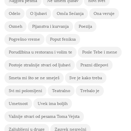
Najgora pesma
Ne umem ljubav
novi svet
Odelo
O ljubavi
Omča Sećanja
Ona veruje
Osmeh
Pijanstva i kurvanja
Poezija
Pogrešno vreme
Poput feniksa
Porudžbina u restoranu i volim te
Posle Tebe i mene
Postoje strašnije stvari od ljubavi
Prazni džepovi
Smeta mi što se ne smeješ
Sve je kako treba
Svi mi polomljeni
Teatralno
Trebalo je
Umetnost
Uvek ima boljih
Važnije stvari od pesama Toma Vejsta
Zaljubljeni u druge
Zauvek nesrećni