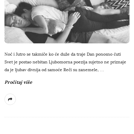
Noć i Jutro se takmiče ko će duže da traje Dan ponosno ćuti
Svet je postao nebitan Ljubomorna poezija sujetno ne priznaje
da je ljubav divnija od samoće Reči su zanemele,
…
Pročitaj više