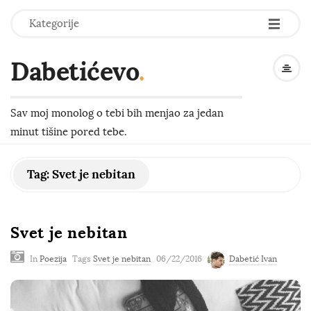
-
-
-
Kategorije
Dabetićevo
.
Sav moj monolog o tebi bih menjao za jedan
minut tišine pored tebe.
Tag:
Svet je nebitan
Svet je nebitan
In
Poezija
Tags
Svet je nebitan
06/22/2016
Dabetić Ivan