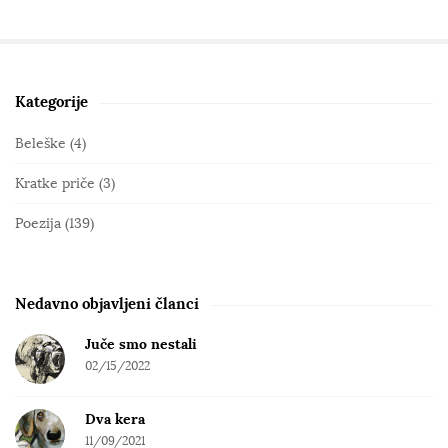
Kategorije
S
i
Beleške
(4)
t
Kratke priče
(3)
e
S
Poezija
(139)
i
d
e
Nedavno objavljeni članci
b
Juče smo nestali
a
02/15/2022
r
Dva kera
11/09/2021