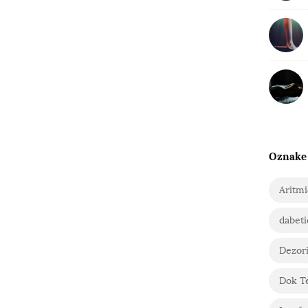
Oznake
Aritm
dabeti
Dezori
Dok T