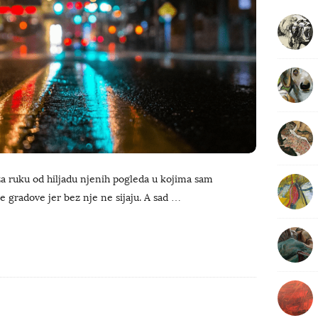
b
a
r
a ruku od hiljadu njenih pogleda u kojima sam
 gradove jer bez nje ne sijaju. A sad
…