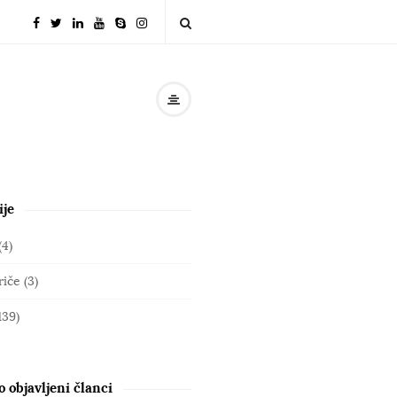
ije
(4)
riče
(3)
139)
 objavljeni članci