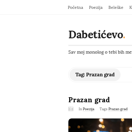
Početna
Poezija
Beleške
K
Dabetićevo
.
Sav moj monolog o tebi bih men
Tag:
Prazan grad
Prazan grad
In
Poezija
Tags
Prazan grad