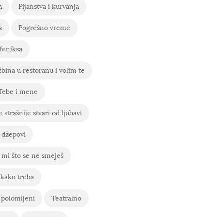
h
Pijanstva i kurvanja
a
Pogrešno vreme
feniksa
bina u restoranu i volim te
 Tebe i mene
 strašnije stvari od ljubavi
 džepovi
mi što se ne smeješ
 kako treba
 polomljeni
Teatralno