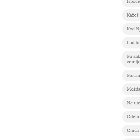
Ispoče
Kažeš
Kod Nj
Ludilo
Mi za
zemlj
Moram
Možda
Ne um
Odelo
Omča 