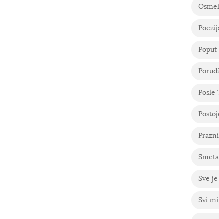
Osme
Poezij
Poput 
Porudž
Posle
Postoje
Prazni
Smeta 
Sve je
Svi mi