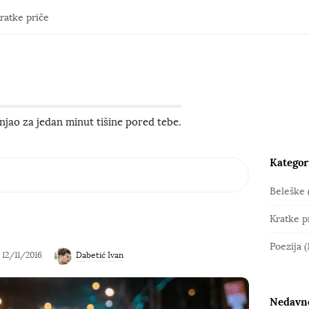
ratke priče
jao za jedan minut tišine pored tebe.
Kategor
S
i
Beleške
t
Kratke p
e
S
Poezija
(
12/11/2016
Dabetić Ivan
i
d
e
Nedavno