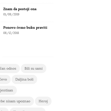
Znam da postoji ona
01/08/2019
Ponovo ćemo buku praviti
08/12/2018
ičan odnos
Bili su sami
ćevo
Daljina boli
jentisan
ebe nisam upoznao
Heroj