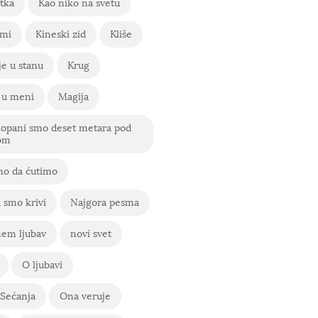
tka
Kao niko na svetu
 mi
Kineski zid
Kliše
e u stanu
Krug
 u meni
Magija
kopani smo deset metara pod
om
o da ćutimo
 smo krivi
Najgora pesma
em ljubav
novi svet
O ljubavi
Sećanja
Ona veruje