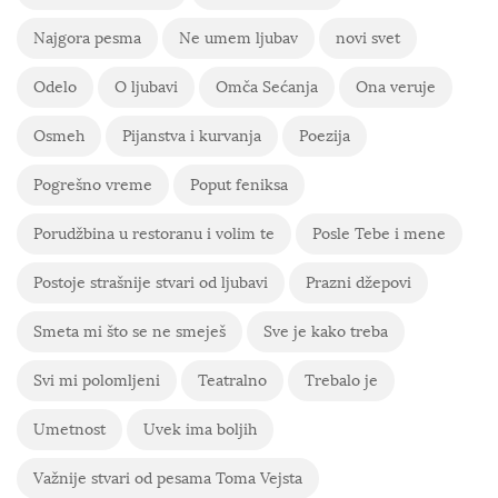
Najgora pesma
Ne umem ljubav
novi svet
Odelo
O ljubavi
Omča Sećanja
Ona veruje
Osmeh
Pijanstva i kurvanja
Poezija
Pogrešno vreme
Poput feniksa
Porudžbina u restoranu i volim te
Posle Tebe i mene
Postoje strašnije stvari od ljubavi
Prazni džepovi
Smeta mi što se ne smeješ
Sve je kako treba
Svi mi polomljeni
Teatralno
Trebalo je
Umetnost
Uvek ima boljih
Važnije stvari od pesama Toma Vejsta