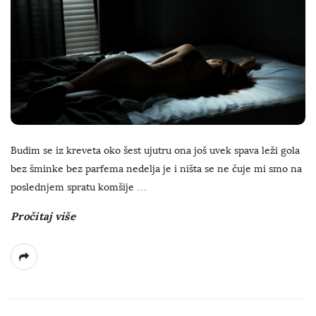
Budim se iz kreveta oko šest ujutru ona još uvek spava leži gola
bez šminke bez parfema nedelja je i ništa se ne čuje mi smo na
poslednjem spratu komšije
…
Pročitaj više