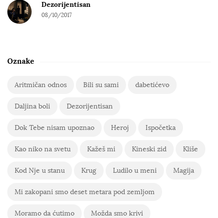
Dezorijentisan
08/10/2017
Oznake
Aritmičan odnos
Bili su sami
dabetićevo
Daljina boli
Dezorijentisan
Dok Tebe nisam upoznao
Heroj
Ispočetka
Kao niko na svetu
Kažeš mi
Kineski zid
Kliše
Kod Nje u stanu
Krug
Ludilo u meni
Magija
Mi zakopani smo deset metara pod zemljom
Moramo da ćutimo
Možda smo krivi