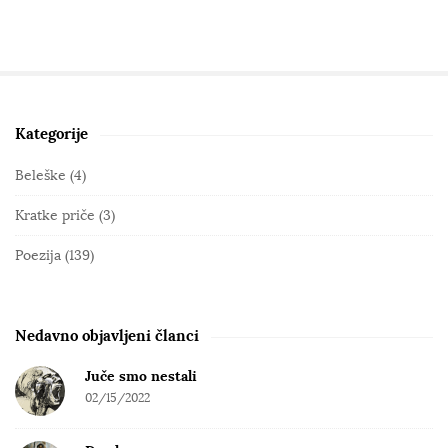
Kategorije
S
i
Beleške
(4)
t
Kratke priče
(3)
e
S
Poezija
(139)
i
d
e
Nedavno objavljeni članci
b
Juče smo nestali
a
02/15/2022
r