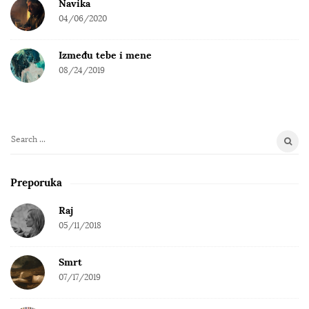
Navika
04/06/2020
Između tebe i mene
08/24/2019
S
e
a
Preporuka
r
c
Raj
h
05/11/2018
f
o
Smrt
r
07/17/2019
: