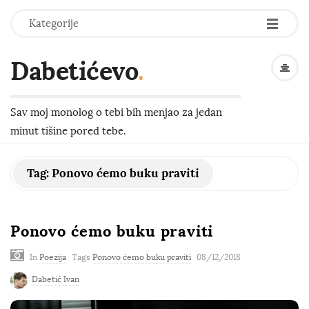
-
-
-
Kategorije
Dabetićevo
.
Sav moj monolog o tebi bih menjao za jedan
minut tišine pored tebe.
Tag:
Ponovo ćemo buku praviti
Ponovo ćemo buku praviti
In
Poezija
Tags
Ponovo ćemo buku praviti
08/12/2018
Dabetić Ivan