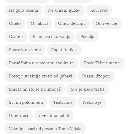
Najgora pesma
Ne umem ljubav
novi svet
Odelo
O ljubavi
Omča Sećanja
Ona veruje
Osmeh
Pijanstva i kurvanja
Poezija
Pogrešno vreme
Poput feniksa
Porudžbina u restoranu i volim te
Posle Tebe i mene
Postoje strašnije stvari od ljubavi
Prazni džepovi
Smeta mi što se ne smeješ
Sve je kako treba
Svi mi polomljeni
Teatralno
Trebalo je
Umetnost
Uvek ima boljih
Važnije stvari od pesama Toma Vejsta