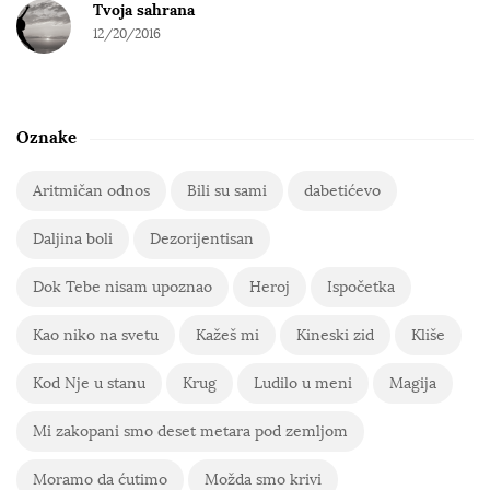
Tvoja sahrana
12/20/2016
Oznake
Aritmičan odnos
Bili su sami
dabetićevo
Daljina boli
Dezorijentisan
Dok Tebe nisam upoznao
Heroj
Ispočetka
Kao niko na svetu
Kažeš mi
Kineski zid
Kliše
Kod Nje u stanu
Krug
Ludilo u meni
Magija
Mi zakopani smo deset metara pod zemljom
Moramo da ćutimo
Možda smo krivi