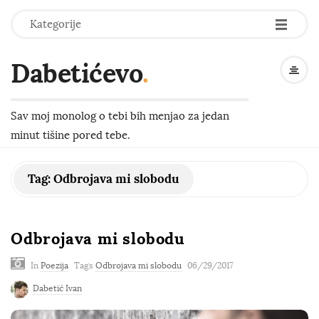
-
-
-
Kategorije
Dabetićevo
.
Sav moj monolog o tebi bih menjao za jedan
minut tišine pored tebe.
Tag:
Odbrojava mi slobodu
Odbrojava mi slobodu
In
Poezija
Tags
Odbrojava mi slobodu
06/29/2017
Dabetić Ivan