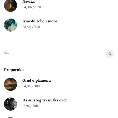
Navika
04/06/2020
Između tebe i mene
08/24/2019
S
e
a
Preporuka
r
c
Grad u plamenu
h
04/07/2019
f
o
Da si istog trenutka ovde
r
12/07/2016
: