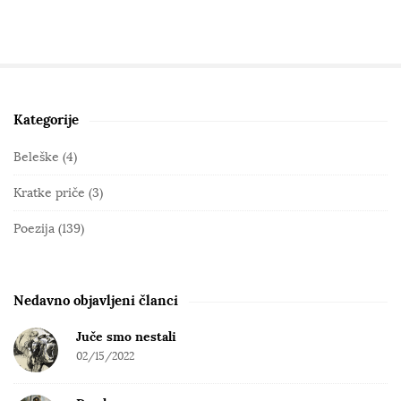
Kategorije
S
i
Beleške
(4)
t
Kratke priče
(3)
e
S
Poezija
(139)
i
d
e
Nedavno objavljeni članci
b
Juče smo nestali
a
02/15/2022
r