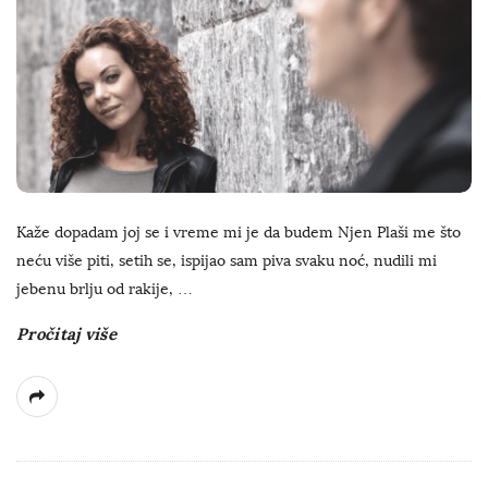
Kaže dopadam joj se i vreme mi je da budem Njen Plaši me što
neću više piti, setih se, ispijao sam piva svaku noć, nudili mi
jebenu brlju od rakije,
…
Pročitaj više