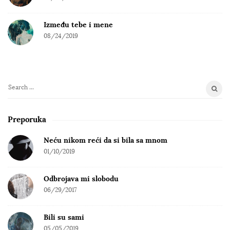
Između tebe i mene
08/24/2019
S
e
a
Preporuka
r
c
Neću nikom reći da si bila sa mnom
h
01/10/2019
f
o
Odbrojava mi slobodu
r
06/29/2017
:
Bili su sami
05/05/2019