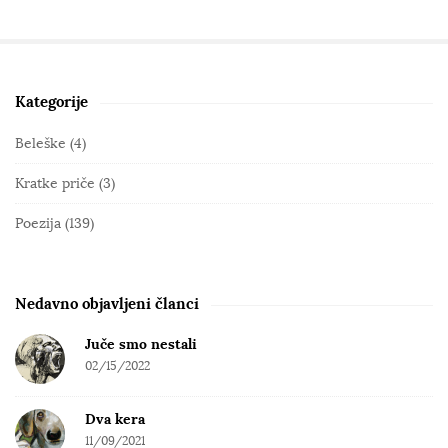
Kategorije
S
i
Beleške
(4)
t
Kratke priče
(3)
e
S
Poezija
(139)
i
d
e
Nedavno objavljeni članci
b
Juče smo nestali
a
02/15/2022
r
Dva kera
11/09/2021