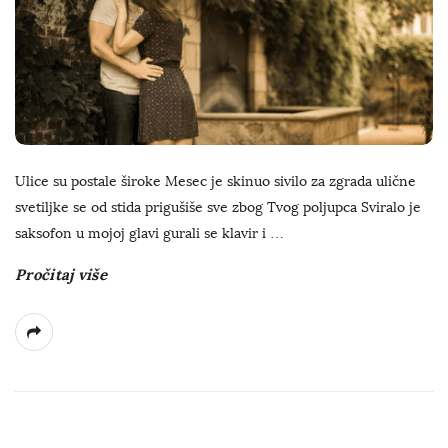
Ulice su postale široke Mesec je skinuo sivilo za zgrada ulične
svetiljke se od stida prigušiše sve zbog Tvog poljupca Sviralo je
saksofon u mojoj glavi gurali se klavir i
…
Pročitaj više