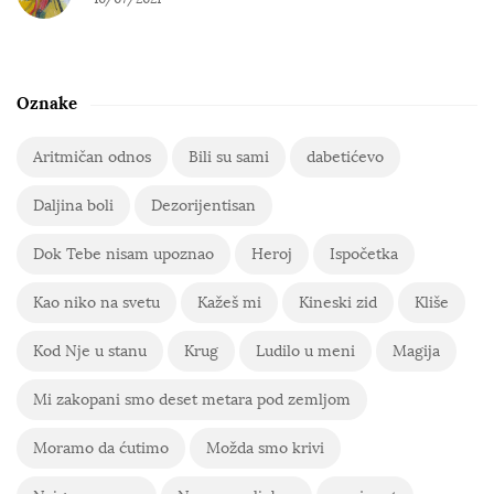
Oznake
Aritmičan odnos
Bili su sami
dabetićevo
Daljina boli
Dezorijentisan
Dok Tebe nisam upoznao
Heroj
Ispočetka
Kao niko na svetu
Kažeš mi
Kineski zid
Kliše
Kod Nje u stanu
Krug
Ludilo u meni
Magija
Mi zakopani smo deset metara pod zemljom
Moramo da ćutimo
Možda smo krivi