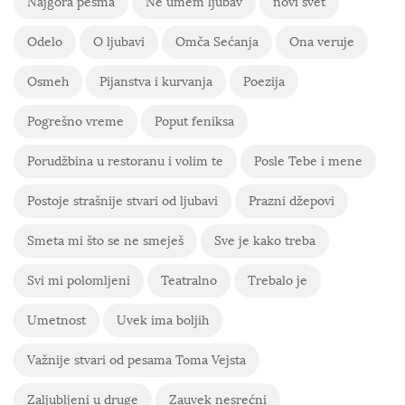
Najgora pesma
Ne umem ljubav
novi svet
Odelo
O ljubavi
Omča Sećanja
Ona veruje
Osmeh
Pijanstva i kurvanja
Poezija
Pogrešno vreme
Poput feniksa
Porudžbina u restoranu i volim te
Posle Tebe i mene
Postoje strašnije stvari od ljubavi
Prazni džepovi
Smeta mi što se ne smeješ
Sve je kako treba
Svi mi polomljeni
Teatralno
Trebalo je
Umetnost
Uvek ima boljih
Važnije stvari od pesama Toma Vejsta
Zaljubljeni u druge
Zauvek nesrećni