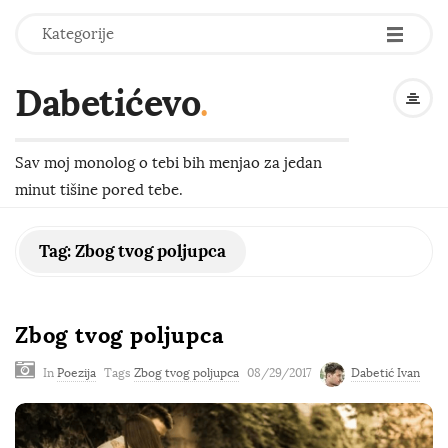
-
-
-
Kategorije
Dabetićevo
.
Sav moj monolog o tebi bih menjao za jedan
minut tišine pored tebe.
Tag:
Zbog tvog poljupca
Zbog tvog poljupca
In
Poezija
Tags
Zbog tvog poljupca
08/29/2017
Dabetić Ivan