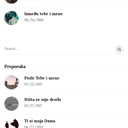
Između tebe i mene
08/24/2019
S
e
a
Preporuka
r
c
Posle Tebe i mene
h
07/23/2017
f
o
Ništa se nije desilo
r
02/27/2017
:
Ti si moja Dama
04/22/2015