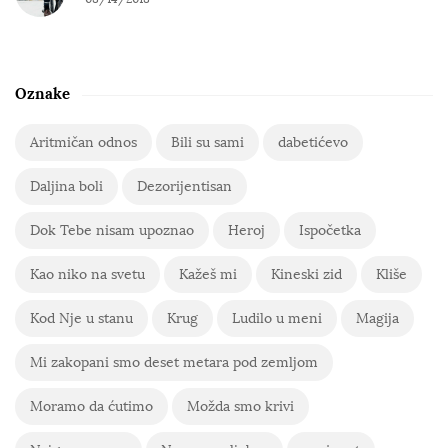
Oznake
Aritmičan odnos
Bili su sami
dabetićevo
Daljina boli
Dezorijentisan
Dok Tebe nisam upoznao
Heroj
Ispočetka
Kao niko na svetu
Kažeš mi
Kineski zid
Kliše
Kod Nje u stanu
Krug
Ludilo u meni
Magija
Mi zakopani smo deset metara pod zemljom
Moramo da ćutimo
Možda smo krivi