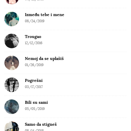
Između tebe i mene
08/24/2019
Trougao
12/12/2016
Nemoj da se uplašiš
01/26/2019
Pogrešni
03/17/2017
Bili su sami
05/05/2019
Samo da stigneš
08/14/2018