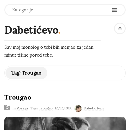
-
-
-
Kategorije
Dabetićevo
.
Sav moj monolog o tebi bih menjao za jedan
minut tišine pored tebe.
Tag:
Trougao
Trougao
In
Poezija
Tags
Trougao
12/12/2016
Dabetić Ivan