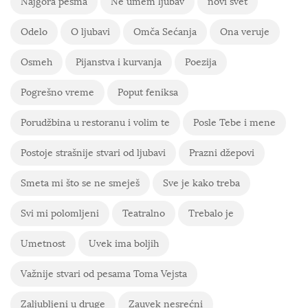
Najgora pesma
Ne umem ljubav
novi svet
Odelo
O ljubavi
Omča Sećanja
Ona veruje
Osmeh
Pijanstva i kurvanja
Poezija
Pogrešno vreme
Poput feniksa
Porudžbina u restoranu i volim te
Posle Tebe i mene
Postoje strašnije stvari od ljubavi
Prazni džepovi
Smeta mi što se ne smeješ
Sve je kako treba
Svi mi polomljeni
Teatralno
Trebalo je
Umetnost
Uvek ima boljih
Važnije stvari od pesama Toma Vejsta
Zaljubljeni u druge
Zauvek nesrećni