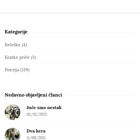
Kategorije
S
i
Beleške
(4)
t
Kratke priče
(3)
e
S
Poezija
(139)
i
d
e
Nedavno objavljeni članci
b
Juče smo nestali
a
02/15/2022
r
Dva kera
11/09/2021