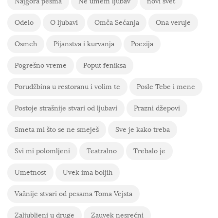
Najgora pesma
Ne umem ljubav
novi svet
Odelo
O ljubavi
Omča Sećanja
Ona veruje
Osmeh
Pijanstva i kurvanja
Poezija
Pogrešno vreme
Poput feniksa
Porudžbina u restoranu i volim te
Posle Tebe i mene
Postoje strašnije stvari od ljubavi
Prazni džepovi
Smeta mi što se ne smeješ
Sve je kako treba
Svi mi polomljeni
Teatralno
Trebalo je
Umetnost
Uvek ima boljih
Važnije stvari od pesama Toma Vejsta
Zaljubljeni u druge
Zauvek nesrećni