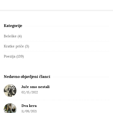
Kategorije
S
i
Beleške
(4)
t
Kratke priče
(3)
e
S
Poezija
(139)
i
d
e
Nedavno objavljeni članci
b
Juče smo nestali
a
02/15/2022
r
Dva kera
11/09/2021