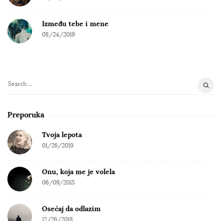
Između tebe i mene
08/24/2019
S
e
a
Preporuka
r
c
Tvoja lepota
h
01/26/2019
f
o
Onu, koja me je volela
r
06/09/2015
:
Osećaj da odlazim
12/26/2018