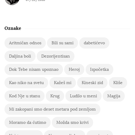
Oznake
Aritmičan odnos
Bili su sami
dabetićevo
Daljina boli
Dezorijentisan
Dok Tebe nisam upoznao
Heroj
Ispočetka
Kao niko na svetu
Kažeš mi
Kineski zid
Kliše
Kod Nje u stanu
Krug
Ludilo u meni
Magija
Mi zakopani smo deset metara pod zemljom
Moramo da ćutimo
Možda smo krivi