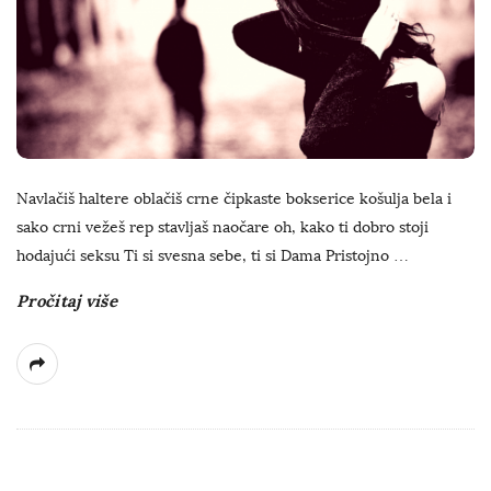
Navlačiš haltere oblačiš crne čipkaste bokserice košulja bela i
sako crni vežeš rep stavljaš naočare oh, kako ti dobro stoji
hodajući seksu Ti si svesna sebe, ti si Dama Pristojno
…
Pročitaj više