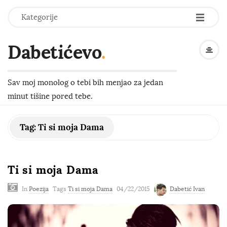
-
-
-
Kategorije
Dabetićevo
.
Sav moj monolog o tebi bih menjao za jedan
minut tišine pored tebe.
Tag:
Ti si moja Dama
Ti si moja Dama
In
Poezija
Tags
Ti si moja Dama
04/22/2015
Dabetić Ivan