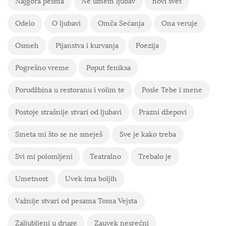
Najgora pesma
Ne umem ljubav
novi svet
Odelo
O ljubavi
Omča Sećanja
Ona veruje
Osmeh
Pijanstva i kurvanja
Poezija
Pogrešno vreme
Poput feniksa
Porudžbina u restoranu i volim te
Posle Tebe i mene
Postoje strašnije stvari od ljubavi
Prazni džepovi
Smeta mi što se ne smeješ
Sve je kako treba
Svi mi polomljeni
Teatralno
Trebalo je
Umetnost
Uvek ima boljih
Važnije stvari od pesama Toma Vejsta
Zaljubljeni u druge
Zauvek nesrećni