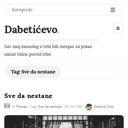
-
-
-
Kategorije
Dabetićevo
.
Sav moj monolog o tebi bih menjao za jedan
minut tišine pored tebe.
Tag:
Sve da nestane
Sve da nestane
In
Poezija
Tags
Sve da nestane
03/15/2017
Dabetić Ivan