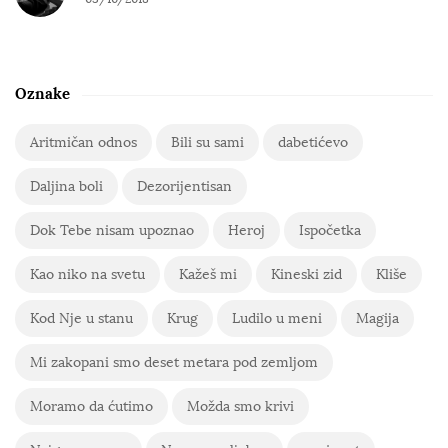
Oznake
Aritmičan odnos
Bili su sami
dabetićevo
Daljina boli
Dezorijentisan
Dok Tebe nisam upoznao
Heroj
Ispočetka
Kao niko na svetu
Kažeš mi
Kineski zid
Kliše
Kod Nje u stanu
Krug
Ludilo u meni
Magija
Mi zakopani smo deset metara pod zemljom
Moramo da ćutimo
Možda smo krivi