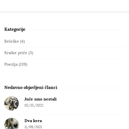
Kategorije
S
i
Beleške
(4)
t
Kratke priče
(3)
e
S
Poezija
(139)
i
d
e
Nedavno objavljeni članci
b
Juče smo nestali
a
02/15/2022
r
Dva kera
11/09/2021