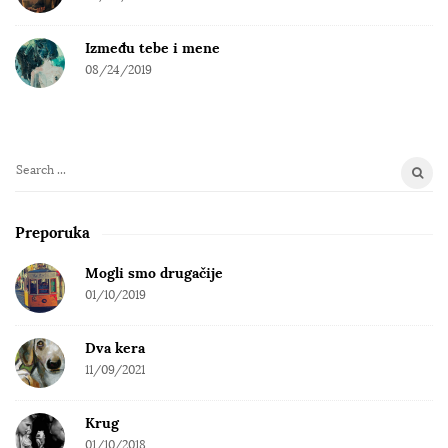
Između tebe i mene
08/24/2019
S
e
a
Preporuka
r
c
Mogli smo drugačije
h
01/10/2019
f
o
Dva kera
r
11/09/2021
:
Krug
01/10/2018