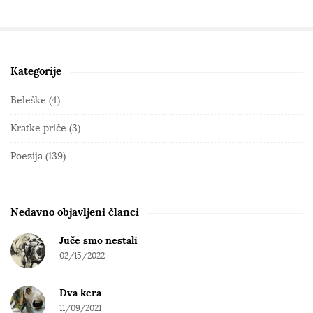
Kategorije
S
i
Beleške
(4)
t
Kratke priče
(3)
e
S
Poezija
(139)
i
d
e
Nedavno objavljeni članci
b
Juče smo nestali
a
02/15/2022
r
Dva kera
11/09/2021