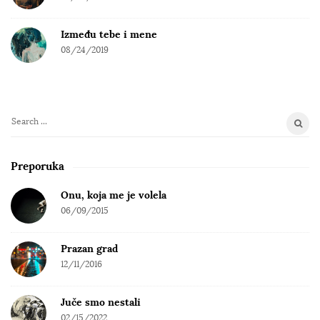
Između tebe i mene
08/24/2019
S
e
a
Preporuka
r
c
Onu, koja me je volela
h
06/09/2015
f
o
Prazan grad
r
12/11/2016
:
Juče smo nestali
02/15/2022