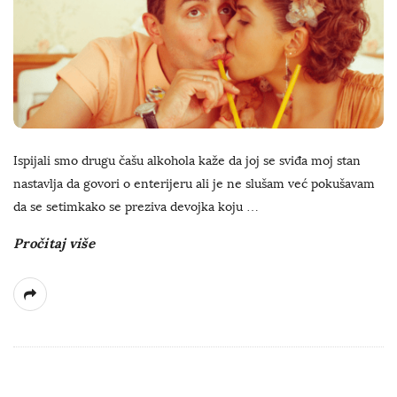
Ispijali smo drugu čašu alkohola kaže da joj se sviđa moj stan
nastavlja da govori o enterijeru ali je ne slušam već pokušavam
da se setimkako se preziva devojka koju
…
Pročitaj više