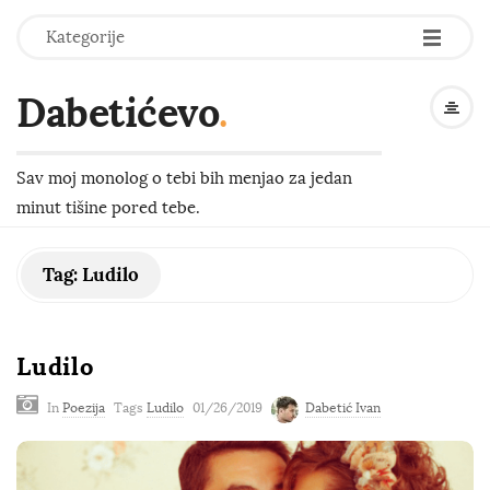
-
-
-
Kategorije
Dabetićevo
.
Sav moj monolog o tebi bih menjao za jedan
minut tišine pored tebe.
Tag:
Ludilo
Ludilo
In
Poezija
Tags
Ludilo
01/26/2019
Dabetić Ivan