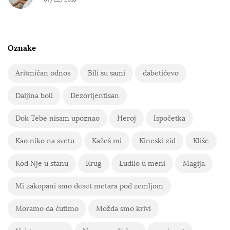
Oznake
Aritmičan odnos
Bili su sami
dabetićevo
Daljina boli
Dezorijentisan
Dok Tebe nisam upoznao
Heroj
Ispočetka
Kao niko na svetu
Kažeš mi
Kineski zid
Kliše
Kod Nje u stanu
Krug
Ludilo u meni
Magija
Mi zakopani smo deset metara pod zemljom
Moramo da ćutimo
Možda smo krivi