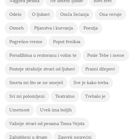
Najgora pesma
Ne umem ljubav
novi svet
Odelo
O ljubavi
Omča Sećanja
Ona veruje
Osmeh
Pijanstva i kurvanja
Poezija
Pogrešno vreme
Poput feniksa
Porudžbina u restoranu i volim te
Posle Tebe i mene
Postoje strašnije stvari od ljubavi
Prazni džepovi
Smeta mi što se ne smeješ
Sve je kako treba
Svi mi polomljeni
Teatralno
Trebalo je
Umetnost
Uvek ima boljih
Važnije stvari od pesama Toma Vejsta
Zaljubljeni u druge
Zauvek nesrećni