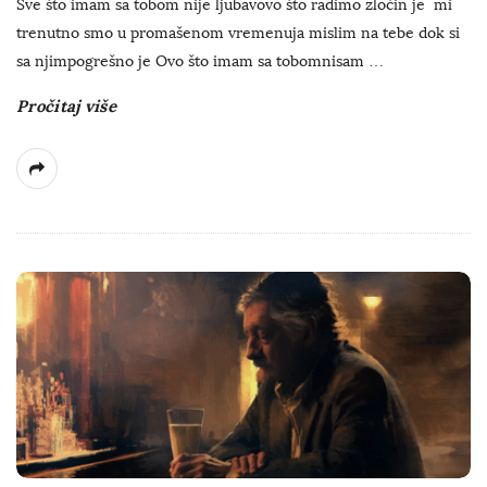
Sve što imam sa tobom nije ljubavovo što radimo zločin je mi
trenutno smo u promašenom vremenuja mislim na tebe dok si
sa njimpogrešno je Ovo što imam sa tobomnisam
…
Pročitaj više