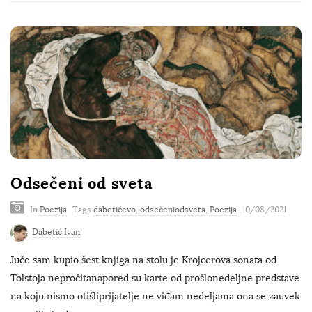
Odsečeni od sveta
In
Poezija
Tags
dabetićevo
,
odsečeniodsveta
,
Poezija
10/08/2021
Dabetić Ivan
Juče sam kupio šest knjiga na stolu je Krojcerova sonata od
Tolstoja nepročitanapored su karte od prošlonedeljne predstave
na koju nismo otišliprijatelje ne viđam nedeljama ona se zauvek