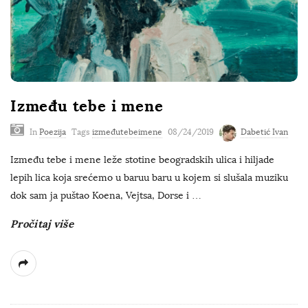
Između tebe i mene
In
Poezija
Tags
izmeđutebeimene
08/24/2019
Dabetić Ivan
Između tebe i mene leže stotine beogradskih ulica i hiljade
lepih lica koja srećemo u baruu baru u kojem si slušala muziku
dok sam ja puštao Koena, Vejtsa, Dorse i
…
Pročitaj više