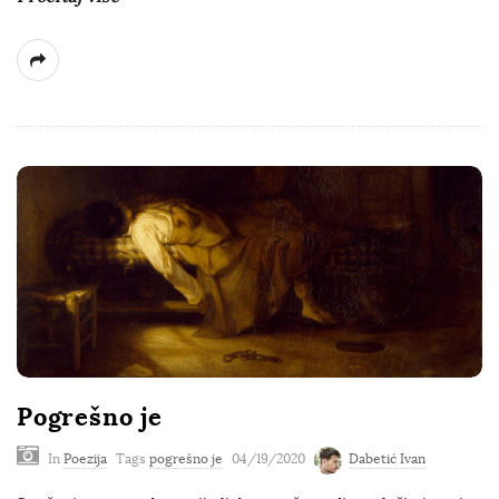
Pogrešno je
In
Poezija
Tags
pogrešno je
04/19/2020
Dabetić Ivan