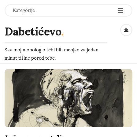
-
-
-
Kategorije
Dabetićevo
.
Sav moj monolog o tebi bih menjao za jedan
minut tišine pored tebe.
B
l
o
g
P
o
s
t