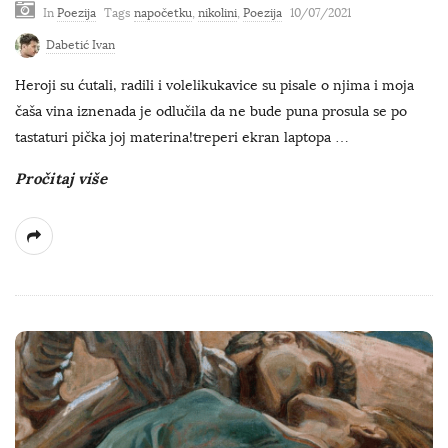
In
Poezija
Tags
napočetku
,
nikolini
,
Poezija
10/07/2021
Dabetić Ivan
Heroji su ćutali, radili i volelikukavice su pisale o njima i moja
čaša vina iznenada je odlučila da ne bude puna prosula se po
tastaturi pička joj materina!treperi ekran laptopa
…
Pročitaj više