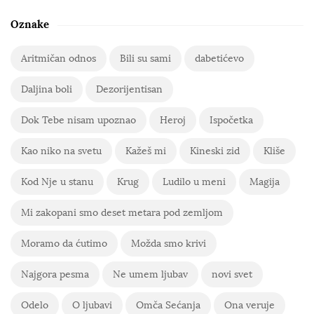
Oznake
Aritmičan odnos
Bili su sami
dabetićevo
Daljina boli
Dezorijentisan
Dok Tebe nisam upoznao
Heroj
Ispočetka
Kao niko na svetu
Kažeš mi
Kineski zid
Kliše
Kod Nje u stanu
Krug
Ludilo u meni
Magija
Mi zakopani smo deset metara pod zemljom
Moramo da ćutimo
Možda smo krivi
Najgora pesma
Ne umem ljubav
novi svet
Odelo
O ljubavi
Omča Sećanja
Ona veruje