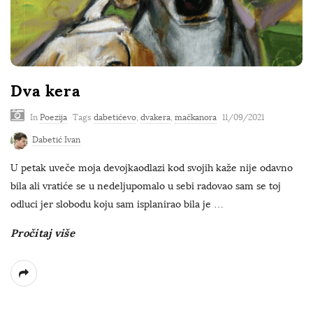
Dva kera
In
Poezija
Tags
dabetićevo
,
dvakera
,
mačkanora
11/09/2021
Dabetić Ivan
U petak uveče moja devojkaodlazi kod svojih kaže nije odavno
bila ali vratiće se u nedeljupomalo u sebi radovao sam se toj
odluci jer slobodu koju sam isplanirao bila je
…
Pročitaj više