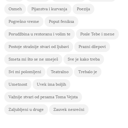
Osmeh
Pijanstva i kurvanja
Poezija
Pogrešno vreme
Poput feniksa
Porudžbina u restoranu i volim te
Posle Tebe i mene
Postoje strašnije stvari od ljubavi
Prazni džepovi
Smeta mi što se ne smeješ
Sve je kako treba
Svi mi polomljeni
Teatralno
Trebalo je
Umetnost
Uvek ima boljih
Važnije stvari od pesama Toma Vejsta
Zaljubljeni u druge
Zauvek nesrećni