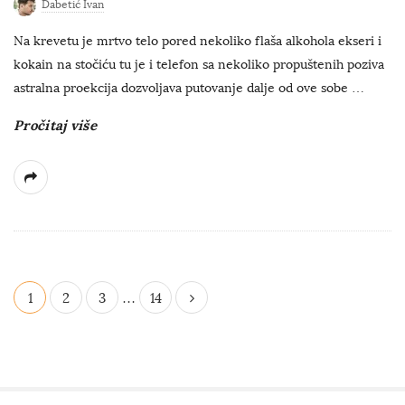
Dabetić Ivan
Na krevetu je mrtvo telo pored nekoliko flaša alkohola ekseri i
kokain na stočiću tu je i telefon sa nekoliko propuštenih poziva
astralna proekcija dozvoljava putovanje dalje od ove sobe
…
Pročitaj više
P
1
2
3
…
14
o
s
t
s