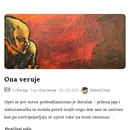
Ona veruje
In
Poezija
Tags
Ona veruje
04/20/2020
Dabetić Ivan
Opet se pre mene probudilamirisao je doručak – pržena jaja i
slalninamačka se motala pored mojih nogu dok sam se umivaoi
kao po navicipojavljuju se njene ruke na mom ramenuu
…
Pročitaj više