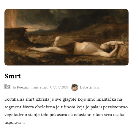
Smrt
In
Poezija
Tags
smrt
07/17/2019
Dabetić Ivan
Kortikalna smrt izbrisla je sve glagole koje smo imalitačka na
segment života obeležena je tišinom koja je pala u perzistentno
vegetativno stanje telo pokušava da odustane ritam srca uzalud
usporava
…