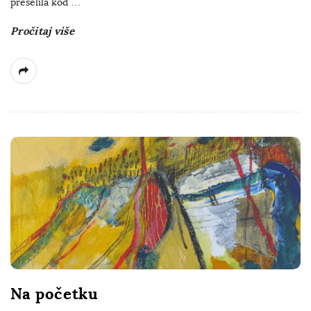
preselila kod
…
Pročitaj više
Na početku