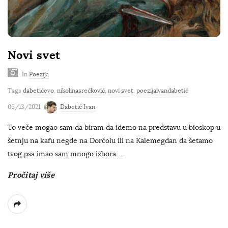
Novi svet
In
Poezija
Tags
dabetićevo
,
nikolinasrećković
,
novi svet
,
poezijaivandabetić
06/13/2021
Dabetić Ivan
To veče mogao sam da biram da idemo na predstavu u bioskop u
šetnju na kafu negde na Dorćolu ili na Kalemegdan da šetamo
tvog psa imao sam mnogo izbora
…
Pročitaj više