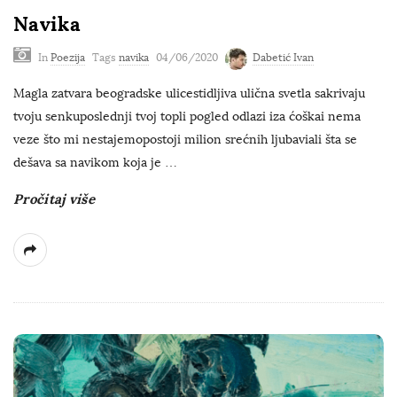
Navika
In
Poezija
Tags
navika
04/06/2020
Dabetić Ivan
Magla zatvara beogradske ulicestidljiva ulična svetla sakrivaju
tvoju senkuposlednji tvoj topli pogled odlazi iza ćoškai nema
veze što mi nestajemopostoji milion srećnih ljubaviali šta se
dešava sa navikom koja je
…
Pročitaj više