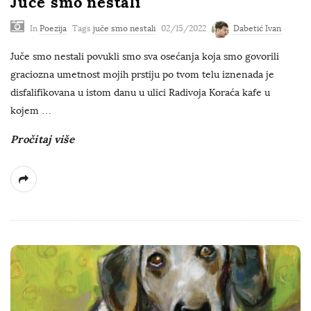
Juče smo nestali
s
In
Poezija
Tags
juče smo nestali
02/15/2022
Dabetić Ivan
Juče smo nestali povukli smo sva osećanja koja smo govorili
graciozna umetnost mojih prstiju po tvom telu iznenada je
disfalifikovana u istom danu u ulici Radivoja Koraća kafe u
kojem
…
Pročitaj više