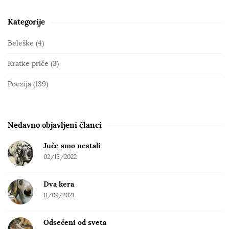
p
a
Kategorije
S
g
i
Beleške
(4)
i
t
n
Kratke priče
(3)
e
a
S
Poezija
(139)
t
i
i
d
o
e
Nedavno objavljeni članci
n
b
Juče smo nestali
a
02/15/2022
r
Dva kera
11/09/2021
Odsečeni od sveta