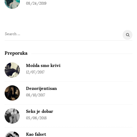
08/24/2019
S
e
a
Preporuka
r
c
Možda smo krivi
h
12/07/2017
f
o
Dezorijentisan
r
08/10/2017
:
Seks je dobar
05/06/2018
Kao falset