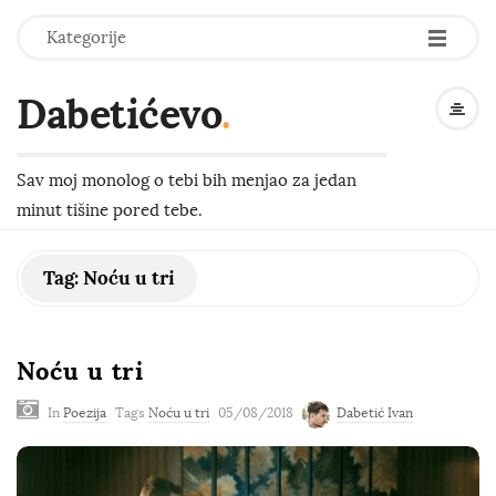
-
-
-
Kategorije
Dabetićevo
.
Sav moj monolog o tebi bih menjao za jedan
minut tišine pored tebe.
Tag:
Noću u tri
Noću u tri
In
Poezija
Tags
Noću u tri
05/08/2018
Dabetić Ivan