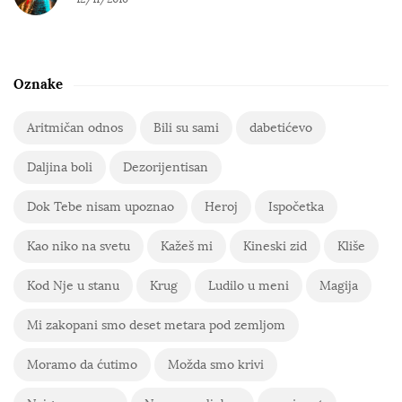
Oznake
Aritmičan odnos
Bili su sami
dabetićevo
Daljina boli
Dezorijentisan
Dok Tebe nisam upoznao
Heroj
Ispočetka
Kao niko na svetu
Kažeš mi
Kineski zid
Kliše
Kod Nje u stanu
Krug
Ludilo u meni
Magija
Mi zakopani smo deset metara pod zemljom
Moramo da ćutimo
Možda smo krivi