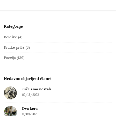
Kategorije
S
i
Beleške
(4)
t
Kratke priče
(3)
e
S
Poezija
(139)
i
d
e
Nedavno objavljeni članci
b
Juče smo nestali
a
02/15/2022
r
Dva kera
11/09/2021