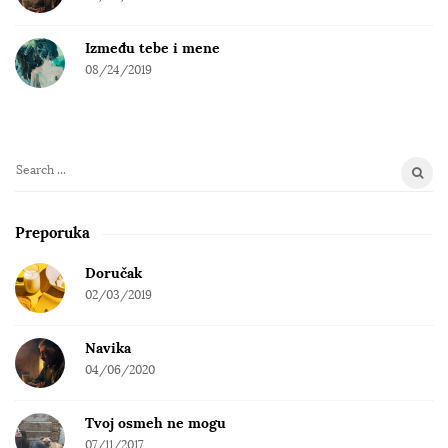
Između tebe i mene
08/24/2019
S
e
a
Preporuka
r
c
Doručak
h
02/03/2019
f
o
Navika
r
04/06/2020
:
Tvoj osmeh ne mogu
07/11/2017