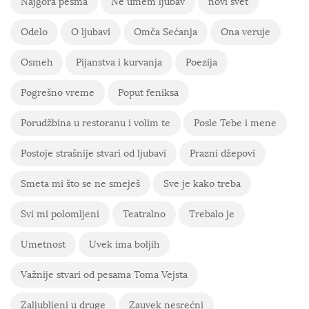
Najgora pesma
Ne umem ljubav
novi svet
Odelo
O ljubavi
Omča Sećanja
Ona veruje
Osmeh
Pijanstva i kurvanja
Poezija
Pogrešno vreme
Poput feniksa
Porudžbina u restoranu i volim te
Posle Tebe i mene
Postoje strašnije stvari od ljubavi
Prazni džepovi
Smeta mi što se ne smeješ
Sve je kako treba
Svi mi polomljeni
Teatralno
Trebalo je
Umetnost
Uvek ima boljih
Važnije stvari od pesama Toma Vejsta
Zaljubljeni u druge
Zauvek nesrećni