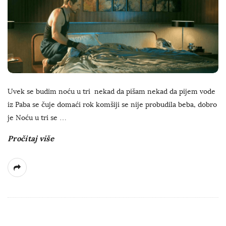
Uvek se budim noću u tri nekad da pišam nekad da pijem vode
iz Paba se čuje domaći rok komšiji se nije probudila beba, dobro
je Noću u tri se
…
Pročitaj više