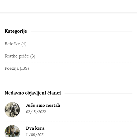
Kategorije
S
i
Beleške
(4)
t
Kratke priče
(3)
e
S
Poezija
(139)
i
d
e
Nedavno objavljeni članci
b
Juče smo nestali
a
02/15/2022
r
Dva kera
11/09/2021