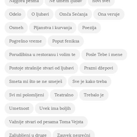
Najgora pesma
Ne umem ljubav
novi svet
Odelo
O ljubavi
Omča Sećanja
Ona veruje
Osmeh
Pijanstva i kurvanja
Poezija
Pogrešno vreme
Poput feniksa
Porudžbina u restoranu i volim te
Posle Tebe i mene
Postoje strašnije stvari od ljubavi
Prazni džepovi
Smeta mi što se ne smeješ
Sve je kako treba
Svi mi polomljeni
Teatralno
Trebalo je
Umetnost
Uvek ima boljih
Važnije stvari od pesama Toma Vejsta
Zaljubljeni u druge
Zauvek nesrećni