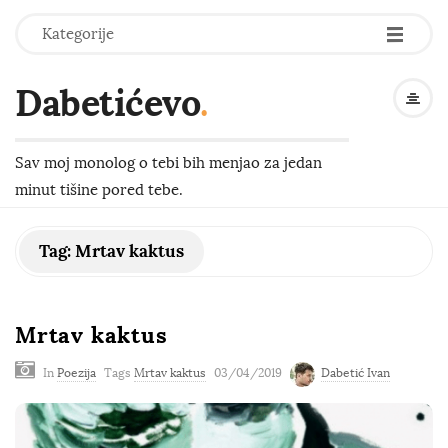
-
-
-
Kategorije
Dabetićevo
.
Sav moj monolog o tebi bih menjao za jedan
minut tišine pored tebe.
Tag:
Mrtav kaktus
Mrtav kaktus
In
Poezija
Tags
Mrtav kaktus
03/04/2019
Dabetić Ivan