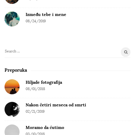
Između tebe i mene
08/24/2019
S
e
a
Preporuka
r
c
Hiljade fotografija
h
08/01/2018
f
o
Nakon četiri meseca od smrti
r
02/21/2019
:
Moramo da ćutimo
03/10/2018