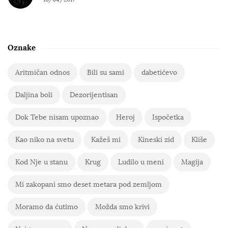
Oznake
Aritmičan odnos
Bili su sami
dabetićevo
Daljina boli
Dezorijentisan
Dok Tebe nisam upoznao
Heroj
Ispočetka
Kao niko na svetu
Kažeš mi
Kineski zid
Kliše
Kod Nje u stanu
Krug
Ludilo u meni
Magija
Mi zakopani smo deset metara pod zemljom
Moramo da ćutimo
Možda smo krivi