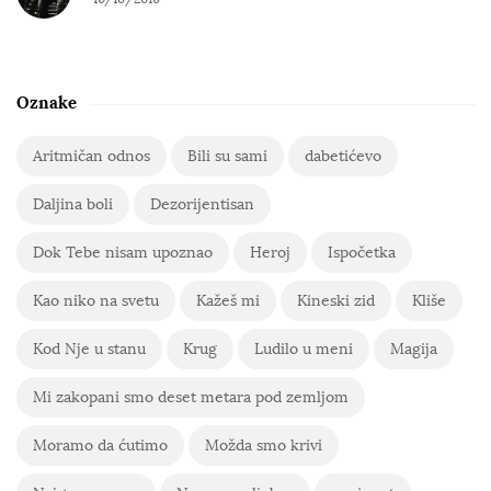
Oznake
Aritmičan odnos
Bili su sami
dabetićevo
Daljina boli
Dezorijentisan
Dok Tebe nisam upoznao
Heroj
Ispočetka
Kao niko na svetu
Kažeš mi
Kineski zid
Kliše
Kod Nje u stanu
Krug
Ludilo u meni
Magija
Mi zakopani smo deset metara pod zemljom
Moramo da ćutimo
Možda smo krivi