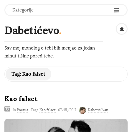
-
-
-
Kategorije
Dabetićevo
.
Sav moj monolog o tebi bih menjao za jedan
minut tišine pored tebe.
Tag:
Kao falset
Kao falset
In
Poezija
Tags
Kao falset
07/15/2017
Dabetić Ivan