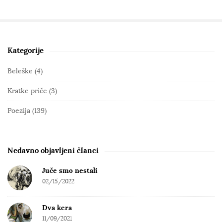
Kategorije
S
i
Beleške
(4)
t
Kratke priče
(3)
e
S
Poezija
(139)
i
d
e
Nedavno objavljeni članci
b
Juče smo nestali
a
02/15/2022
r
Dva kera
11/09/2021