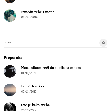
Između tebe i mene
08/24/2019
S
e
a
Preporuka
r
c
Neću nikom reći da si bila sa mnom
h
01/10/2019
f
o
Poput feniksa
r
07/18/2017
:
Sve je kako treba
12/07/2017