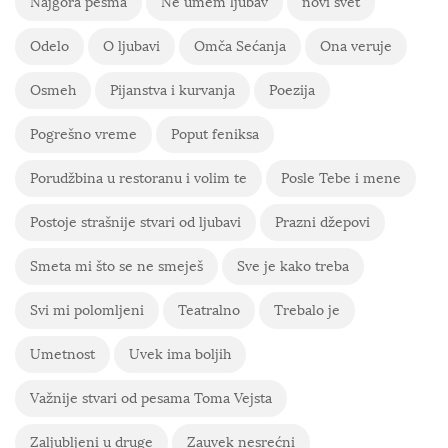
Najgora pesma
Ne umem ljubav
novi svet
Odelo
O ljubavi
Omča Sećanja
Ona veruje
Osmeh
Pijanstva i kurvanja
Poezija
Pogrešno vreme
Poput feniksa
Porudžbina u restoranu i volim te
Posle Tebe i mene
Postoje strašnije stvari od ljubavi
Prazni džepovi
Smeta mi što se ne smeješ
Sve je kako treba
Svi mi polomljeni
Teatralno
Trebalo je
Umetnost
Uvek ima boljih
Važnije stvari od pesama Toma Vejsta
Zaljubljeni u druge
Zauvek nesrećni