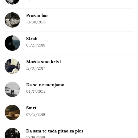
Prazan bar
10/30/2016
Strah
01/27/2019
Možda smo krivi
12/07/2017
Da se ne menjamo
04/17/2018
Smrt
07/17/2019
Da sam te tada pitao za ples
10/16/2016