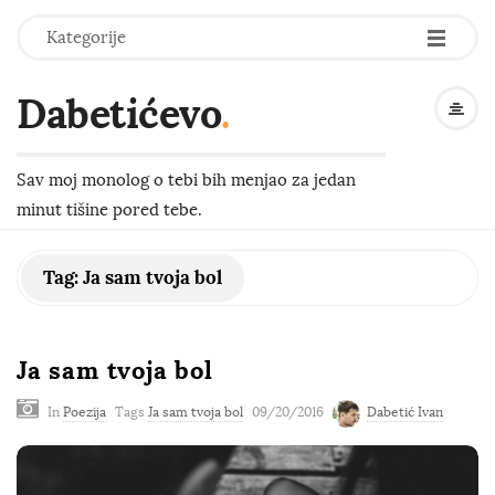
-
-
-
Kategorije
Dabetićevo
.
Sav moj monolog o tebi bih menjao za jedan
minut tišine pored tebe.
Tag:
Ja sam tvoja bol
Ja sam tvoja bol
In
Poezija
Tags
Ja sam tvoja bol
09/20/2016
Dabetić Ivan