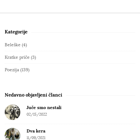
Kategorije
S
i
Beleške
(4)
t
Kratke priče
(3)
e
S
Poezija
(139)
i
d
e
Nedavno objavljeni članci
b
Juče smo nestali
a
02/15/2022
r
Dva kera
11/09/2021