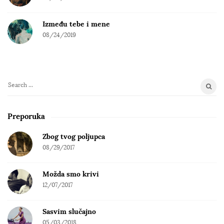
Između tebe i mene
08/24/2019
S
e
a
Preporuka
r
c
Zbog tvog poljupca
h
08/29/2017
f
o
Možda smo krivi
r
12/07/2017
:
Sasvim slučajno
05/03/2018