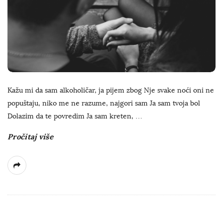
Kažu mi da sam alkoholičar, ja pijem zbog Nje svake noći oni ne
popuštaju, niko me ne razume, najgori sam Ja sam tvoja bol
Dolazim da te povredim Ja sam kreten,
…
Pročitaj više