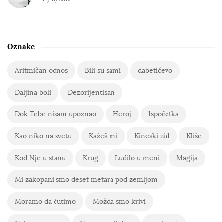
Oznake
Aritmičan odnos
Bili su sami
dabetićevo
Daljina boli
Dezorijentisan
Dok Tebe nisam upoznao
Heroj
Ispočetka
Kao niko na svetu
Kažeš mi
Kineski zid
Kliše
Kod Nje u stanu
Krug
Ludilo u meni
Magija
Mi zakopani smo deset metara pod zemljom
Moramo da ćutimo
Možda smo krivi