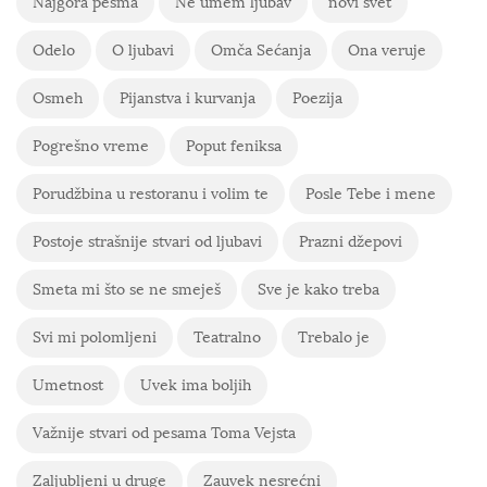
Najgora pesma
Ne umem ljubav
novi svet
Odelo
O ljubavi
Omča Sećanja
Ona veruje
Osmeh
Pijanstva i kurvanja
Poezija
Pogrešno vreme
Poput feniksa
Porudžbina u restoranu i volim te
Posle Tebe i mene
Postoje strašnije stvari od ljubavi
Prazni džepovi
Smeta mi što se ne smeješ
Sve je kako treba
Svi mi polomljeni
Teatralno
Trebalo je
Umetnost
Uvek ima boljih
Važnije stvari od pesama Toma Vejsta
Zaljubljeni u druge
Zauvek nesrećni